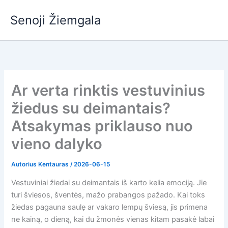
Pereiti
Senoji Žiemgala
prie
turinio
Ar verta rinktis vestuvinius
žiedus su deimantais?
Atsakymas priklauso nuo
vieno dalyko
Autorius
Kentauras
/
2026-06-15
Vestuviniai žiedai su deimantais iš karto kelia emociją. Jie
turi šviesos, šventės, mažo prabangos pažado. Kai toks
žiedas pagauna saulę ar vakaro lempų šviesą, jis primena
ne kainą, o dieną, kai du žmonės vienas kitam pasakė labai