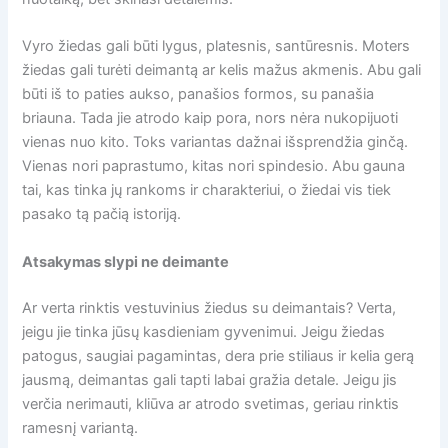
Vyro žiedas gali būti lygus, platesnis, santūresnis. Moters
žiedas gali turėti deimantą ar kelis mažus akmenis. Abu gali
būti iš to paties aukso, panašios formos, su panašia
briauna. Tada jie atrodo kaip pora, nors nėra nukopijuoti
vienas nuo kito. Toks variantas dažnai išsprendžia ginčą.
Vienas nori paprastumo, kitas nori spindesio. Abu gauna
tai, kas tinka jų rankoms ir charakteriui, o žiedai vis tiek
pasako tą pačią istoriją.
Atsakymas slypi ne deimante
Ar verta rinktis vestuvinius žiedus su deimantais? Verta,
jeigu jie tinka jūsų kasdieniam gyvenimui. Jeigu žiedas
patogus, saugiai pagamintas, dera prie stiliaus ir kelia gerą
jausmą, deimantas gali tapti labai gražia detale. Jeigu jis
verčia nerimauti, kliūva ar atrodo svetimas, geriau rinktis
ramesnį variantą.