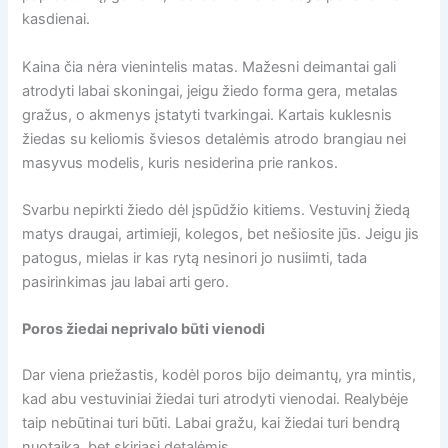
kasdienai.
Kaina čia nėra vienintelis matas. Mažesni deimantai gali
atrodyti labai skoningai, jeigu žiedo forma gera, metalas
gražus, o akmenys įstatyti tvarkingai. Kartais kuklesnis
žiedas su keliomis šviesos detalėmis atrodo brangiau nei
masyvus modelis, kuris nesiderina prie rankos.
Svarbu nepirkti žiedo dėl įspūdžio kitiems. Vestuvinį žiedą
matys draugai, artimieji, kolegos, bet nešiosite jūs. Jeigu jis
patogus, mielas ir kas rytą nesinori jo nusiimti, tada
pasirinkimas jau labai arti gero.
Poros žiedai neprivalo būti vienodi
Dar viena priežastis, kodėl poros bijo deimantų, yra mintis,
kad abu vestuviniai žiedai turi atrodyti vienodai. Realybėje
taip nebūtinai turi būti. Labai gražu, kai žiedai turi bendrą
nuotaiką, bet skiriasi detalėmis.