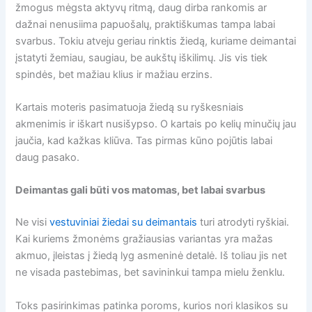
žmogus mėgsta aktyvų ritmą, daug dirba rankomis ar
dažnai nenusiima papuošalų, praktiškumas tampa labai
svarbus. Tokiu atveju geriau rinktis žiedą, kuriame deimantai
įstatyti žemiau, saugiau, be aukštų iškilimų. Jis vis tiek
spindės, bet mažiau klius ir mažiau erzins.
Kartais moteris pasimatuoja žiedą su ryškesniais
akmenimis ir iškart nusišypso. O kartais po kelių minučių jau
jaučia, kad kažkas kliūva. Tas pirmas kūno pojūtis labai
daug pasako.
Deimantas gali būti vos matomas, bet labai svarbus
Ne visi
vestuviniai žiedai su deimantais
turi atrodyti ryškiai.
Kai kuriems žmonėms gražiausias variantas yra mažas
akmuo, įleistas į žiedą lyg asmeninė detalė. Iš toliau jis net
ne visada pastebimas, bet savininkui tampa mielu ženklu.
Toks pasirinkimas patinka poroms, kurios nori klasikos su