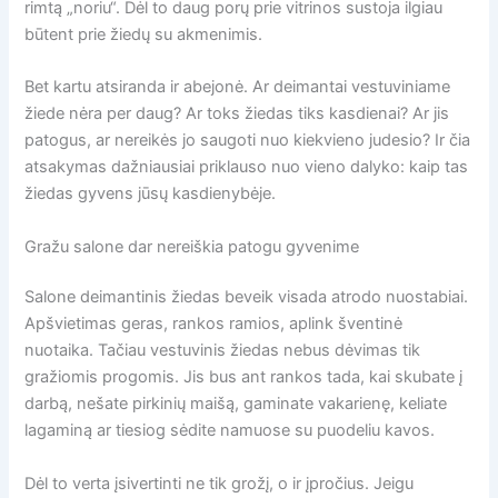
rimtą „noriu“. Dėl to daug porų prie vitrinos sustoja ilgiau
būtent prie žiedų su akmenimis.
Bet kartu atsiranda ir abejonė. Ar deimantai vestuviniame
žiede nėra per daug? Ar toks žiedas tiks kasdienai? Ar jis
patogus, ar nereikės jo saugoti nuo kiekvieno judesio? Ir čia
atsakymas dažniausiai priklauso nuo vieno dalyko: kaip tas
žiedas gyvens jūsų kasdienybėje.
Gražu salone dar nereiškia patogu gyvenime
Salone deimantinis žiedas beveik visada atrodo nuostabiai.
Apšvietimas geras, rankos ramios, aplink šventinė
nuotaika. Tačiau vestuvinis žiedas nebus dėvimas tik
gražiomis progomis. Jis bus ant rankos tada, kai skubate į
darbą, nešate pirkinių maišą, gaminate vakarienę, keliate
lagaminą ar tiesiog sėdite namuose su puodeliu kavos.
Dėl to verta įsivertinti ne tik grožį, o ir įpročius. Jeigu