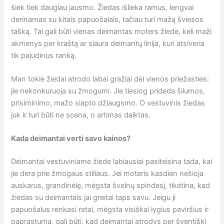
šiek tiek daugiau jausmo. Žiedas išlieka ramus, lengvai
derinamas su kitais papuošalais, tačiau turi mažą šviesos
tašką. Tai gali būti vienas deimantas moters žiede, keli maži
akmenys per kraštą ar siaura deimantų linija, kuri atsiveria
tik pajudinus ranką.
Man tokie žiedai atrodo labai gražiai dėl vienos priežasties:
jie nekonkuruoja su žmogumi. Jie tiesiog prideda šilumos,
prisiminimo, mažo slapto džiaugsmo. O vestuvinis žiedas
juk ir turi būti ne scena, o artimas daiktas.
Kada deimantai verti savo kainos?
Deimantai vestuviniame žiede labiausiai pasiteisina tada, kai
jie dera prie žmogaus stiliaus. Jei moteris kasdien nešioja
auskarus, grandinėlę, mėgsta švelnų spindesį, tikėtina, kad
žiedas su deimantais jai greitai taps savu. Jeigu ji
papuošalus renkasi retai, mėgsta visiškai lygius paviršius ir
paprastumą, gali būti, kad deimantai atrodys per šventiški