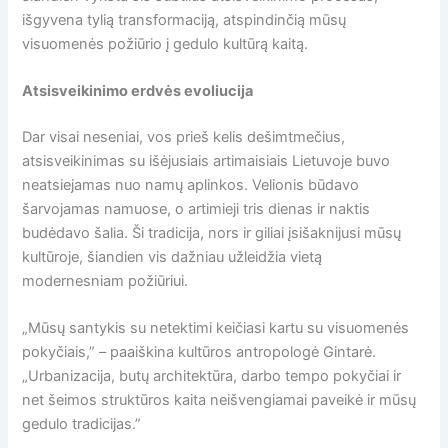
išgyvena tylią transformaciją, atspindinčią mūsų
visuomenės požiūrio į gedulo kultūrą kaitą.
Atsisveikinimo erdvės evoliucija
Dar visai neseniai, vos prieš kelis dešimtmečius,
atsisveikinimas su išėjusiais artimaisiais Lietuvoje buvo
neatsiejamas nuo namų aplinkos. Velionis būdavo
šarvojamas namuose, o artimieji tris dienas ir naktis
budėdavo šalia. Ši tradicija, nors ir giliai įsišaknijusi mūsų
kultūroje, šiandien vis dažniau užleidžia vietą
modernesniam požiūriui.
„Mūsų santykis su netektimi keičiasi kartu su visuomenės
pokyčiais,” – paaiškina kultūros antropologė Gintarė.
„Urbanizacija, butų architektūra, darbo tempo pokyčiai ir
net šeimos struktūros kaita neišvengiamai paveikė ir mūsų
gedulo tradicijas.”