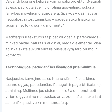
Vaida, dirbusi prie kelių šarvojimo salių projektų. „Natūrali
šviesa, papildyta švelniu dirbtiniu apšvietimu, sukuria
ramybės ir švelnumo atmosferą. Spalvos – dažniausiai
neutralios, šiltos, žemiškos – padeda sukurti jaukumo
jausmą net tokiu sunkiu momentu.”
Medžiagos ir tekstūros taip pat kruopščiai parenkamos –
minkšti baldai, natūralūs audiniai, medžio elementai. Visa
aplinka skirta sukurti subtilią pusiausvyrą tarp orumo ir
komforto.
Technologijos, padedančios išsaugoti prisiminimus
Naujausios šarvojimo salės Kaune siūlo ir šiuolaikines
technologijas, padedančias išsaugoti ir pagerbti išėjusiojo
atminimą. Multimedijos sistemos leidžia demonstruoti
velionio gyvenimo nuotraukas ar vaizdo įrašus, sukuriant
asmenišką atsisveikinimo atmosferą.