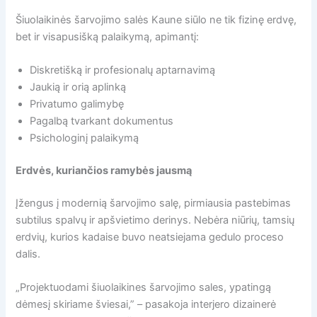
Šiuolaikinės šarvojimo salės Kaune siūlo ne tik fizinę erdvę,
bet ir visapusišką palaikymą, apimantį:
Diskretišką ir profesionalų aptarnavimą
Jaukią ir orią aplinką
Privatumo galimybę
Pagalbą tvarkant dokumentus
Psichologinį palaikymą
Erdvės, kuriančios ramybės jausmą
Įžengus į modernią šarvojimo salę, pirmiausia pastebimas
subtilus spalvų ir apšvietimo derinys. Nebėra niūrių, tamsių
erdvių, kurios kadaise buvo neatsiejama gedulo proceso
dalis.
„Projektuodami šiuolaikines šarvojimo sales, ypatingą
dėmesį skiriame šviesai,” – pasakoja interjero dizainerė