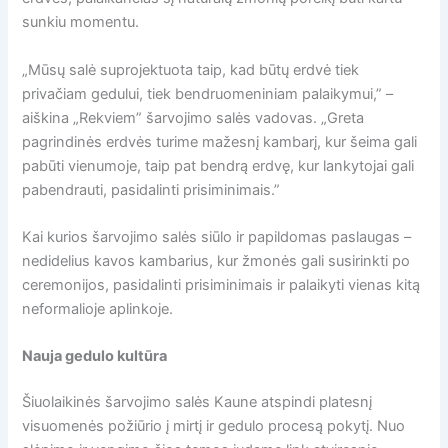
sunkiu momentu.
„Mūsų salė suprojektuota taip, kad būtų erdvė tiek
privačiam gedului, tiek bendruomeniniam palaikymui,” –
aiškina „Rekviem” šarvojimo salės vadovas. „Greta
pagrindinės erdvės turime mažesnį kambarį, kur šeima gali
pabūti vienumoje, taip pat bendrą erdvę, kur lankytojai gali
pabendrauti, pasidalinti prisiminimais.”
Kai kurios šarvojimo salės siūlo ir papildomas paslaugas –
nedidelius kavos kambarius, kur žmonės gali susirinkti po
ceremonijos, pasidalinti prisiminimais ir palaikyti vienas kitą
neformalioje aplinkoje.
Nauja gedulo kultūra
Šiuolaikinės šarvojimo salės Kaune atspindi platesnį
visuomenės požiūrio į mirtį ir gedulo procesą pokytį. Nuo