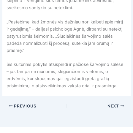
slėpimo ir vengimo šios temos judame link atviresnio,
sveikesnio santykio su netektimi.
„Pastebime, kad žmonės vis dažniau nori kalbėti apie mirtį
ir gedėjimą,” – dalijasi psichologė Agnė, dirbanti su netektį
patyrusiomis šeimomis. „Šiuolaikinės šarvojimo salės
padeda normalizuoti šį procesą, suteikia jam orumą ir
prasmę.”
Šis kultūrinis pokytis atsispindi ir pačiose šarvojimo salėse
– jos tampa ne niūriomis, slegiančiomis vietomis, o
erdvėmis, kur skausmas gali egzistuoti greta gražių
prisiminimų, o atsisveikinimas vyksta oriai ir prasmingai.
PREVIOUS
NEXT