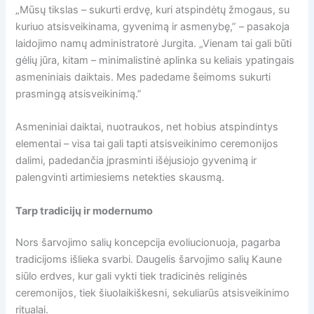
„Mūsų tikslas – sukurti erdvę, kuri atspindėtų žmogaus, su
kuriuo atsisveikinama, gyvenimą ir asmenybę,” – pasakoja
laidojimo namų administratorė Jurgita. „Vienam tai gali būti
gėlių jūra, kitam – minimalistinė aplinka su keliais ypatingais
asmeniniais daiktais. Mes padedame šeimoms sukurti
prasmingą atsisveikinimą.”
Asmeniniai daiktai, nuotraukos, net hobius atspindintys
elementai – visa tai gali tapti atsisveikinimo ceremonijos
dalimi, padedančia įprasminti išėjusiojo gyvenimą ir
palengvinti artimiesiems netekties skausmą.
Tarp tradicijų ir modernumo
Nors šarvojimo salių koncepcija evoliucionuoja, pagarba
tradicijoms išlieka svarbi. Daugelis šarvojimo salių Kaune
siūlo erdves, kur gali vykti tiek tradicinės religinės
ceremonijos, tiek šiuolaikiškesni, sekuliarūs atsisveikinimo
ritualai.