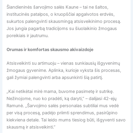
Šiandieninės šarvojimo salės Kaune – tai ne šaltos,
institucinės patalpos, o kruopščiai apgalvotos erdvės,
sukurtos palengvinti skausmingą atsisveikinimo procesą.
Jos jungia pagarbą tradicijoms su šiuolaikinio žmogaus
poreikiais ir jautrumu.
Orumas ir komfortas skausmo akivaizdoje
Atsisveikinti su artimuoju – vienas sunkiausių išgyvenimų
žmogaus gyvenime. Aplinka, kurioje vyksta šis procesas,
gali žymiai palengvinti arba apsunkinti šią patirtį.
„Kai netikėtai mirė mama, buvome pasimetę ir sutrikę.
Nežinojome, nuo ko pradėti, ką daryti,” – dalijasi 42-ejų
Ramunė. „Šarvojimo salės personalas subtiliai mus vedė
per visą procesą, padėjo priimti sprendimus, pasirūpino
kiekviena detale. Tai leido mums tiesiog būti, išgyventi savo
skausmą ir atsisveikinti.”