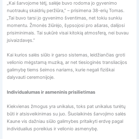
„Kai šarvojome tėtį, salėje buvo rodoma jo gyvenimo
nuotraukų skaidrių peržiūra,” – prisimena 38-erių Tomas.
„Tai buvo tarsi jo gyvenimo šventimas, net tokiu sunkiu
momentu. Žmonės žiūrėjo, šypsojosi pro ašaras, dalijosi
prisiminimais. Tai sukūrė visai kitokią atmosferą, nei buvau
įsivaizdavęs.”
Kai kurios salės siūlo ir garso sistemas, leidžiančias groti
velionio mėgstamą muziką, ar net tiesioginės transliacijos
galimybę tiems šeimos nariams, kurie negali fiziškai
dalyvauti ceremonijoje.
Individualumas ir asmeninis prisilietimas
Kiekvienas žmogus yra unikalus, toks pat unikalus turėtų
būti ir atsisveikinimas su juo. Šiuolaikinės šarvojimo salės
Kaune vis dažniau siūlo galimybes pritaikyti erdvę pagal
individualius poreikius ir velionio asmenybę.