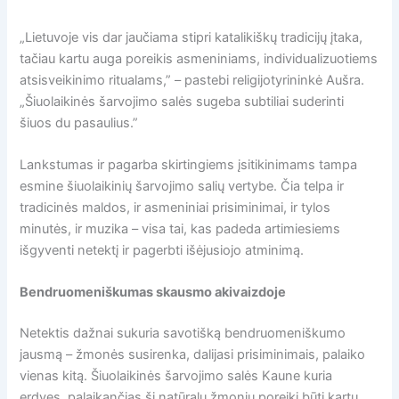
„Lietuvoje vis dar jaučiama stipri katalikiškų tradicijų įtaka,
tačiau kartu auga poreikis asmeniniams, individualizuotiems
atsisveikinimo ritualams,” – pastebi religijotyrininkė Aušra.
„Šiuolaikinės šarvojimo salės sugeba subtiliai suderinti
šiuos du pasaulius.”
Lankstumas ir pagarba skirtingiems įsitikinimams tampa
esmine šiuolaikinių šarvojimo salių vertybe. Čia telpa ir
tradicinės maldos, ir asmeniniai prisiminimai, ir tylos
minutės, ir muzika – visa tai, kas padeda artimiesiems
išgyventi netektį ir pagerbti išėjusiojo atminimą.
Bendruomeniškumas skausmo akivaizdoje
Netektis dažnai sukuria savotišką bendruomeniškumo
jausmą – žmonės susirenka, dalijasi prisiminimais, palaiko
vienas kitą. Šiuolaikinės šarvojimo salės Kaune kuria
erdves, palaikančias šį natūralų žmonių poreikį būti kartu