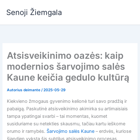
Pereiti
Senoji Žiemgala
prie
turinio
Atsisveikinimo oazės: kaip
modernios šarvojimo salės
Kaune keičia gedulo kultūrą
Autorius
deimante
/
2025-05-29
Kiekvieno žmogaus gyvenimo kelionė turi savo pradžią ir
pabaigą. Paskutinė atsisveikinimo akimirka su artimaisiais
tampa ypatingai svarbi – tai momentas, kuomet
susiduriame su netekties skausmu, tačiau kartu ieškome
orumo ir ramybės.
Šarvojimo salės Kaune
– erdvės, kuriose
šiandien vyksta šis subtilus atsisveikinimo procesas,