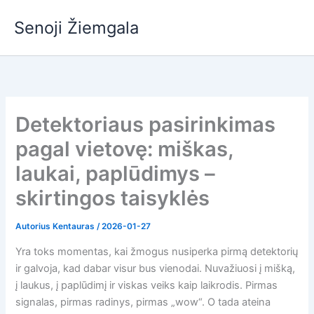
Pereiti
Senoji Žiemgala
prie
turinio
Detektoriaus pasirinkimas
pagal vietovę: miškas,
laukai, paplūdimys –
skirtingos taisyklės
Autorius
Kentauras
/
2026-01-27
Yra toks momentas, kai žmogus nusiperka pirmą detektorių
ir galvoja, kad dabar visur bus vienodai. Nuvažiuosi į mišką,
į laukus, į paplūdimį ir viskas veiks kaip laikrodis. Pirmas
signalas, pirmas radinys, pirmas „wow“. O tada ateina