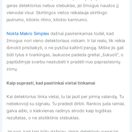
geras detektorius nebus stebuklas, jei žmogus naudos jį
vienodai visur. Skirtingos vietos reikalauja skirtingo
jautrumo, kitokio ritmo, kitokio kantrumo.
Nokta Makro Simplex
dažnai pasirenkamas todėl, kad
žmogus nori vieno detektoriaus viskam. Ir tai realu, tik reikia
išmokti prisitaikyti, o ne pykčiui kaltinti įrangą. Miške jis gali
būti tylus ir tvarkingas, laukuose padeda greitai „šukuoti“, o
paplūdimyje svarbu neskubėti ir pradėti nuo paprastesnių
zonų.
Kaip suprasti, kad pasirinkai vietai tinkamai
Kai detektorius tinka vietai, tu tai jauti per pirmą valandą. Tu
nebekovoji su signalu. Tu pradedi dirbti. Rankos juda ramiai,
galva aiški, o kiekvienas radinys atrodo kaip logiškas
rezultatas, o ne atsitiktinis stebuklas.
Jei nori, kad taip būtų dažniau, rinkis detektorių pagal tai,