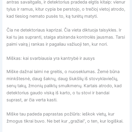
antras savaitgalis, ir detektorius pradeda elgtis kitaip: vienur
tylus ir ramus, kitur cypia be perstojo, o trečioj vietoj atrodo,
kad tiesiog nemato pusės to, ką turėtų matyti.
Čia ne detektoriaus kaprizai. Čia vieta diktuoja taisykles. Ir
kai tu jas supranti, staiga atsiranda kontrolės jausmas. Tarsi
paimi vairą į rankas ir pagaliau važiuoji ten, kur nori.
Miškas: kai svarbiausia yra kantrybė ir ausys
Miške dažnai laimi ne greitis, o nuoseklumas. Žemė būna
minkštesnė, daug šaknų, daug šiukšlių iš stovyklaviečių,
senų takų, žmonių paliktų smulkmenų. Kartais atrodo, kad
detektorius gaudo viską iš karto, o tu stovi ir bandai
suprast, ar čia verta kasti.
Miške tau padeda paprastas požiūris: ieškok vietų, kur
žmogus tikrai buvo. Ne bet kur „gražiai“, o ten, kur logiškai.