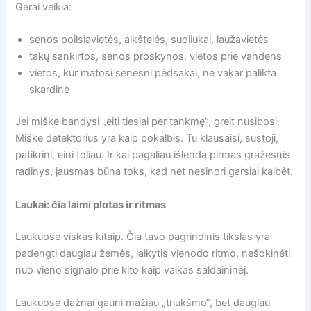
Gerai veikia:
senos poilsiavietės, aikštelės, suoliukai, laužavietės
takų sankirtos, senos proskynos, vietos prie vandens
vietos, kur matosi senesni pėdsakai, ne vakar palikta
skardinė
Jei miške bandysi „eiti tiesiai per tankmę“, greit nusibosi.
Miške detektorius yra kaip pokalbis. Tu klausaisi, sustoji,
patikrini, eini toliau. Ir kai pagaliau išlenda pirmas gražesnis
radinys, jausmas būna toks, kad net nesinori garsiai kalbėt.
Laukai: čia laimi plotas ir ritmas
Laukuose viskas kitaip. Čia tavo pagrindinis tikslas yra
padengti daugiau žemės, laikytis vienodo ritmo, nešokinėti
nuo vieno signalo prie kito kaip vaikas saldaininėj.
Laukuose dažnai gauni mažiau „triukšmo“, bet daugiau