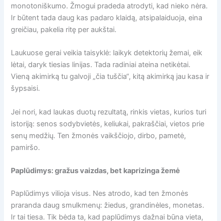
monotoniškumo. Žmogui pradeda atrodyti, kad nieko nėra.
Ir būtent tada daug kas padaro klaidą, atsipalaiduoja, eina
greičiau, pakelia ritę per aukštai.
Laukuose gerai veikia taisyklė: laikyk detektorių žemai, eik
lėtai, daryk tiesias linijas. Tada radiniai ateina netikėtai.
Vieną akimirką tu galvoji „čia tuščia“, kitą akimirką jau kasa ir
šypsaisi.
Jei nori, kad laukas duotų rezultatą, rinkis vietas, kurios turi
istoriją: senos sodybvietės, keliukai, pakraščiai, vietos prie
senų medžių. Ten žmonės vaikščiojo, dirbo, pametė,
pamiršo.
Paplūdimys: gražus vaizdas, bet kaprizinga žemė
Paplūdimys vilioja visus. Nes atrodo, kad ten žmonės
praranda daug smulkmenų: žiedus, grandinėles, monetas.
Ir tai tiesa. Tik bėda ta, kad paplūdimys dažnai būna vieta,