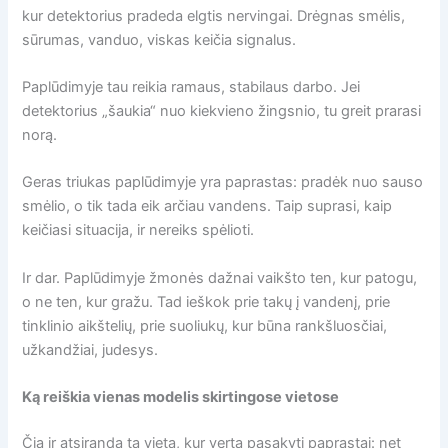
kur detektorius pradeda elgtis nervingai. Drėgnas smėlis,
sūrumas, vanduo, viskas keičia signalus.
Paplūdimyje tau reikia ramaus, stabilaus darbo. Jei
detektorius „šaukia“ nuo kiekvieno žingsnio, tu greit prarasi
norą.
Geras triukas paplūdimyje yra paprastas: pradėk nuo sauso
smėlio, o tik tada eik arčiau vandens. Taip suprasi, kaip
keičiasi situacija, ir nereiks spėlioti.
Ir dar. Paplūdimyje žmonės dažnai vaikšto ten, kur patogu,
o ne ten, kur gražu. Tad ieškok prie takų į vandenį, prie
tinklinio aikštelių, prie suoliukų, kur būna rankšluosčiai,
užkandžiai, judesys.
Ką reiškia vienas modelis skirtingose vietose
Čia ir atsiranda ta vieta, kur verta pasakyti paprastai: net