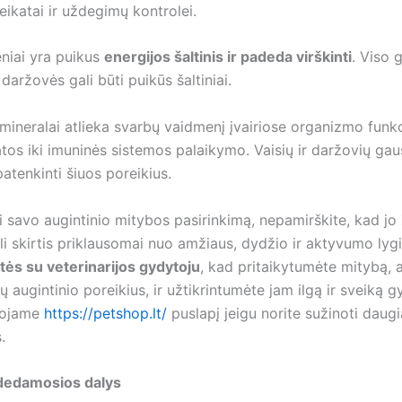
ikatai ir uždegimų kontrolei.
niai yra puikus
energijos šaltinis ir padeda virškinti
. Viso 
 daržovės gali būti puikūs šaltiniai.
 mineralai atlieka svarbų vaidmenį įvairiose organizmo funk
tos iki imuninės sistemos palaikymo. Vaisių ir daržovių gau
patenkinti šiuos poreikius.
 savo augintinio mitybos pasirinkimą, nepamirškite, kad jo
i skirtis priklausomai nuo amžiaus, dydžio ir aktyvumo lyg
tės su veterinarijos gydytoju
, kad pritaikytumėte mitybą, a
sų augintinio poreikius, ir užtikrintumėte jam ilgą ir sveiką 
ojame
https://petshop.lt/
puslapį jeigu norite sužinoti daug
.
dedamosios dalys