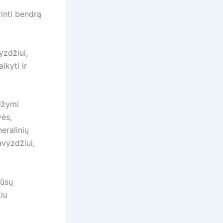
rinti bendrą
yzdžiui,
ikyti ir
sižymi
vės,
eralinių
avyzdžiui,
jūsų
kiu