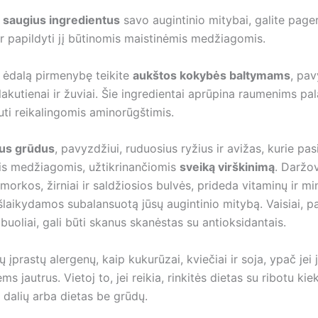
i
saugius ingredientus
savo augintinio mitybai, galite page
ir papildyti jį būtinomis maistinėmis medžiagomis.
 ėdalą pirmenybę teikite
aukštos kokybės baltymams
, pav
alakutienai ir žuviai. Šie ingredientai aprūpina raumenims pala
uti reikalingomis aminorūgštimis.
sus grūdus
, pavyzdžiui, ruduosius ryžius ir avižas, kurie pa
is medžiagomis, užtikrinančiomis
sveiką virškinimą
. Daržo
morkos, žirniai ir saldžiosios bulvės, prideda vitaminų ir min
šlaikydamos subalansuotą jūsų augintinio mitybą. Vaisiai, p
buoliai, gali būti skanus skanėstas su antioksidantais.
ų įprastų alergenų, kaip kukurūzai, kviečiai ir soja, ypač jei 
ems jautrus. Vietoj to, jei reikia, rinkitės dietas su ribotu kie
dalių arba dietas be grūdų.