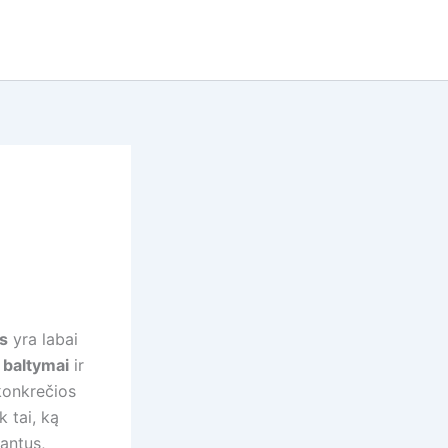
s
yra labai
 baltymai
ir
konkrečios
 tai, ką
iantus,