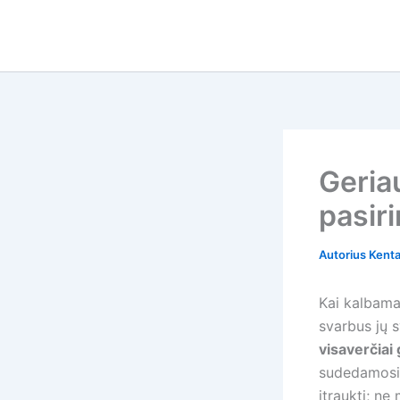
Pereiti
prie
turinio
Geria
pasir
Autorius
Kent
Kai kalbama
svarbus jų s
visaverčiai
sudedamosio
įtraukti; ne