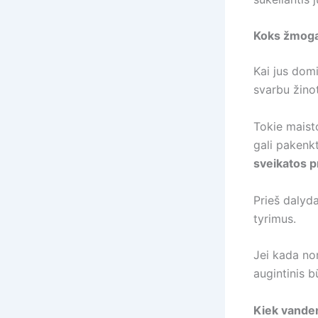
Koks žmoga
Kai jus dom
svarbu žinot
Tokie maist
gali pakenkt
sveikatos 
Prieš dalyda
tyrimus.
Jei kada nor
augintinis b
Kiek vanden