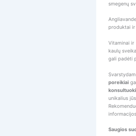
smegenų sve
Angliavande
produktai ir
Vitaminai ir
kaulų sveika
gali padėti 
Svarstydami
poreikiai
gal
konsultuoki
unikalius jū
Rekomendu
informacijos
Saugios su