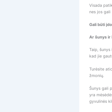
Visada patik
nes jos gali
Gali būti į
Ar šunys ir
Taip, šunys 
kad jie gau
Turėsite ati
žmonių.
Šunys gali p
yra mėsėdės
gyvulinės k