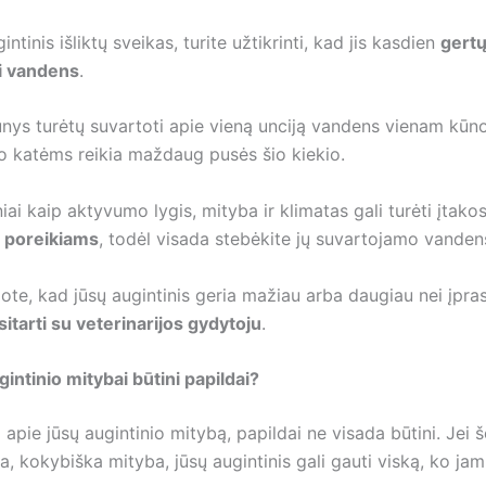
ntinis išliktų sveikas, turite užtikrinti, kad jis kasdien
gert
i vandens
.
unys turėtų suvartoti apie vieną unciją vandens vienam kūn
 o katėms reikia maždaug pusės šio kiekio.
iai kaip aktyvumo lygis, mityba ir klimatas gali turėti įtakos
s poreikiams
, todėl visada stebėkite jų suvartojamo vandens
ote, kad jūsų augintinis geria mažiau arba daugiau nei įpras
sitarti su veterinarijos gydytoju
.
intinio mitybai būtini papildai?
apie jūsų augintinio mitybą, papildai ne visada būtini. Jei š
, kokybiška mityba, jūsų augintinis gali gauti viską, ko jam 