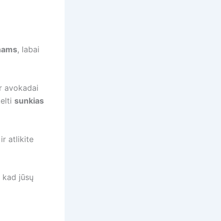
nams
, labai
r avokadai
kelti
sunkias
r atlikite
, kad jūsų