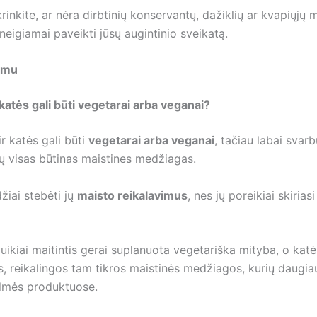
rinkite, ar nėra dirbtinių konservantų, dažiklių ar kvapiųjų
 neigiamai paveikti jūsų augintinio sveikatą.
domu
 katės gali būti vegetarai arba veganai?
ir katės gali būti
vegetarai arba veganai
, tačiau labai svarbu
tų visas būtinas maistines medžiagas.
džiai stebėti jų
maisto reikalavimus
, nes jų poreikiai skirias
uikiai maitintis gerai suplanuota vegetariška mityba, o kat
, reikalingos tam tikros maistinės medžiagos, kurių daugia
ilmės produktuose.