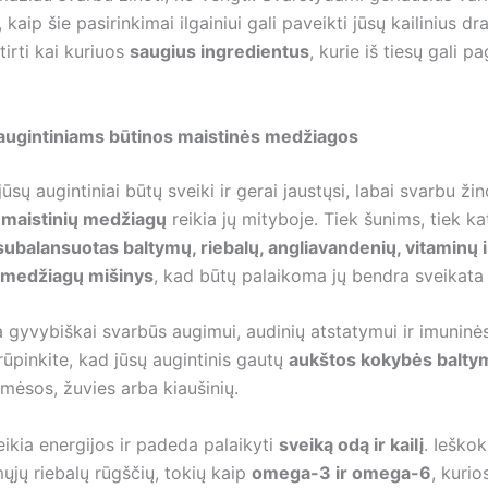
 kaip šie pasirinkimai ilgainiui gali paveikti jūsų kailinius dr
tirti kai kuriuos
saugius ingredientus
, kurie iš tiesų gali pa
ugintiniams būtinos maistinės medžiagos
jūsų augintiniai būtų sveiki ir gerai jaustųsi, labai svarbu žin
 maistinių medžiagų
reikia jų mityboje. Tiek šunims, tiek k
subalansuotas baltymų, riebalų, angliavandenių, vitaminų i
ų medžiagų mišinys
, kad būtų palaikoma jų bendra sveikata 
a gyvybiškai svarbūs augimui, audinių atstatymui ir imuninė
irūpinkite, kad jūsų augintinis gautų
aukštos kokybės balty
mėsos, žuvies arba kiaušinių.
eikia energijos ir padeda palaikyti
sveiką odą ir kailį
. Ieškok
ųjų riebalų rūgščių, tokių kaip
omega-3 ir omega-6
, kurio