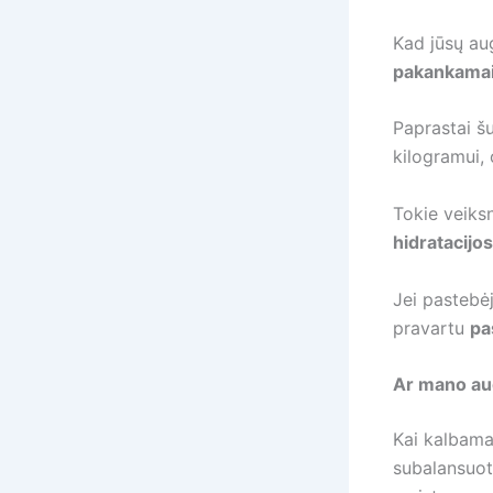
Kad jūsų augi
pakankama
Paprastai š
kilogramui,
Tokie veiksn
hidratacijo
Jei pastebėj
pravartu
pa
Ar mano aug
Kai kalbama 
subalansuota