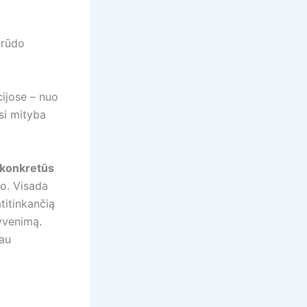
grūdo
cijose – nuo
si mityba
konkretūs
io. Visada
titinkančią
gyvenimą.
iau