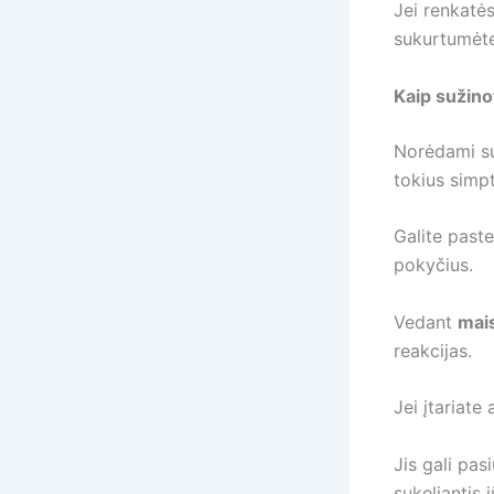
Jei renkatės
sukurtumėte
Kaip sužino
Norėdami suž
tokius simpt
Galite paste
pokyčius.
Vedant
mais
reakcijas.
Jei įtariate 
Jis gali pasi
sukeliantis 