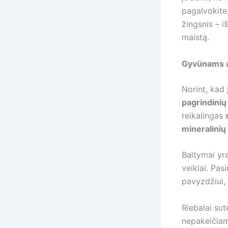
pagalvokite,
žingsnis – iš
maistą.
Gyvūnams a
Norint, kad 
pagrindinių
reikalingas
mineralini
Baltymai yr
veiklai. Pas
pavyzdžiui, 
Riebalai sut
nepakeičiam