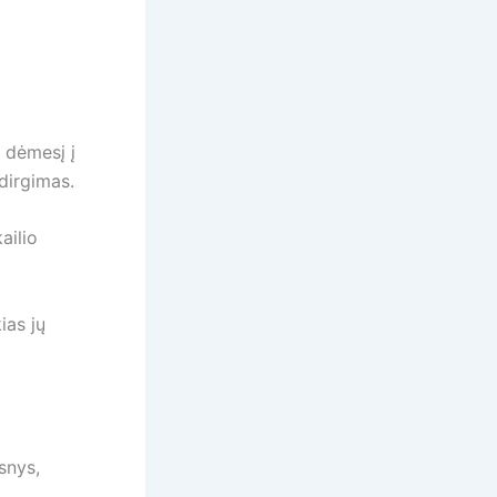
e dėmesį į
dirgimas.
ailio
ias jų
snys,