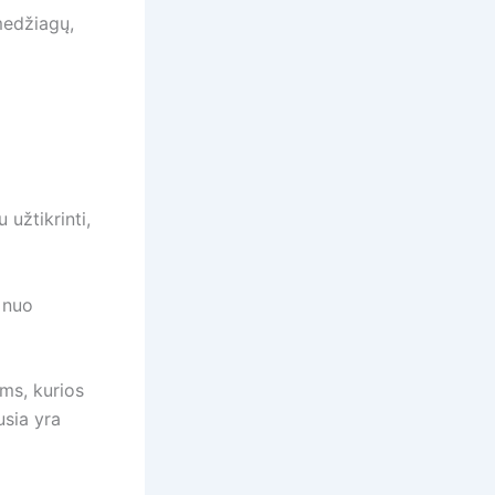
 medžiagų,
 užtikrinti,
i nuo
ėms, kurios
usia yra