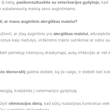
 šį kelią,
pasikonsultuokite su veterinarijos gydytoju
, kad
 subalansuotą maistą savo augintiniams.
ti, ar mano augintinis alergiškas maistui?
inoti, ar jūsų augintinis yra
alergiškas maistui
, atkreipkit
omus kaip niežulys, virškinimo trakto sutrikimai ar odos su
bėti pernelyg intensyvų draskymąsi, ausų infekcijas ar net k
to dienoraštį
galima stebėti, ką jie valgo, ir stebėti bet kok
alergiją, kreipkitės į veterinarijos gydytoją.
ūlyti
eliminacijos dietą
, kad būtų nustatytas konkretus veik
jūsų augintinio diskomfortą.