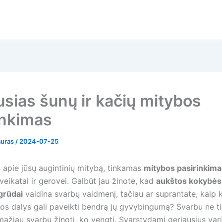
usias šunų ir kačių mitybos
inkimas
auras
/
2024-07-25
 apie jūsų augintinių mitybą, tinkamas
mitybos pasirinkima
veikatai ir gerovei. Galbūt jau žinote, kad
aukštos kokybės
 grūdai
vaidina svarbų vaidmenį, tačiau ar suprantate, kaip 
s dalys gali paveikti bendrą jų gyvybingumą? Svarbu ne tik
 mažiau svarbu žinoti, ko vengti. Svarstydami geriausius var