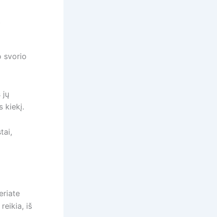
ų
o svorio
 jų
 kiekį.
tai,
eriate
reikia, iš