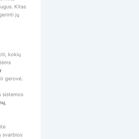
augus. Kitas
gerinti jų
oti, kokių
atėms
r
ir gerovė.
s sistemos
mų
,
ite
s svarbios