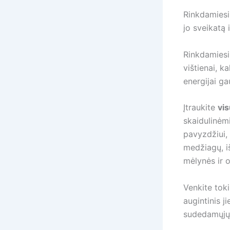
Rinkdamies
jo sveikatą 
Rinkdamiesi
vištienai, k
energijai ga
Įtraukite
vi
skaidulinėm
pavyzdžiui, 
medžiagų, i
mėlynės ir o
Venkite toki
augintinis ji
sudedamųjų 