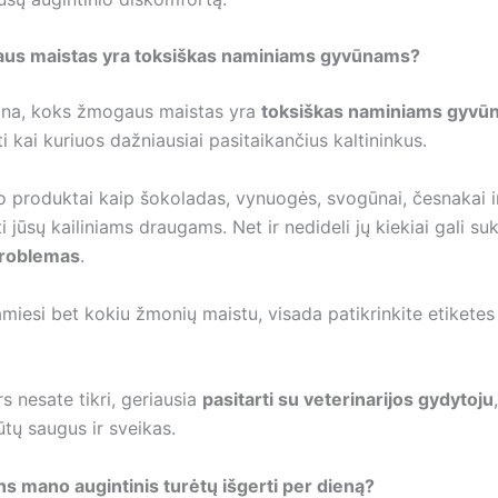
us maistas yra toksiškas naminiams gyvūnams?
ina, koks žmogaus maistas yra
toksiškas naminiams gyvū
i kai kuriuos dažniausiai pasitaikančius kaltininkus.
o produktai kaip šokoladas, vynuogės, svogūnai, česnakai i
i jūsų kailiniams draugams. Net ir nedideli jų kiekiai gali su
problemas
.
miesi bet kokiu žmonių maistu, visada patikrinkite etiketes i
s nesate tikri, geriausia
pasitarti su veterinarijos gydytoju
ūtų saugus ir sveikas.
s mano augintinis turėtų išgerti per dieną?