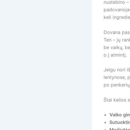
nustebino –
padovanojau 
keli ingredi
Dovana pasi
Ten – jų ran
be vaikų, be
o į atmintį.
Jeigu nori i
lentynose, 
po penkerių?
Štai kelios s
Vaiko gi
Sutuokti
Močiutės