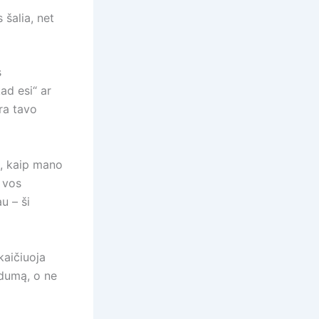
 šalia, net
s
ad esi“ ar
ra tavo
u, kaip mano
r vos
u – ši
kaičiuoja
rdumą, o ne