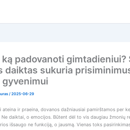
i ką padovanoti gimtadieniui? 
s daiktas sukuria prisiminimu
 gyvenimui
auras
/
2025-06-29
i ateina ir praeina, dovanos dažniausiai pamirštamos per ke
 Ne daiktai, o emocijos. Būtent dėl to vis daugiau žmonių r
rios išsaugo ne funkciją, o jausmą. Vienas toks pasirinkima