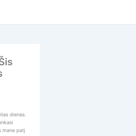
Šis
s
lias dienas.
enkasi
s mane patį