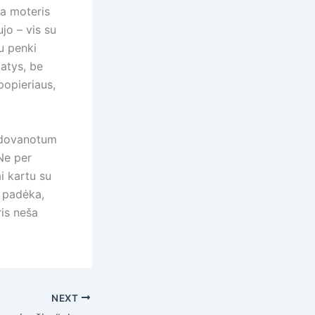
na moteris
jo – vis su
au penki
patys, be
popieriaus,
padovanotum
 Ne per
i kartu su
a padėka,
ris neša
NEXT