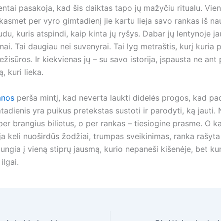
ientai pasakoja, kad šis daiktas tapo jų mažyčiu ritualu. Vie
kasmet per vyro gimtadienį jie kartu lieja savo rankas iš nau
du, kuris atspindi, kaip kinta jų ryšys. Dabar jų lentynoje j
lnai. Tai daugiau nei suvenyrai. Tai lyg metraštis, kurį kuria 
ežisūros. Ir kiekvienas jų – su savo istorija, įspausta ne ant 
, kuri lieka.
nos
perša mintį, kad neverta laukti didelės progos, kad 
adienis yra puikus pretekstas sustoti ir parodyti, ką jauti.
per brangius bilietus, o per rankas – tiesiogine prasme. O ka
ja keli nuoširdūs žodžiai, trumpas sveikinimas, ranka rašyt
ijungia į vieną stiprų jausmą, kurio nepaneši kišenėje, bet ku
ilgai.