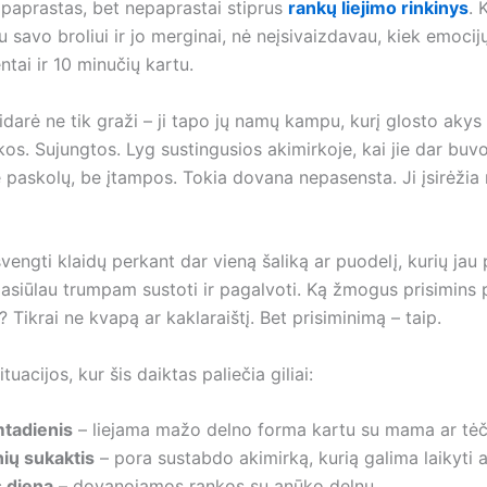
 paprastas, bet nepaprastai stiprus
rankų liejimo rinkinys
. 
savo broliui ir jo merginai, nė neįsivaizdavau, kiek emocij
entai ir 10 minučių kartu.
darė ne tik graži – ji tapo jų namų kampu, kurį glosto akys
kos. Sujungtos. Lyg sustingusios akimirkoje, kai jie dar buvo
 paskolų, be įtampos. Tokia dovana nepasensta. Ji įsirėžia n
švengti klaidų perkant dar vieną šaliką ar puodelį, kurių jau 
pasiūlau trumpam sustoti ir pagalvoti. Ką žmogus prisimins
 Tikrai ne kvapą ar kaklaraištį. Bet prisiminimą – taip.
ituacijos, kur šis daiktas paliečia giliai:
mtadienis
– liejama mažo delno forma kartu su mama ar tėč
nių sukaktis
– pora sustabdo akimirką, kurią galima laikyti 
 diena
– dovanojamos rankos su anūko delnu