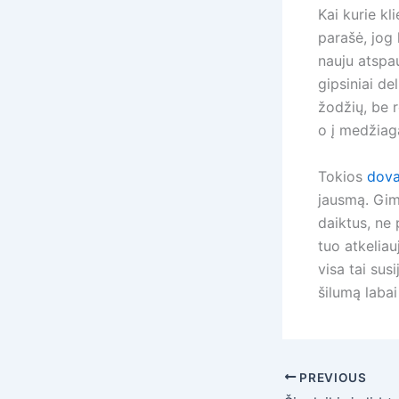
Kai kurie kl
parašė, jog 
nauju atspau
gipsiniai de
žodžių, be r
o į medžiagą
Tokios
dova
jausmą. Gimt
daiktus, ne 
tuo atkeliau
visa tai sus
šilumą labai 
PREVIOUS