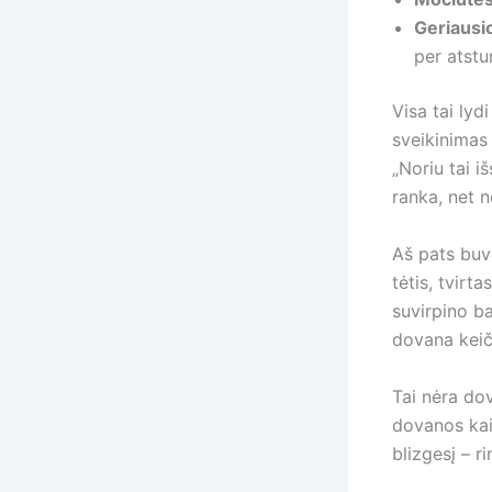
Geriausi
per atst
Visa tai lyd
sveikinimas 
„Noriu tai i
ranka, net n
Aš pats buv
tėtis, tvirt
suvirpino ba
dovana keič
Tai nėra dov
dovanos kai
blizgesį – r