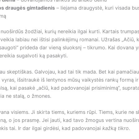
os draugės gimtadienis
– liejama draugystė, kuri visada bus
umą
i nuoširdūs žodžiai, kurių nereikia ilgai kurti. Kartais trumpa
veikia labiau nei ištisi palinkėjimų romanai. Užrašas „Ačiū, k
šsaugoti“ prideda dar vieną sluoksnį – tikrumo. Kai dovana y
ereikia sugalvoti ką pasakyti.
au skeptiškas. Galvojau, kad tai tik mada. Bet kai pamačia
as vyras, išsitraukė iš lentynos mūsų vaikystės rankų formą i
lsą, kai pasakė „ačiū, kad padovanojai prisiminimą“, suprata
ia ne stalą, o žmones.
ana visiems. Ji skirta tiems, kuriems rūpi. Tiems, kurie ne s
ną, o jos prasmę. Jei jauti, kad tavo žmogus vertina nuoši
inkis tai. Ir dar ilgai girdėsi, kad padovanojai
kažką tikro
.