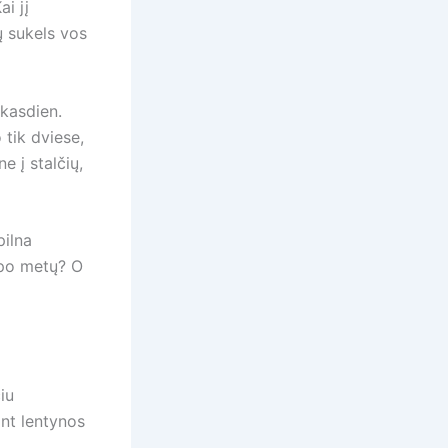
Kai jį
ų sukels vos
 kasdien.
 tik dviese,
e į stalčių,
pilna
 po metų? O
iu
ant lentynos