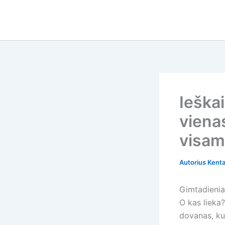
Pereiti
prie
turinio
Ieška
viena
visam
Autorius
Kent
Gimtadienia
O kas lieka?
dovanas, ku