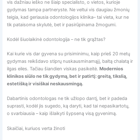
vis dažniau ieško ne šiaip specialisto, o vietos, kurioje
gydymas tampa partneryste. Ne veltui vis daugiau žmonių
teigia, kad geriausia odontologijos klinika– tai vieta, kur ne
tik pataisoma skylutė, bet ir pasirūpinama žmogumi.
Kodėl šiuolaikinė odontologija – ne tik grąžtas?
Kai kurie vis dar gyvena su prisiminimu, kaip prieš 20 metų
gydymas reikšdavo stiprų nuskausminamąjį, baltą chalatą ir
ilgas eiles. Tačiau šiandien viskas pasikeitė.
Modernios
klinikos siūlo ne tik gydymą, bet ir patirtį: greitą, tikslią,
estetišką ir visiškai neskausmingą.
Dabartinis odontologas ne tik užlopo dantį, bet ir padeda
suprasti, kodėl jis sugedo, ką daryti, kad tai nepasikartotų,
o svarbiausia – kaip išlaikyti šypseną visą gyvenimą.
Skaičiai, kuriuos verta žinoti