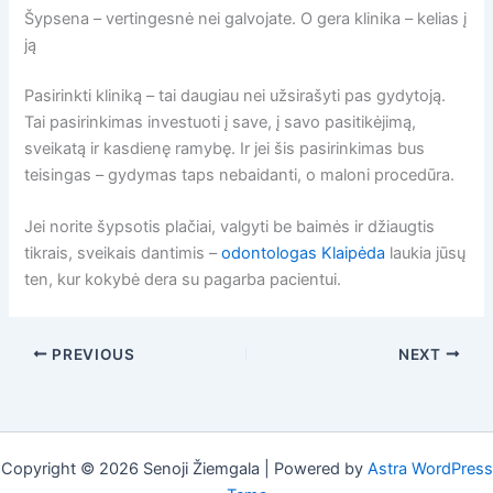
Šypsena – vertingesnė nei galvojate. O gera klinika – kelias į
ją
Pasirinkti kliniką – tai daugiau nei užsirašyti pas gydytoją.
Tai pasirinkimas investuoti į save, į savo pasitikėjimą,
sveikatą ir kasdienę ramybę. Ir jei šis pasirinkimas bus
teisingas – gydymas taps nebaidanti, o maloni procedūra.
Jei norite šypsotis plačiai, valgyti be baimės ir džiaugtis
tikrais, sveikais dantimis –
odontologas Klaipėda
laukia jūsų
ten, kur kokybė dera su pagarba pacientui.
PREVIOUS
NEXT
Copyright © 2026 Senoji Žiemgala | Powered by
Astra WordPress