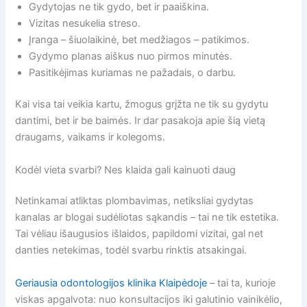
Gydytojas ne tik gydo, bet ir paaiškina.
Vizitas nesukelia streso.
Įranga – šiuolaikinė, bet medžiagos – patikimos.
Gydymo planas aiškus nuo pirmos minutės.
Pasitikėjimas kuriamas ne pažadais, o darbu.
Kai visa tai veikia kartu, žmogus grįžta ne tik su gydytu
dantimi, bet ir be baimės. Ir dar pasakoja apie šią vietą
draugams, vaikams ir kolegoms.
Kodėl vieta svarbi? Nes klaida gali kainuoti daug
Netinkamai atliktas plombavimas, netiksliai gydytas
kanalas ar blogai sudėliotas sąkandis – tai ne tik estetika.
Tai vėliau išaugusios išlaidos, papildomi vizitai, gal net
danties netekimas, todėl svarbu rinktis atsakingai.
Geriausia odontologijos klinika Klaipėdoje
– tai ta, kurioje
viskas apgalvota: nuo konsultacijos iki galutinio vainikėlio,