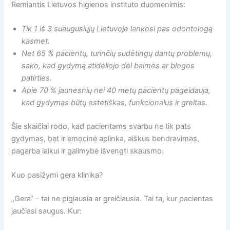
Remiantis Lietuvos higienos instituto duomenimis:
Tik 1 iš 3 suaugusiųjų Lietuvoje lankosi pas odontologą
kasmet.
Net 65 % pacientų, turinčių sudėtingų dantų problemų,
sako, kad gydymą atidėliojo dėl baimės ar blogos
patirties.
Apie 70 % jaunesnių nei 40 metų pacientų pageidauja,
kad gydymas būtų estetiškas, funkcionalus ir greitas.
Šie skaičiai rodo, kad pacientams svarbu ne tik pats
gydymas, bet ir emocinė aplinka, aiškus bendravimas,
pagarba laikui ir galimybė išvengti skausmo.
Kuo pasižymi gera klinika?
„Gera“ – tai ne pigiausia ar greičiausia. Tai ta, kur pacientas
jaučiasi saugus. Kur: