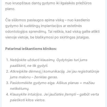
nuo kruopštaus dantų gydymo iki ilgalaikės priežiūros
plano.
Čia siūlomos paslaugos apima viską – nuo kasdienio
gydymo iki sudėtingų implantacijos ar estetinės
odontologijos sprendimų. Tai reiškia, kad viską galite atlikti
vienoje vietoje, be blaškymosi po skirtingas įstaigas.
Patarimai ieškantiems klinikos:
Nebijokite užduoti klausimų. Gydytojas turi jums
paaiškinti, ne tik gydyti.
Atkreipkite dėmesį į komunikaciją. Jei jau registratūroje
jums malonu – ženklas geras.
Pasidomėkite gydymo eiga. Aiškus planas = mažiau
netikėtumų.
Klausykite intuicijos. Jei jaučiatės įtempti – galbūt verta
paieškoti kitos vietos.