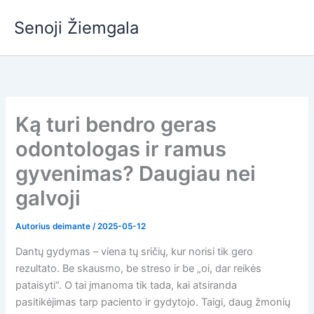
Pereiti
Senoji Žiemgala
prie
turinio
Ką turi bendro geras
odontologas ir ramus
gyvenimas? Daugiau nei
galvoji
Autorius
deimante
/
2025-05-12
Dantų gydymas – viena tų sričių, kur norisi tik gero
rezultato. Be skausmo, be streso ir be „oi, dar reikės
pataisyti“. O tai įmanoma tik tada, kai atsiranda
pasitikėjimas tarp paciento ir gydytojo. Taigi, daug žmonių