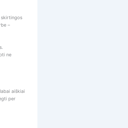
 skirtingos
rbe –
s.
bti ne
abai aiškiai
gti per