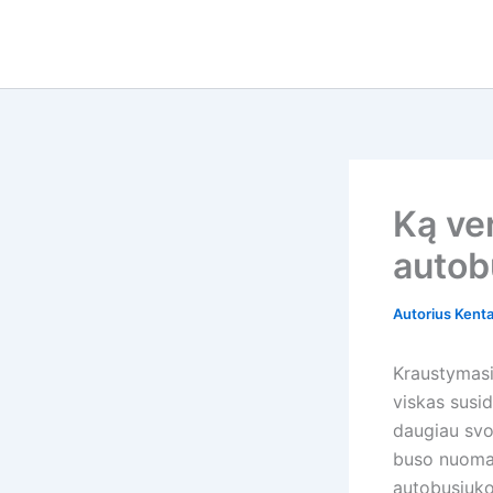
Pereiti
prie
turinio
Ką ve
autob
Autorius
Kent
Kraustymasis
viskas susi
daugiau svo
buso nuoma 
autobusiuko