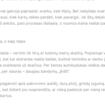
i galvoja paprastai: svarbu, kad tilptų. Bet realybėje svar
krausi, kiek kartų reikės perdėti, kiek pavargsi. Jei šitų dalyk
 iš anksto, pats procesas išsitęsia, o nuomos kaina realiai p
a, o kaip telpa
laida – vertinti tik litrų ar kubinių metrų skaičių. Popieriuje 
, bet kai atsiranda realūs baldai, buitinė technika ar darbo 
 svarbesnė už skaičius. Per žemas autobusiukas reiškia d
 per siauras – daugiau bandymų „įkišti“.
 pagalvoti apie pakrovimo aukštį, durų plotį, grindų lygum
, bet būtent jos nusprendžia, ar viską padarysi per vieną rei
kartus.