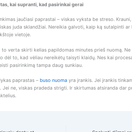
s, kai supranti, kad pasirinkai gerai
nkimas jaučiasi paprastai – viskas vyksta be streso. Krauni, 
 viskas juda sklandžiai. Nereikia galvoti, kaip ką sutalpinti ar
kštoje vietoje.
l to verta skirti kelias papildomas minutes prieš nuomą. Ne
 dėl to, kad vėliau nereikėtų taisyti klaidų. Nes kai proces
keisti pasirinkimą tampa daug sunkiau.
alykas paprastas –
buso nuoma
yra įrankis. Jei įrankis tink
. Jei ne, viskas pradeda strigti. Ir skirtumas atsiranda dar p
ktelius.