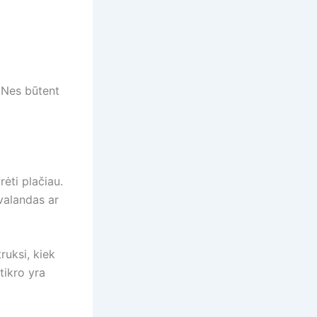
. Nes būtent
ėti plačiau.
 valandas ar
ruksi, kiek
tikro yra