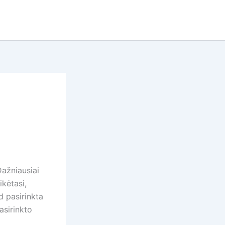
Dažniausiai
kėtasi,
d pasirinkta
asirinkto