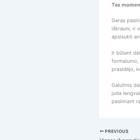
Tas momenta
Geras pasiri
iškrauni, ir
apsisukti an
Ir būtent dė
formalumo, o
prasidėjo, 
Galutinis d
juda lengvai
pasiimant ra
PREVIOUS