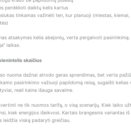
togu krauti be papildomų judesių
ės perdėlioti daiktų kelis kartus
siukas tinkamas važinėti ten, kur planuoji (miestas, kiemai,
tės)
enas atsakymas kelia abejonių, verta pergalvoti pasirinkimą
a“ laikas.
ienintelis skaičius
uso nuoma dažnai atrodo geras sprendimas, bet verta pažiūr
nkamo pasirinkimo važiuoji papildomą reisą, sugaišti kelias
tyviai, reali kaina išauga savaime.
vertinti ne tik nuomos tarifą, o visą scenarijų. Kiek laiko užt
si, kiek energijos išeikvosi. Kartais brangesnis variantas iš 
s leidžia viską padaryti greičiau.