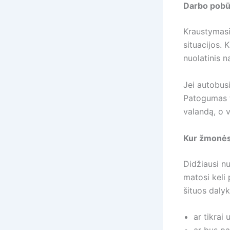
Darbo pobūd
Kraustymasis
situacijos. 
nuolatinis n
Jei autobusi
Patogumas t
valandą, o 
Kur žmonės 
Didžiausi nu
matosi keli
šituos dalyk
ar tikrai