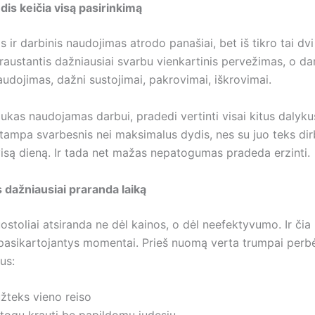
is keičia visą pasirinkimą
 ir darbinis naudojimas atrodo panašiai, bet iš tikro tai dvi
Kraustantis dažniausiai svarbu vienkartinis pervežimas, o da
audojimas, dažni sustojimai, pakrovimai, iškrovimai.
ukas naudojamas darbui, pradedi vertinti visai kitus dalyku
ampa svarbesnis nei maksimalus dydis, nes su juo teks dir
visą dieną. Ir tada net mažas nepatogumas pradeda erzinti.
dažniausiai praranda laiką
ostoliai atsiranda ne dėl kainos, o dėl neefektyvumo. Ir čia l
 pasikartojantys momentai. Prieš nuomą verta trumpai perbė
us:
 užteks vieno reiso