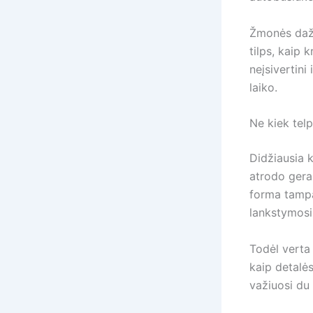
Žmonės dažna
tilps, kaip 
neįsivertini
laiko.
Ne kiek telp
Didžiausia k
atrodo gerai
forma tampa
lankstymosi,
Todėl verta
kaip detalės
važiuosi du 