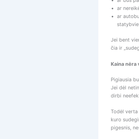
ar bus pa
ar nereik
ar autobu
statybvie
Jei bent vi
čia ir „sudeg
Kaina nėra v
Pigiausia b
Jei dėl neti
dirbi neefek
Todėl verta 
kuro sudegin
pigesnis, ne