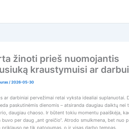
rta žinoti prieš nuomojantis
usiuką kraustymuisi ar darbui
auras
/
2026-05-30
 ar darbiniai pervežimai retai vyksta idealiai suplanuotai. 
deda paskutinėmis dienomis – atsiranda daugiau daiktų nei ti
rio, daugiau chaoso. Ir būtent tokiu momentu paaiškėja, ka
buvo per daug „ant greičio“. Atrodo smulkmena, bet nuo p
 priklauso ne tik patogumas, o ir visas darbo tempas.