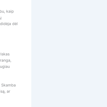
bu, kaip
ų
adidėja dėl
viskas
įranga,
augiau
ą. Skamba
są, ar