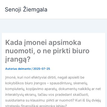
Pereiti
Senoji Žiemgala
prie
turinio
Kada įmonei apsimoka
nuomoti, o ne pirkti biuro
įrangą?
Autorius
deimante
/
2025-07-25
Įmonė, kuri nori efektyviai dirbti, negali apsieiti be
kokybiškos biuro įrangos – spausdintuvų, skenerių,
kompiuterių, kopijavimo aparatų, dokumentų naikiklių ar net
interaktyvių ekranų, tačiau vos pradedant skaičiuoti,
susiduriama su klausimu: pirkti ar nuomoti? Kuri iš šių dviejų
strategijų finansiškai apsimoka labiau?