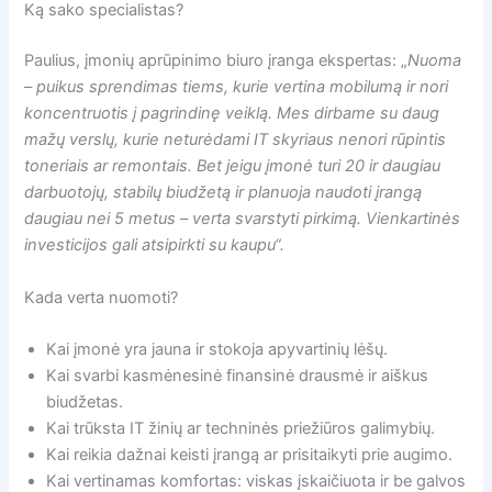
Ką sako specialistas?
Paulius, įmonių aprūpinimo biuro įranga ekspertas: „
Nuoma
– puikus sprendimas tiems, kurie vertina mobilumą ir nori
koncentruotis į pagrindinę veiklą. Mes dirbame su daug
mažų verslų, kurie neturėdami IT skyriaus nenori rūpintis
toneriais ar remontais. Bet jeigu įmonė turi 20 ir daugiau
darbuotojų, stabilų biudžetą ir planuoja naudoti įrangą
daugiau nei 5 metus – verta svarstyti pirkimą. Vienkartinės
investicijos gali atsipirkti su kaupu“.
Kada verta nuomoti?
Kai įmonė yra jauna ir stokoja apyvartinių lėšų.
Kai svarbi kasmėnesinė finansinė drausmė ir aiškus
biudžetas.
Kai trūksta IT žinių ar techninės priežiūros galimybių.
Kai reikia dažnai keisti įrangą ar prisitaikyti prie augimo.
Kai vertinamas komfortas: viskas įskaičiuota ir be galvos