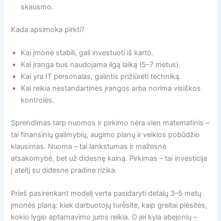
skausmo.
Kada apsimoka pirkti?
Kai įmonė stabili, gali investuoti iš karto.
Kai įranga bus naudojama ilgą laiką (5–7 metus).
Kai yra IT personalas, galintis prižiūrėti techniką.
Kai reikia nestandartinės įrangos arba norima visiškos
kontrolės.
Sprendimas tarp nuomos ir pirkimo nėra vien matematinis –
tai finansinių galimybių, augimo planų ir veiklos pobūdžio
klausimas. Nuoma – tai lankstumas ir mažesnė
atsakomybė, bet už didesnę kainą. Pirkimas – tai investicija
į ateitį su didesne pradine rizika.
Prieš pasirenkant modelį verta pasidaryti detalų 3–5 metų
įmonės planą: kiek darbuotojų turėsite, kaip greitai plėsitės,
kokio lygio aptarnavimo jums reikia. O jei kyla abejonių –