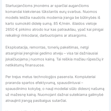
Startuojančioms įmonėms ar sparčiai augančioms
komandai kiekvienas tūkstantis eurų svarbus. Nuomos
modelis leidžia naudotis modernia įranga be būtinybės iš
karto sumokėti didelę sumą. 85 €/mėn. išlaidos vietoje
2650 € pirkimo atrodo kur kas patraukliau, ypač kai pinigai
reikalingi rinkodarai, darbuotojams ar atsargoms.
Eksploatacija, remontas, tonerių pakeitimas, netgi
atsarginiai įrenginiai gedimo atveju – visa tai dažniausiai
įskaičiuojama į nuomos kainą. Tai reiškia mažiau rūpesčių ir
netikėtumų finansuose.
Per trejus metus technologijos pasensta. Kompiuteriai
praranda spartos efektyvumą, spausdintuvai –
spausdinimo kokybę, o nauji modeliai siūlo didesnį našumą
už mažesnę kainą. Nuomojant dažnai suteikiama galimybė
atnaujinti įrangą pasibaigus sutarčiai.