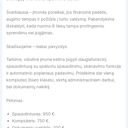
Svarbiausia – įmonės poreikiai, jos finansinė padėtis,
augimo tempas ir požiūris į turto valdymą. Pabandykime
išskaidyti, kada nuoma iš tiesų tampa protingesniu
sprendimu nei įsigijimas.
Skaičiuojame – realus pavyzdys
Tarkime, vidutinė įmonė ketina įsigyti daugiafunkcinį
spausdintuvą su spalvotu spausdinimu, skenavimo funkcija
ir automatinio popieriaus padavimu. Pridėkime dar vieną
kompiuterį (biuro klasės), skirtą administraciniam darbui,
bei dokumentų naikiklį.
Pirkimas:
Spausdintuvas: 950 €.
Kompiuteris: 750 €.
Dokumentų naikiklis: 200 €.