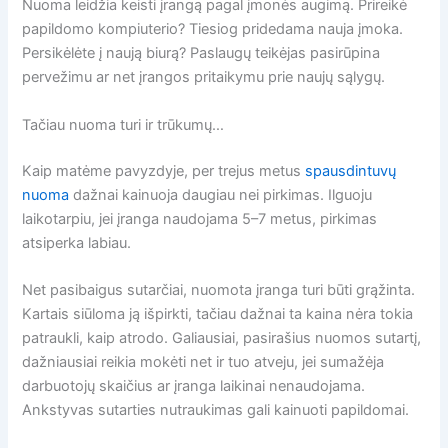
Nuoma leidžia keisti įrangą pagal įmonės augimą. Prireikė
papildomo kompiuterio? Tiesiog pridedama nauja įmoka.
Persikėlėte į naują biurą? Paslaugų teikėjas pasirūpina
pervežimu ar net įrangos pritaikymu prie naujų sąlygų.
Tačiau nuoma turi ir trūkumų…
Kaip matėme pavyzdyje, per trejus metus
spausdintuvų
nuoma
dažnai kainuoja daugiau nei pirkimas. Ilguoju
laikotarpiu, jei įranga naudojama 5–7 metus, pirkimas
atsiperka labiau.
Net pasibaigus sutarčiai, nuomota įranga turi būti grąžinta.
Kartais siūloma ją išpirkti, tačiau dažnai ta kaina nėra tokia
patraukli, kaip atrodo. Galiausiai, pasirašius nuomos sutartį,
dažniausiai reikia mokėti net ir tuo atveju, jei sumažėja
darbuotojų skaičius ar įranga laikinai nenaudojama.
Ankstyvas sutarties nutraukimas gali kainuoti papildomai.