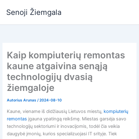
Pereiti
Senoji Žiemgala
prie
turinio
Kaip kompiuterių remontas
kaune atgaivina senąją
technologijų dvasią
žiemgaloje
Autorius
Arunas
/
2024-08-10
Kaune, viename iš didžiausių Lietuvos miestų,
kompiuterių
remontas
įgauna ypatingą reikšmę. Miestas garsėja savo
technologijų sektoriumi ir inovacijomis, todėl čia veikia
daugybė įmonių, kurios specializuojasi IT srityje. Tiek