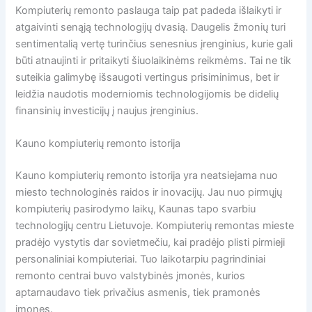
Kompiuterių remonto paslauga taip pat padeda išlaikyti ir
atgaivinti senąją technologijų dvasią. Daugelis žmonių turi
sentimentalią vertę turinčius senesnius įrenginius, kurie gali
būti atnaujinti ir pritaikyti šiuolaikinėms reikmėms. Tai ne tik
suteikia galimybę išsaugoti vertingus prisiminimus, bet ir
leidžia naudotis moderniomis technologijomis be didelių
finansinių investicijų į naujus įrenginius.
Kauno kompiuterių remonto istorija
Kauno kompiuterių remonto istorija yra neatsiejama nuo
miesto technologinės raidos ir inovacijų. Jau nuo pirmųjų
kompiuterių pasirodymo laikų, Kaunas tapo svarbiu
technologijų centru Lietuvoje. Kompiuterių remontas mieste
pradėjo vystytis dar sovietmečiu, kai pradėjo plisti pirmieji
personaliniai kompiuteriai. Tuo laikotarpiu pagrindiniai
remonto centrai buvo valstybinės įmonės, kurios
aptarnaudavo tiek privačius asmenis, tiek pramonės
įmones.