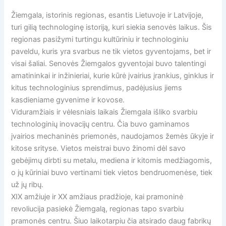
Žiemgala, istorinis regionas, esantis Lietuvoje ir Latvijoje,
turi gilią technologinę istoriją, kuri siekia senovės laikus. Šis
regionas pasižymi turtingu kultūriniu ir technologiniu
paveldu, kuris yra svarbus ne tik vietos gyventojams, bet ir
visai šaliai. Senovės Žiemgalos gyventojai buvo talentingi
amatininkai ir inžinieriai, kurie kūrė įvairius įrankius, ginklus ir
kitus technologinius sprendimus, padėjusius jiems
kasdieniame gyvenime ir kovose.
Viduramžiais ir vėlesniais laikais Žiemgala išliko svarbiu
technologinių inovacijų centru. Čia buvo gaminamos
įvairios mechaninės priemonės, naudojamos žemės ūkyje ir
kitose srityse. Vietos meistrai buvo žinomi dėl savo
gebėjimų dirbti su metalu, mediena ir kitomis medžiagomis,
o jų kūriniai buvo vertinami tiek vietos bendruomenėse, tiek
už jų ribų.
XIX amžiuje ir XX amžiaus pradžioje, kai pramoninė
revoliucija pasiekė Žiemgalą, regionas tapo svarbiu
pramonės centru. Šiuo laikotarpiu čia atsirado daug fabrikų