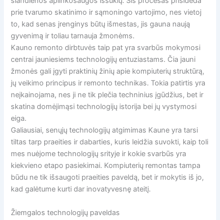
šiandienos aplinkosaugos iššūkių. Šis procesas prisideda
prie tvarumo skatinimo ir sąmoningo vartojimo, nes vietoj
to, kad senas įrenginys būtų išmestas, jis gauna naują
gyvenimą ir toliau tarnauja žmonėms.
Kauno remonto dirbtuvės taip pat yra svarbūs mokymosi
centrai jauniesiems technologijų entuziastams. Čia jauni
žmonės gali įgyti praktinių žinių apie kompiuterių struktūrą,
jų veikimo principus ir remonto technikas. Tokia patirtis yra
neįkainojama, nes ji ne tik plečia techninius įgūdžius, bet ir
skatina domėjimąsi technologijų istorija bei jų vystymosi
eiga.
Galiausiai, senųjų technologijų atgimimas Kaune yra tarsi
tiltas tarp praeities ir dabarties, kuris leidžia suvokti, kaip toli
mes nuėjome technologijų srityje ir kokie svarbūs yra
kiekvieno etapo pasiekimai. Kompiuterių remontas tampa
būdu ne tik išsaugoti praeities paveldą, bet ir mokytis iš jo,
kad galėtume kurti dar inovatyvesnę ateitį.
Žiemgalos technologijų paveldas