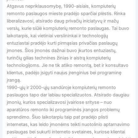
Atgavus nepriklausomybę, 1990-aisiais, kompiuterių
remonto paslaugos mieste pradėjo sparčiai plėstis. Rinka
liberalizavosi, atsirado daug privačių iniciatyvų ir mažų
verslų, kurie siūlė kompiuterių remonto paslaugas. Tai buvo
laikotarpis, kai vietiniai verslininkai ir technologijų
entuziastai pradėjo kurti pirmąsias privačias paslaugų
įmones. Šios įmonės dažnai buvo įkurtos entuziastų,
turinčių gilias technines žinias ir aistrą kompiuterių
technologijoms. Jie ne tik atliko remontą, bet ir konsultavo
klientus, padėjo įsigyti naujus įrenginius bei programinę
įrangą.
1990-ųjų ir 2000-ųjų sandūroje kompiuterių remonto
paslaugos tapo dar labiau specializuotos. Atsirado daugiau
įmonių, kurios specializavosi įvairiose srityse – nuo
aparatūros remonto iki programinės įrangos problemų
sprendimo. Šiuo laikotarpiu taip pat pradėjo plisti
internetas, kas leido įmonėms teikti nuotolinio aptarnavimo
paslaugas bei sukurti interneto svetaines, kuriose klientai