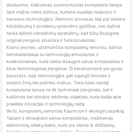
atsidavimo. Kiekvienas suremontuotas kompiuteris tampa
tarsi mažas meno kūrinys, kuriame susilieja naujosios ir
senosios technologijos. Remonto procesas taip pat skatina
kūrybiškumą ir problemų sprendimo įgūdžius, nes dažnai
tenka ieškoti netradicinių sprendimų, kad būtų išsaugota
originali įrenginio struktūra ir funkcionalumas.
Kauno įmonės, užsiimančios kompiuterių remontu, dažnai
bendradarbiauja su technologijų entuziastais ir
kolekcionieriais, kurie siekia išsaugoti senus kompiuterius ir
kitus technologinius įrenginius. Ši bendruomenė yra gyvas
pavyzdys, kaip technologijos gali sujungti žmones ir
skatinti žinių bei patirties mainus. Tokiu būdu senieji
kompiuteriai tampa ne tik techniniais įrenginiais, bet ir
kultūrinės bei istorijos reikšmės objektais, kurie liudija apie
praeities inovacijas ir technologijų raidą.
Be to, kompiuterių remontas Kaune turi ir ekologinį aspektą.
Taisant ir atnaujinant senus kompiuterius, mažinamas
elektroninių atliekų kiekis, kuris yra vienas iš didžiausių