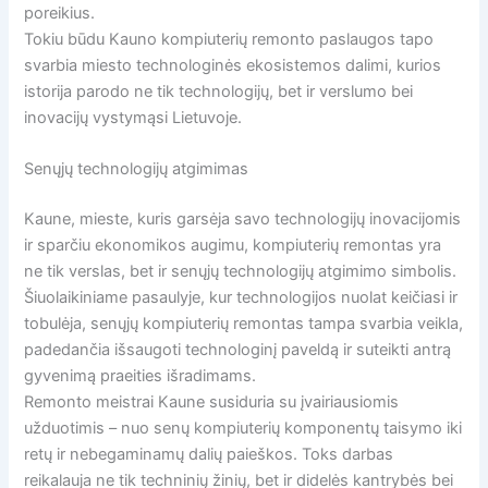
poreikius.
Tokiu būdu Kauno kompiuterių remonto paslaugos tapo
svarbia miesto technologinės ekosistemos dalimi, kurios
istorija parodo ne tik technologijų, bet ir verslumo bei
inovacijų vystymąsi Lietuvoje.
Senųjų technologijų atgimimas
Kaune, mieste, kuris garsėja savo technologijų inovacijomis
ir sparčiu ekonomikos augimu, kompiuterių remontas yra
ne tik verslas, bet ir senųjų technologijų atgimimo simbolis.
Šiuolaikiniame pasaulyje, kur technologijos nuolat keičiasi ir
tobulėja, senųjų kompiuterių remontas tampa svarbia veikla,
padedančia išsaugoti technologinį paveldą ir suteikti antrą
gyvenimą praeities išradimams.
Remonto meistrai Kaune susiduria su įvairiausiomis
užduotimis – nuo senų kompiuterių komponentų taisymo iki
retų ir nebegaminamų dalių paieškos. Toks darbas
reikalauja ne tik techninių žinių, bet ir didelės kantrybės bei