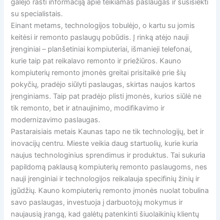
galėjo rasti informaciją apie teikiamas paslaugas ir susisiekti
su specialistais.
Einant metams, technologijos tobulėjo, o kartu su jomis
keitėsi ir remonto paslaugų pobūdis. Į rinką atėjo nauji
įrenginiai – planšetiniai kompiuteriai, išmanieji telefonai,
kurie taip pat reikalavo remonto ir priežiūros. Kauno
kompiuterių remonto įmonės greitai prisitaikė prie šių
pokyčių, pradėjo siūlyti paslaugas, skirtas naujos kartos
įrenginiams. Taip pat pradėjo plisti įmonės, kurios siūlė ne
tik remonto, bet ir atnaujinimo, modifikavimo ir
modernizavimo paslaugas.
Pastaraisiais metais Kaunas tapo ne tik technologijų, bet ir
inovacijų centru. Mieste veikia daug startuolių, kurie kuria
naujus technologinius sprendimus ir produktus. Tai sukuria
papildomą paklausą kompiuterių remonto paslaugoms, nes
nauji įrenginiai ir technologijos reikalauja specifinių žinių ir
įgūdžių. Kauno kompiuterių remonto įmonės nuolat tobulina
savo paslaugas, investuoja į darbuotojų mokymus ir
naujausią įrangą, kad galėtų patenkinti šiuolaikinių klientų