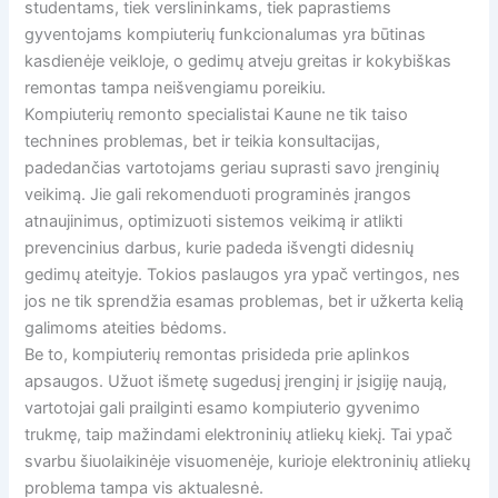
studentams, tiek verslininkams, tiek paprastiems
gyventojams kompiuterių funkcionalumas yra būtinas
kasdienėje veikloje, o gedimų atveju greitas ir kokybiškas
remontas tampa neišvengiamu poreikiu.
Kompiuterių remonto specialistai Kaune ne tik taiso
technines problemas, bet ir teikia konsultacijas,
padedančias vartotojams geriau suprasti savo įrenginių
veikimą. Jie gali rekomenduoti programinės įrangos
atnaujinimus, optimizuoti sistemos veikimą ir atlikti
prevencinius darbus, kurie padeda išvengti didesnių
gedimų ateityje. Tokios paslaugos yra ypač vertingos, nes
jos ne tik sprendžia esamas problemas, bet ir užkerta kelią
galimoms ateities bėdoms.
Be to, kompiuterių remontas prisideda prie aplinkos
apsaugos. Užuot išmetę sugedusį įrenginį ir įsigiję naują,
vartotojai gali prailginti esamo kompiuterio gyvenimo
trukmę, taip mažindami elektroninių atliekų kiekį. Tai ypač
svarbu šiuolaikinėje visuomenėje, kurioje elektroninių atliekų
problema tampa vis aktualesnė.