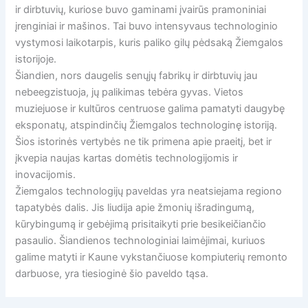
ir dirbtuvių, kuriose buvo gaminami įvairūs pramoniniai
įrenginiai ir mašinos. Tai buvo intensyvaus technologinio
vystymosi laikotarpis, kuris paliko gilų pėdsaką Žiemgalos
istorijoje.
Šiandien, nors daugelis senųjų fabrikų ir dirbtuvių jau
nebeegzistuoja, jų palikimas tebėra gyvas. Vietos
muziejuose ir kultūros centruose galima pamatyti daugybę
eksponatų, atspindinčių Žiemgalos technologinę istoriją.
Šios istorinės vertybės ne tik primena apie praeitį, bet ir
įkvepia naujas kartas domėtis technologijomis ir
inovacijomis.
Žiemgalos technologijų paveldas yra neatsiejama regiono
tapatybės dalis. Jis liudija apie žmonių išradingumą,
kūrybingumą ir gebėjimą prisitaikyti prie besikeičiančio
pasaulio. Šiandienos technologiniai laimėjimai, kuriuos
galime matyti ir Kaune vykstančiuose kompiuterių remonto
darbuose, yra tiesioginė šio paveldo tąsa.