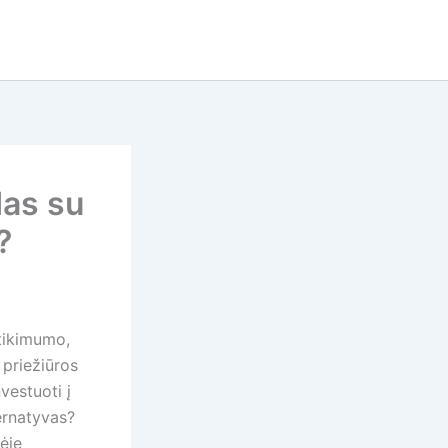
das su
?
tikimumo,
 priežiūros
vestuoti į
ernatyvas?
kėje