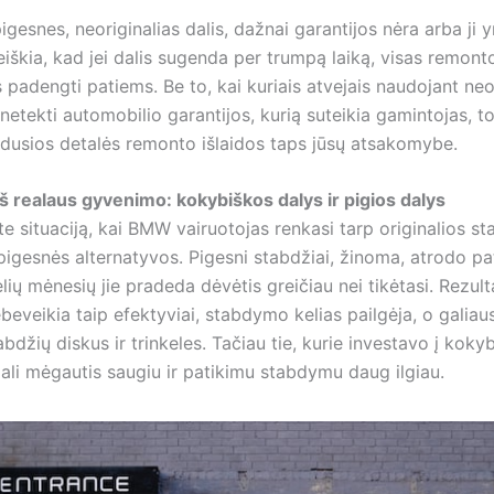
gesnes, neoriginalias dalis, dažnai garantijos nėra arba ji y
reiškia, kad jei dalis sugenda per trumpą laiką, visas remonto
s padengti patiems. Be to, kai kuriais atvejais naudojant neo
e netekti automobilio garantijos, kurią suteikia gamintojas, t
dusios detalės remonto išlaidos taps jūsų atsakomybe.
iš realaus gyvenimo: kokybiškos dalys ir pigios dalys
te situaciją, kai BMW vairuotojas renkasi tarp originalios st
pigesnės alternatyvos. Pigesni stabdžiai, žinoma, atrodo pa
lių mėnesių jie pradeda dėvėtis greičiau nei tikėtasi. Rezult
beveikia taip efektyviai, stabdymo kelias pailgėja, o galiaus
tabdžių diskus ir trinkeles. Tačiau tie, kurie investavo į koky
gali mėgautis saugiu ir patikimu stabdymu daug ilgiau.