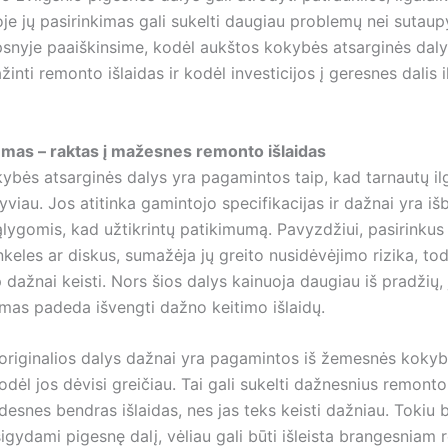
e jų pasirinkimas gali sukelti daugiau problemų nei sutaupy
psnyje paaiškinsime, kodėl aukštos kokybės atsarginės daly
inti remonto išlaidas ir kodėl investicijos į geresnes dalis i
mas – raktas į mažesnes remonto išlaidas
ybės atsarginės dalys yra pagamintos taip, kad tarnautų ilg
yviau. Jos atitinka gamintojo specifikacijas ir dažnai yra i
sąlygomis, kad užtikrintų patikimumą. Pavyzdžiui, pasirinku
nkeles ar diskus, sumažėja jų greito nusidėvėjimo rizika, tod
p dažnai keisti. Nors šios dalys kainuoja daugiau iš pradžių, 
mas padeda išvengti dažno keitimo išlaidų.
eoriginalios dalys dažnai yra pagamintos iš žemesnės koky
dėl jos dėvisi greičiau. Tai gali sukelti dažnesnius remonto 
idesnes bendras išlaidas, nes jas teks keisti dažniau. Tokiu 
igydami pigesnę dalį, vėliau gali būti išleista brangesniam 