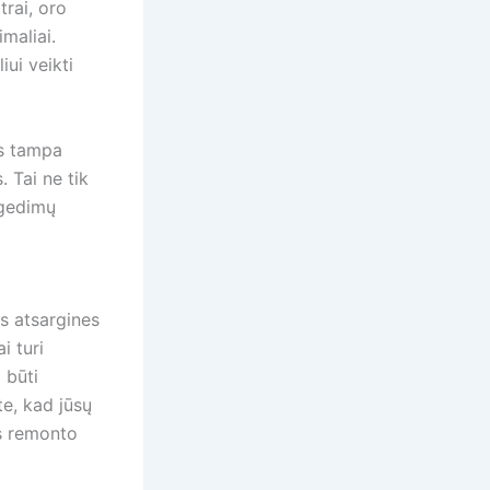
trai, oro
imaliai.
iui veikti
is tampa
 Tai ne tik
 gedimų
ės atsargines
i turi
 būti
te, kad jūsų
ns remonto