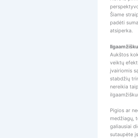
perspektyvoj
Šiame strai
padėti sumaž
atsiperka.
Ilgaamžišku
Aukštos kok
veiktų efekt
įvairiomis 
stabdžių tri
nereikia tai
ilgaamžišku
Pigios ar n
medžiagų, to
galiausiai d
sutaupėte įs