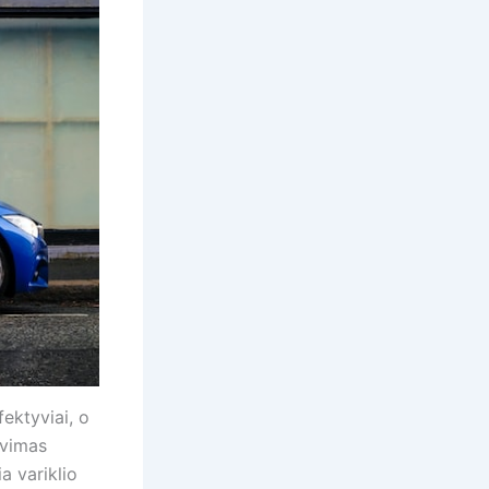
fektyviai, o
avimas
ia variklio