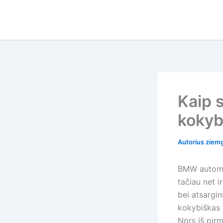
Pereiti
prie
turinio
Kaip 
kokyb
Autorius
ziemg
BMW automob
tačiau net i
bei atsargin
kokybiškas a
Nors iš pirm