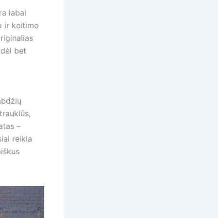
ra labai
 ir keitimo
riginalias
odėl bet
abdžių
trauklūs,
atas –
iai reikia
biškus