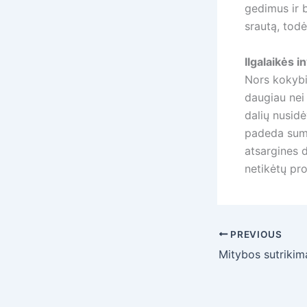
gedimus ir b
srautą, todėl
Ilgalaikės i
Nors kokybi
daugiau nei 
dalių nusidė
padeda suma
atsargines d
netikėtų pro
PREVIOUS