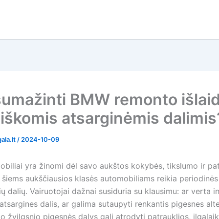
sumažinti BMW remonto išlai
iškomis atsarginėmis dalimis
ala.lt
/
2024-10-09
iliai yra žinomi dėl savo aukštos kokybės, tikslumo ir pa
r šiems aukščiausios klasės automobiliams reikia periodinės
ių dalių. Vairuotojai dažnai susiduria su klausimu: ar verta in
tsargines dalis, ar galima sutaupyti renkantis pigesnes alt
o žvilgsnio pigesnės dalys gali atrodyti patrauklios, ilgalai