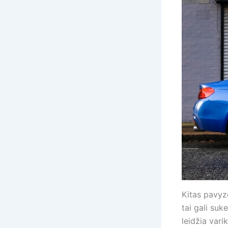
Kitas pavyzd
tai gali suk
leidžia vari