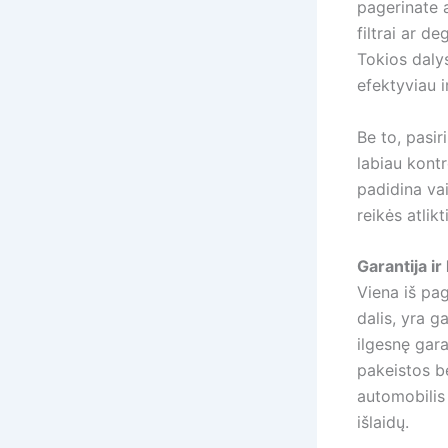
pagerinate 
filtrai ar d
Tokios dalys
efektyviau 
Be to, pasi
labiau kontr
padidina va
reikės atlik
Garantija i
Viena iš pag
dalis, yra g
ilgesnę gara
pakeistos b
automobilis
išlaidų.