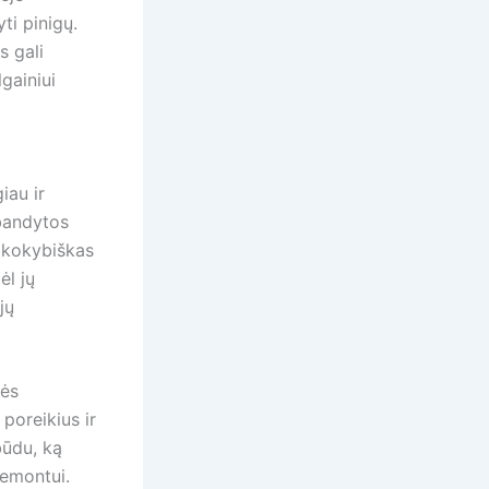
ti pinigų.
s gali
lgainiui
iau ir
šbandytos
s kokybiškas
ėl jų
jų
bės
poreikius ir
būdu, ką
remontui.