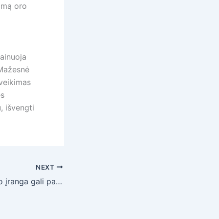
kamą oro
ainuoja
. Mažesnė
 veikimas
ės
, išvengti
NEXT
Kaip pasiklausymo įranga gali padėti užtikrinti saugumą?