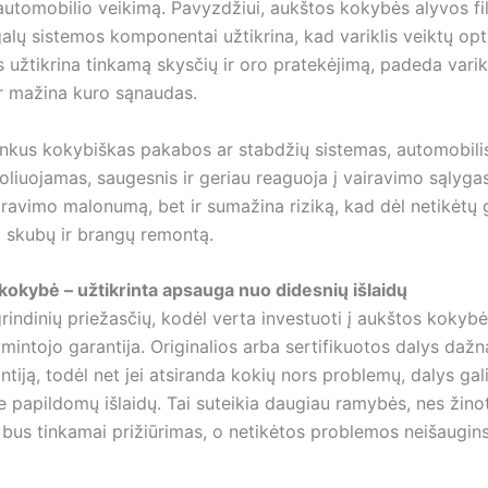
automobilio veikimą. Pavyzdžiui, aukštos kokybės alyvos fil
egalų sistemos komponentai užtikrina, kad variklis veiktų opt
 užtikrina tinkamą skysčių ir oro pratekėjimą, padeda varikl
ir mažina kuro sąnaudas.
rinkus kokybiškas pakabos ar stabdžių sistemas, automobil
oliuojamas, saugesnis ir geriau reaguoja į vairavimo sąlygas.
iravimo malonumą, bet ir sumažina riziką, kad dėl netikėtų
ti skubų ir brangų remontą.
r kokybė – užtikrinta apsauga nuo didesnių išlaidų
rindinių priežasčių, kodėl verta investuoti į aukštos kokyb
amintojo garantija. Originalios arba sertifikuotos dalys dažna
ntiją, todėl net jei atsiranda kokių nors problemų, dalys gali
e papildomų išlaidų. Tai suteikia daugiau ramybės, nes žino
 bus tinkamai prižiūrimas, o netikėtos problemos neišaugi