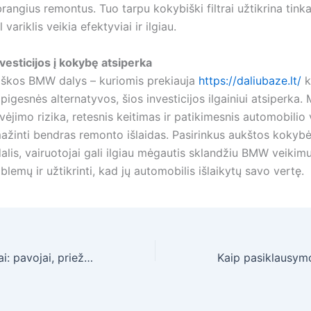
rangius remontus. Tuo tarpu kokybiški filtrai užtikrina tin
 variklis veikia efektyviai ir ilgiau.
nvesticijos į kokybę atsiperka
škos BMW dalys – kuriomis prekiauja
https://daliubaze.lt/
k
pigesnės alternatyvos, šios investicijos ilgainiui atsiperka
vėjimo rizika, retesnis keitimas ir patikimesnis automobilio
žinti bendras remonto išlaidas. Pasirinkus aukštos kokyb
alis, vairuotojai gali ilgiau mėgautis sklandžiu BMW veikimu
blemų ir užtikrinti, kad jų automobilis išlaikytų savo vertę.
Mitybos sutrikimai: pavojai, priežastys ir pagalba