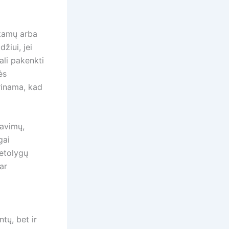
nkamų arba
žiui, jei
ali pakenkti
ės
rinama, kad
lavimų,
gai
netolygų
ar
tų, bet ir