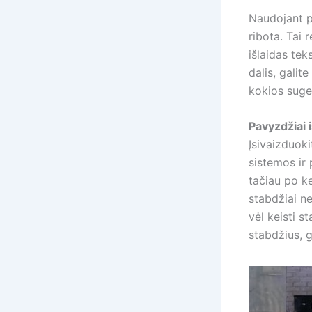
Naudojant pi
ribota. Tai 
išlaidas tek
dalis, galit
kokios suge
Pavyzdžiai 
Įsivaizduoki
sistemos ir 
tačiau po ke
stabdžiai ne
vėl keisti s
stabdžius, 