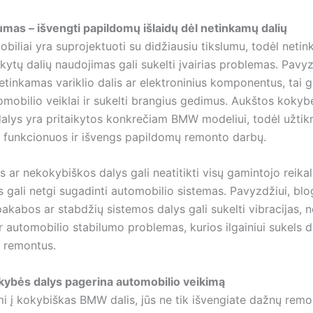
as – išvengti papildomų išlaidų dėl netinkamų dalių
iliai yra suprojektuoti su didžiausiu tikslumu, todėl neti
ikytų dalių naudojimas gali sukelti įvairias problemas. Pavyzd
tinkamas variklio dalis ar elektroninius komponentus, tai g
omobilio veiklai ir sukelti brangius gedimus. Aukštos kokyb
dalys yra pritaikytos konkrečiam BMW modeliui, todėl užtik
i funkcionuos ir išvengs papildomų remonto darbų.
s ar nekokybiškos dalys gali neatitikti visų gamintojo reika
s gali netgi sugadinti automobilio sistemas. Pavyzdžiui, blo
akabos ar stabdžių sistemos dalys gali sukelti vibracijas, 
 automobilio stabilumo problemas, kurios ilgainiui sukels d
 remontus.
ybės dalys pagerina automobilio veikimą
i į kokybiškas BMW dalis, jūs ne tik išvengiate dažnų remon