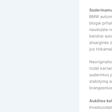
Suderinamum
BMW automob
blogai prita
naudojate ne
bendrai aut
atsarginės 
jos tinkama
Neoriginalio
todėl kartai
suderintos p
stabdymą ar
brangesnius
Aukštos kok
Investuodam