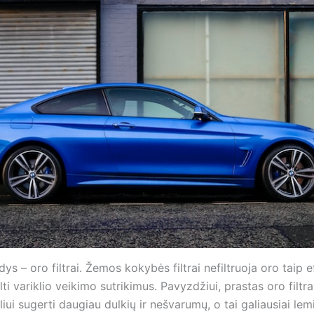
ys – oro filtrai. Žemos kokybės filtrai nefiltruoja oro taip e
elti variklio veikimo sutrikimus. Pavyzdžiui, prastas oro filtr
kliui sugerti daugiau dulkių ir nešvarumų, o tai galiausiai lem