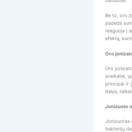
namuose.
Be to, oro j
padeda suma
reaguoja į a
efektą, kuri
Oro jonizato
Oro jonizato
sveikatai, y
principai ir
dalys, reika
Jonizuoto o
Jonizuotas 
bakterijų da