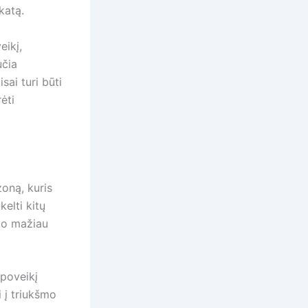
katą.
eikį,
učia
sai turi būti
ėti
zoną, kuris
elti kitų
kuo mažiau
 poveikį
 į triukšmo