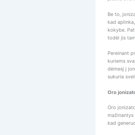
Be to, joniz
kad aplinka,
kokybe. Pata
todėl jis ta
Pereinant pr
kuriems svar
dėmesį į jon
sukuria sve
Oro jonizat
Oro jonizato
mažinantys o
kad generuo