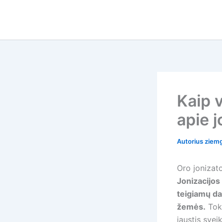
Pereiti
prie
turinio
Kaip v
apie j
Autorius
ziemg
Oro jonizato
Jonizacijos
teigiamų dal
žemės.
Toki
jaustis svei