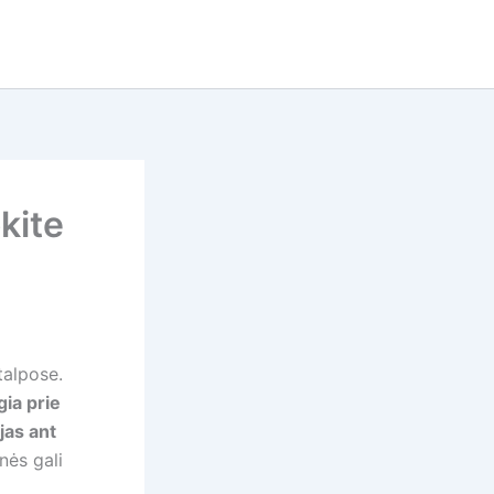
kite
talpose.
ia prie
 jas ant
nės gali