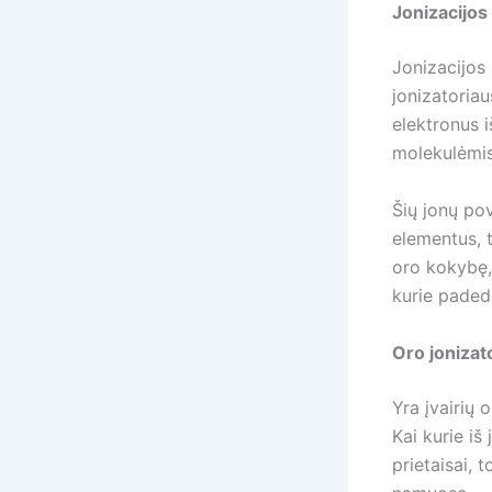
Jonizacijos
Jonizacijos
jonizatoriau
elektronus i
molekulėmis
Šių jonų pov
elementus, t
oro kokybę, 
kurie padeda
Oro jonizato
Yra įvairių 
Kai kurie iš
prietaisai, t