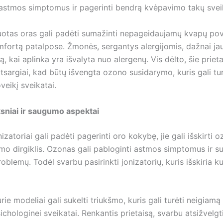
 astmos simptomus ir pagerinti bendrą kvėpavimo takų svei
zuotas oras gali padėti sumažinti nepageidaujamų kvapų pov
mfortą patalpose. Žmonės, sergantys alergijomis, dažnai ja
, kai aplinka yra išvalyta nuo alergenų. Vis dėlto, šie prietai
sargiai, kad būtų išvengta ozono susidarymo, kuris gali tur
eikį sveikatai.
ksniai ir saugumo aspektai
izatoriai gali padėti pagerinti oro kokybę, jie gali išskirti o
o dirgiklis. Ozonas gali pabloginti astmos simptomus ir suk
oblemų. Todėl svarbu pasirinkti jonizatorių, kuris išskiria 
urie modeliai gali sukelti triukšmo, kuris gali turėti neigiamą
hologinei sveikatai. Renkantis prietaisą, svarbu atsižvelgti