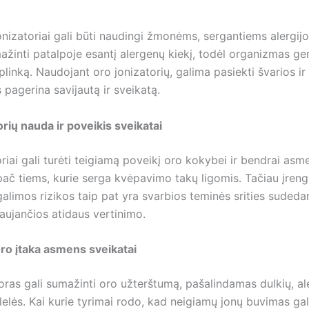
onizatoriai gali būti naudingi žmonėms, sergantiems alergijo
žinti patalpoje esantį alergenų kiekį, todėl organizmas ge
plinką. Naudojant oro jonizatorių, galima pasiekti švarios i
s pagerina savijautą ir sveikatą.
rių nauda ir poveikis sveikatai
riai gali turėti teigiamą poveikį oro kokybei ir bendrai asm
pač tiems, kurie serga kvėpavimo takų ligomis. Tačiau įreng
 galimos rizikos taip pat yra svarbios teminės srities suded
laujančios atidaus vertinimo.
ro įtaka asmens sveikatai
oras gali sumažinti oro užterštumą, pašalindamas dulkių, al
lelės. Kai kurie tyrimai rodo, kad neigiamų jonų buvimas gal