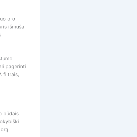
nuo oro
uris išmuša
s
rštumo
li pagerinti
filtrais,
mo būdais.
Kokybiški
 orą