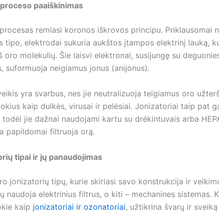
 proceso paaiškinimas
 procesas remiasi koronos iškrovos principu. Priklausomai 
s tipo, elektrodai sukuria aukštos įtampos elektrinį lauką, k
š oro molekulių. Šie laisvi elektronai, susijungę su deguonie
, suformuoja neigiamus jonus (anijonus).
eikis yra svarbus, nes jie neutralizuoja teigiamus oro užte
okius kaip dulkės, virusai ir pelėsiai. Jonizatoriai taip pat ga
todėl jie dažnai naudojami kartu su drėkintuvais arba HEPA 
 papildomai filtruoja orą.
rių tipai ir jų panaudojimas
oro jonizatorių tipų, kurie skiriasi savo konstrukcija ir veiki
 jų naudoja elektrinius filtrus, o kiti – mechanines sistemas. 
okie kaip
jonizatoriai ir ozonatoriai
, užtikrina švarų ir sveiką