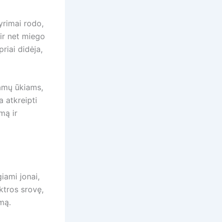
yrimai rodo,
 ir net miego
riai didėja,
namų ūkiams,
 atkreipti
mą ir
iami jonai,
ktros srovę,
mą.