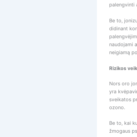
palengvinti
Be to, joni
didinant ko
palengvėjimą
naudojami at
neigiamą pov
Rizikos vei
Nors oro jon
yra kvėpavim
sveikatos pr
ozono.
Be to, kai k
žmogaus psic