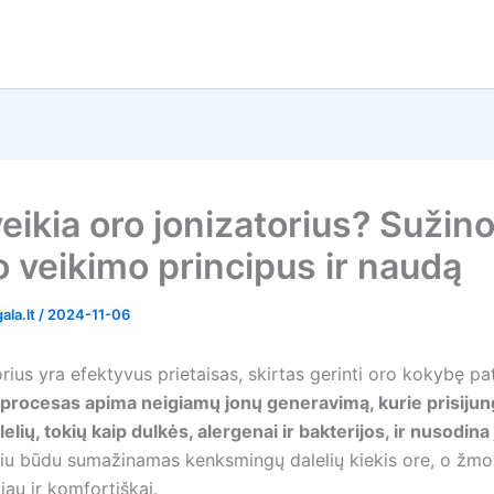
eikia oro jonizatorius? Sužino
o veikimo principus ir naudą
ala.lt
/
2024-11-06
rius yra efektyvus prietaisas, skirtas gerinti oro kokybę pa
 procesas apima neigiamų jonų generavimą, kurie prisijung
elių, tokių kaip dulkės, alergenai ir bakterijos, ir nusodina
u būdu sumažinamas kenksmingų dalelių kiekis ore, o žmo
kiau ir komfortiškai.