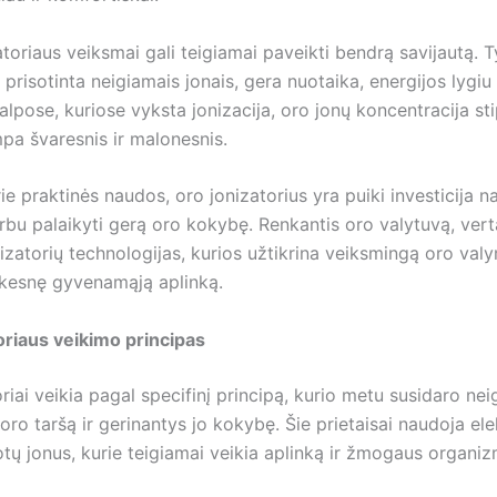
atoriaus veiksmai gali teigiamai paveikti bendrą savijautą. T
 prisotinta neigiamais jonais, gera nuotaika, energijos lygiu
lpose, kuriose vyksta jonizacija, oro jonų koncentracija stip
mpa švaresnis ir malonesnis.
ie praktinės naudos, oro jonizatorius yra puiki investicija 
bu palaikyti gerą oro kokybę. Renkantis oro valytuvą, verta
izatorių technologijas, kurios užtikrina veiksmingą oro valy
ikesnę gyvenamąją aplinką.
oriaus veikimo principas
riai veikia pagal specifinį principą, kurio metu susidaro neig
ro taršą ir gerinantys jo kokybę. Šie prietaisai naudoja ele
tų jonus, kurie teigiamai veikia aplinką ir žmogaus organiz