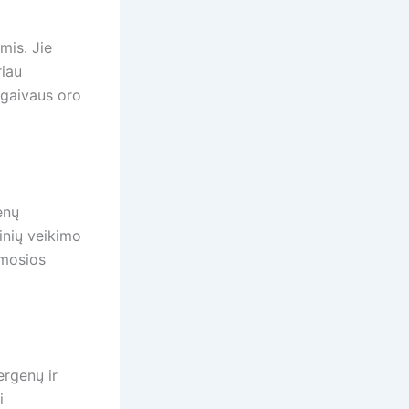
mis. Jie
riau
r gaivaus oro
enų
inių veikimo
amosios
ergenų ir
i