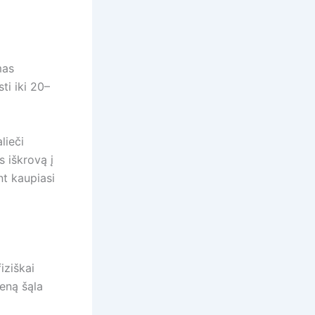
mas
ti iki 20–
lieči
s iškrovą į
nt kaupiasi
iziškai
ieną šąla