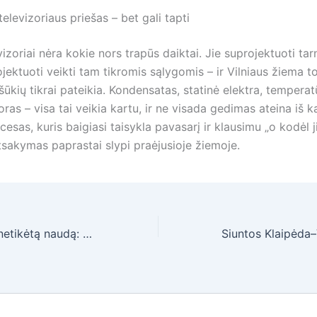
elevizoriaus priešas – bet gali tapti
evizoriai nėra kokie nors trapūs daiktai. Jie suprojektuoti tarn
ojektuoti veikti tam tikromis sąlygomis – ir Vilniaus žiema 
ūkių tikrai pateikia. Kondensatas, statinė elektra, temperatū
ras – visa tai veikia kartu, ir ne visada gedimas ateina iš k
ocesas, kuris baigiasi taisykla pavasarį ir klausimu „o kodėl j
tsakymas paprastai slypi praėjusioje žiemoje.
Tėvai pastebėjo netikėtą naudą: ką vaikams suteikia konstruktoriai?