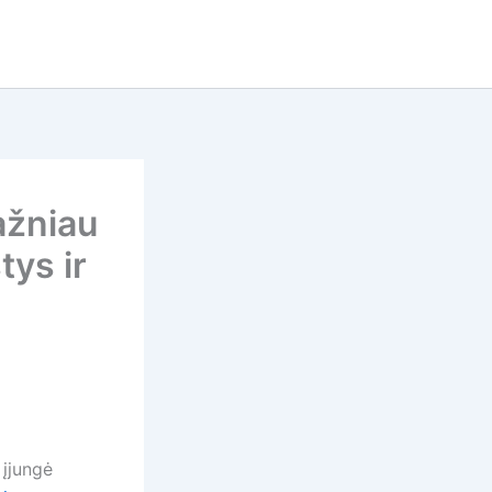
ažniau
tys ir
 įjungė