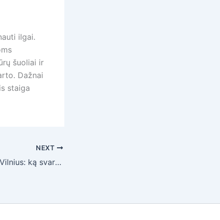
auti ilgai.
toms
rų šuoliai ir
arto. Dažnai
is staiga
NEXT
Siuntos Klaipėda–Vilnius: ką svarbu žinoti prieš siunčiant?