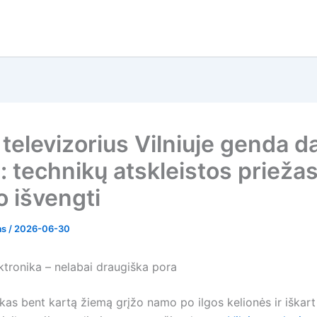
 televizorius Vilniuje genda d
 technikų atskleistos priežas
o išvengti
as
/
2026-06-30
ktronika – nelabai draugiška pora
kas bent kartą žiemą grįžo namo po ilgos kelionės ir iškart