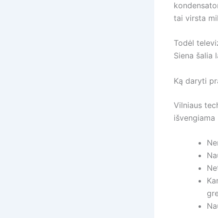
kondensatori
tai virsta m
Todėl televi
Siena šalia 
Ką daryti p
Vilniaus tec
išvengiama 
Nen
Na
Net
Kar
gre
Na