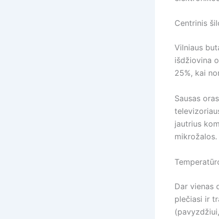
Centrinis š
Vilniaus but
išdžiovina o
25%, kai no
Sausas oras 
televizoriau
jautrius kom
mikrožalos. 
Temperatūro
Dar vienas d
plečiasi ir 
(pavyzdžiui,