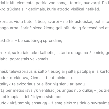
ai ir kiti elementai patiria vadinamąjį terminį nuovargį. Po
ikroįtrūkimais ir gedimais, kurie atrodo visiškai netikėti.
zoriaus vieta bute iš tiesų svarbi – ne tik estetiškai, bet ir t
lango arba išorinė siena žiemą gali būti daug šaltesnė nei a
raktiškai – be sudėtingų sprendimų
hnikai, su kuriais teko kalbėtis, sutaria: dauguma žieminių 
labai paprastais veiksmais.
ešk televizoriaus iš šalto tiesiogiai į šiltą patalpą ir iš kart
udok drėkintuvą žiemą – bent minimalų.
aikyk televizoriaus prie išorinių sienų ar langų.
tą per metus išvalyk ventiliacijos angas nuo dulkių – jos ž
itai kaupiasi dėl šildymo sistemos.
udok viršįtampių apsaugą – žiemą elektros tinklo svyravima