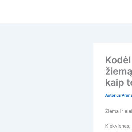
Pereiti
prie
turinio
Kodėl
žiemą:
kaip t
Autorius
Arun
Žiema ir ele
Kiekvienas, 