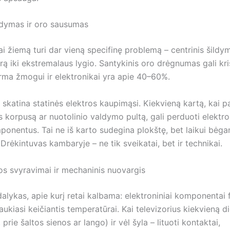
ildymas ir oro sausumas
ai žiemą turi dar vieną specifinę problemą – centrinis šildy
rą iki ekstremalaus lygio. Santykinis oro drėgnumas gali kris
rma žmogui ir elektronikai yra apie 40–60%.
skatina statinės elektros kaupimąsi. Kiekvieną kartą, kai pa
s korpusą ar nuotolinio valdymo pultą, gali perduoti elektro
ponentus. Tai ne iš karto sudegina plokštę, bet laikui bėga
Drėkintuvas kambaryje – ne tik sveikatai, bet ir technikai.
s svyravimai ir mechaninis nuovargis
alykas, apie kurį retai kalbama: elektroniniai komponentai f
traukiasi keičiantis temperatūrai. Kai televizorius kiekvieną d
 prie šaltos sienos ar lango) ir vėl šyla – lituoti kontaktai,