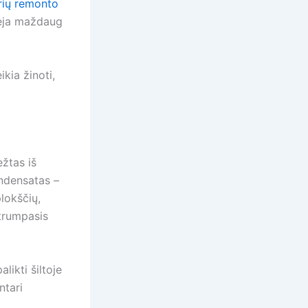
orių remonto
gėja maždaug
kia žinoti,
žtas iš
ondensatas –
lokščių,
 trumpasis
likti šiltoje
ntari