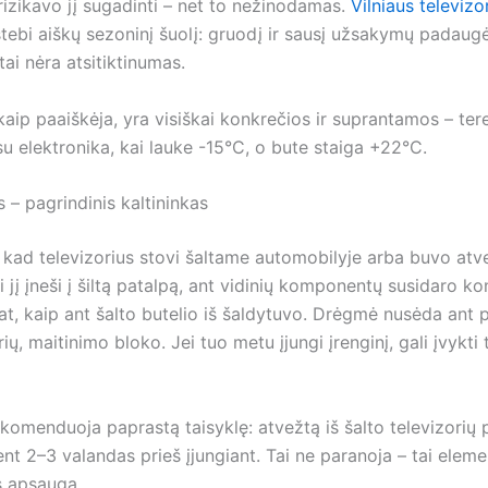
 rizikavo jį sugadinti – net to nežinodamas.
Vilniaus televiz
tebi aiškų sezoninį šuolį: gruodį ir sausį užsakymų padau
 tai nėra atsitiktinumas.
kaip paaiškėja, yra visiškai konkrečios ir suprantamos – terei
u elektronika, kai lauke -15°C, o bute staiga +22°C.
 – pagrindinis kaltininkas
, kad televizorius stovi šaltame automobilyje arba buvo atve
i jį įneši į šiltą patalpą, ant vidinių komponentų susidaro k
pat, kaip ant šalto butelio iš šaldytuvo. Drėgmė nusėda ant p
ų, maitinimo bloko. Jei tuo metu įjungi įrenginį, gali įvykti
komenduoja paprastą taisyklę: atvežtą iš šalto televizorių pa
nt 2–3 valandas prieš įjungiant. Tai ne paranoja – tai eleme
s apsauga.