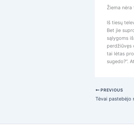
Žiema nėra t
Iš tiesų tel
Bet jie supr
sąlygoms išš
perdžiūvęs o
tai lėtas pr
sugedo?”. A
PREVIOUS