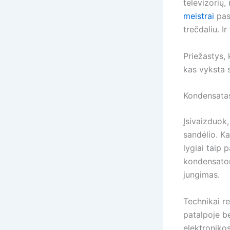
televizorių,
meistrai
pas
trečdaliu. Ir
Priežastys, 
kas vyksta s
Kondensatas
Įsivaizduok
sandėlio. Ka
lygiai taip 
kondensatori
jungimas.
Technikai re
patalpoje be
elektroniko