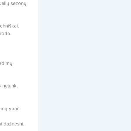
 kelių sezonų
echniškai.
trodo.
gedimų
o nejunk.
iemą ypač
i dažnesni.