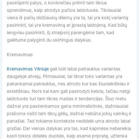
pasirūpinti patys, o konkrečiau priimti tam tikrus
sprendimus, kaip atrodys pačios laidotuvės. Tikriausiai
viena iš pačių didžiausių dilemų yra ta, tai yra kokį variantą
pasirinkti, tai yra kremavimą ar įprastą laidojimą. Kad būtų
lengviau pasirinkti, šį straipsnį parengėme tam, kad
galėtume palyginti du skirtingus dalykus.
Kremavimas
Kremavimas Vilniuje
gali būti labai patrauklus variantas
daugelyje atvejų. Pirmiausiai, tai tikrai toks variantas yra
pakankamai patrauklus, nes atrodo kur kas šiuolaikiškiau ir
estetiškiau. Nors kai kam gali pasirodyti keista, tačiau netgi
laidotuvės turi tam tikras madas ir tendencijas. Šiuo metu
dažnai yra pasirenkamos gana minimalistinės, dažniausiai
prašoma nešti tam tikrų gėlių, dažnai nebūna jokių vainikų ir
panašiai. Tad tokiame kontekste nedidelė urna atrodo labai
gražiai. Dar vienas dalykas yra tas, kad kapinėse nebereikia
kasti tokios didelės duobės, kaip esame pripratę, užtenka