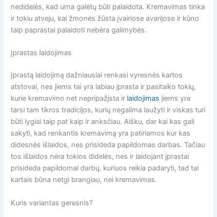
nedidelės, kad urna galėtų būti palaidota. Kremavimas tinka
ir tokiu atveju, kai žmonės žūsta įvairiose avarijose ir kūno
taip paprastai palaidoti nebėra galimybės.
Įprastas laidojimas
Įprastą laidojimą dažniausiai renkasi vyresnės kartos
atstovai, nes jiems tai yra labiau įprasta ir pasitaiko tokių,
kurie kremavimo net nepripažįsta ir
laidojimas
jiems yra
tarsi tam tikros tradicijos, kurių negalima laužyti ir viskas turi
būti lygiai taip pat kaip ir anksčiau. Aišku, dar kai kas gali
sakyti, kad renkantis kremavimą yra patiriamos kur kas
didesnės išlaidos, nes prisideda papildomas darbas. Tačiau
tos išlaidos nėra tokios didelės, nes ir laidojant įprastai
prisideda papildomai darbų, kuriuos reikia padaryti, tad tai
kartais būna netgi brangiau, nei kremavimas.
Kuris variantas geresnis?