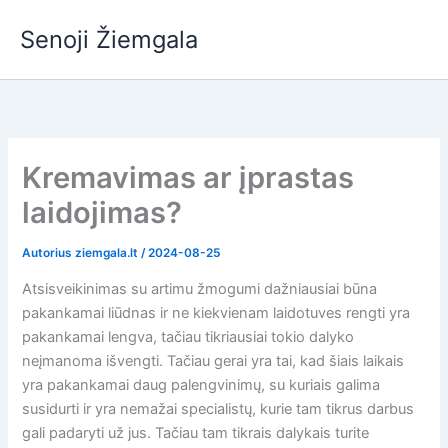
Pereiti
Senoji Žiemgala
prie
turinio
Kremavimas ar įprastas
laidojimas?
Autorius
ziemgala.lt
/
2024-08-25
Atsisveikinimas su artimu žmogumi dažniausiai būna
pakankamai liūdnas ir ne kiekvienam laidotuves rengti yra
pakankamai lengva, tačiau tikriausiai tokio dalyko
neįmanoma išvengti. Tačiau gerai yra tai, kad šiais laikais
yra pakankamai daug palengvinimų, su kuriais galima
susidurti ir yra nemažai specialistų, kurie tam tikrus darbus
gali padaryti už jus. Tačiau tam tikrais dalykais turite