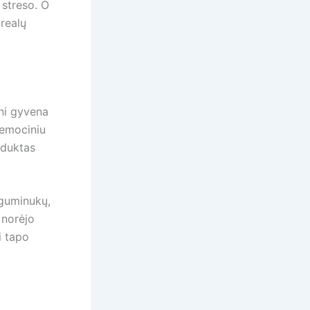
 streso. O
 realų
eni gyvena
 emociniu
oduktas
 guminukų,
 norėjo
i tapo