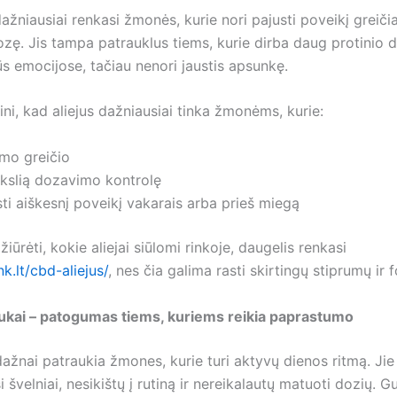
ažniausiai renkasi žmonės, kurie nori pajusti poveikį greičia
ozę. Jis tampa patrauklus tiems, kurie dirba daug protinio d
ilūs emocijose, tačiau nenori jaustis apsunkę.
ni, kad aliejus dažniausiai tinka žmonėms, kurie:
imo greičio
ikslią dozavimo kontrolę
sti aiškesnį poveikį vakarais arba prieš miegą
žiūrėti, kokie aliejai siūlomi rinkoje, daugelis renkasi
nk.lt/cbd-aliejus/
, nes čia galima rasti skirtingų stiprumų ir 
kai – patogumas tiems, kuriems reikia paprastumo
ažnai patraukia žmones, kurie turi aktyvų dienos ritmą. Jie 
 švelniai, nesikištų į rutiną ir nereikalautų matuoti dozių. 