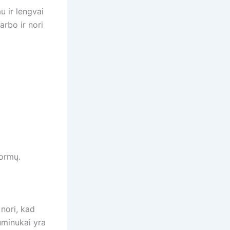
u ir lengvai
arbo ir nori
formų.
nori, kad
Guminukai yra