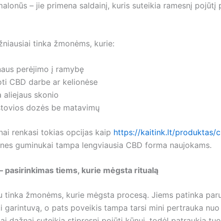
 malonūs – jie primena saldainį, kuris suteikia ramesnį pojūt
žniausiai tinka žmonėms, kurie:
naus perėjimo į ramybę
oti CBD darbe ar kelionėse
 aliejaus skonio
stovios dozės be matavimų
nai renkasi tokias opcijas kaip
https://kaitink.lt/produktas/
 nes guminukai tampa lengviausia CBD forma naujokams.
– pasirinkimas tiems, kurie mėgsta ritualą
au tinka žmonėms, kurie mėgsta procesą. Jiems patinka paru
i garintuvą, o pats poveikis tampa tarsi mini pertrauka nu
ai dažnai suteikia stipresnį pojūtį kūnui, todėl patraukia tuo