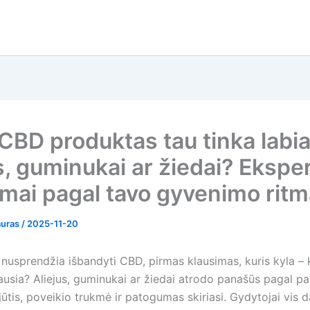
 CBD produktas tau tinka labia
s, guminukai ar žiedai? Ekspe
imai pagal tavo gyvenimo rit
auras
/
2025-11-20
nusprendžia išbandyti CBD, pirmas klausimas, kuris kyla – 
ausia? Aliejus, guminukai ar žiedai atrodo panašūs pagal p
jūtis, poveikio trukmė ir patogumas skiriasi. Gydytojai vis 