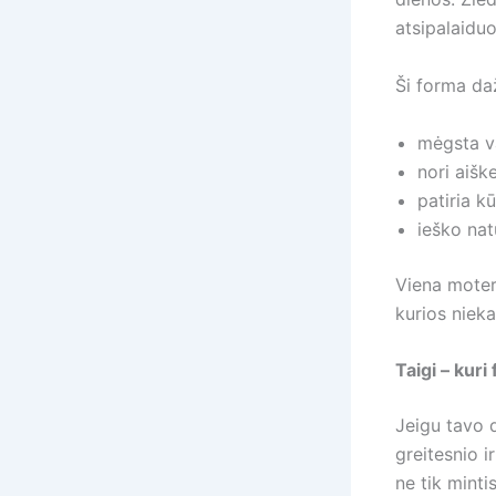
atsipalaiduot
Ši forma da
mėgsta va
nori aišk
patiria k
ieško na
Viena moter
kurios niek
Taigi – kuri
Jeigu tavo d
greitesnio i
ne tik minti