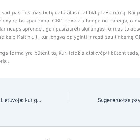
 kad pasirinkimas būtų natūralus ir atitiktų tavo ritmą. Kai
kasdienybę be spaudimo, CBD poveikis tampa ne pareiga, o m
 dar neapsisprendei, gali pasižiūrėti skirtingas formas tokios
 kaip Kaitink.lt, kur lengva palyginti ir rasti sau tinkamą C
inga forma yra būtent ta, kuri leidžia atsikvėpti būtent tada,
risi.
Kemperių nuoma Lietuvoje: kur gauti geriausią kainos ir komforto santykį šį sezoną?