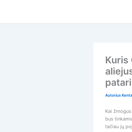
Pereiti
prie
turinio
Kuris
alieju
patar
Autorius
Kent
Kai žmogus 
bus tinkami
tačiau jų po