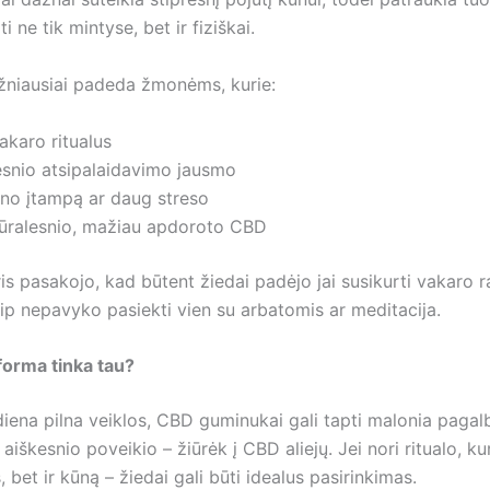
i ne tik mintyse, bet ir fiziškai.
žniausiai padeda žmonėms, kurie:
karo ritualus
esnio atsipalaidavimo jausmo
ūno įtampą ar daug streso
tūralesnio, mažiau apdoroto CBD
is pasakojo, kad būtent žiedai padėjo jai susikurti vakaro 
aip nepavyko pasiekti vien su arbatomis ar meditacija.
 forma tinka tau?
iena pilna veiklos, CBD guminukai gali tapti malonia pagalb
r aiškesnio poveikio – žiūrėk į CBD aliejų. Jei nori ritualo, k
s, bet ir kūną – žiedai gali būti idealus pasirinkimas.