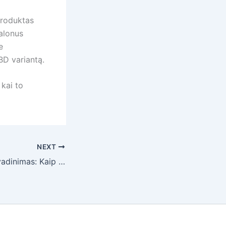
 produktas
alonus
e
BD variantą.
 kai to
NEXT
Sugeneruotas pavadinimas: Kaip sukurti vaiko užduočių dėžutę namuose: 50 kūrybinių idėjų pagal amžių ir interesus