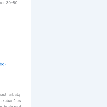
į per 30–60
cbd-
ošti arbatą
o skubančios
s, kurie nori