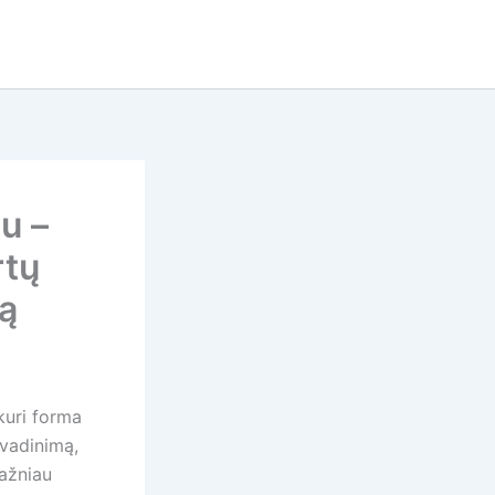
u –
rtų
mą
kuri forma
avadinimą,
dažniau