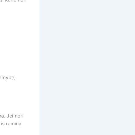
ramybę,
a. Jei nori
uris ramina