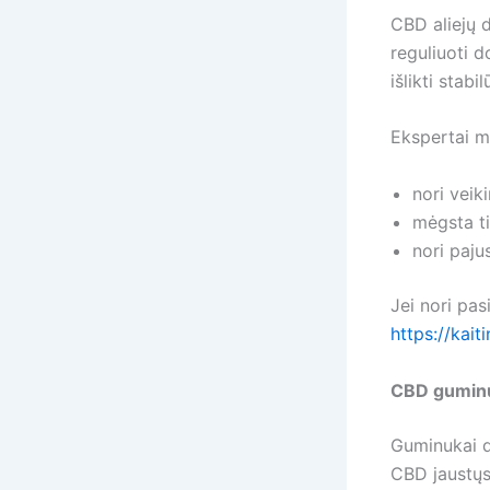
CBD aliejų d
reguliuoti d
išlikti stab
Ekspertai mi
nori veik
mėgsta t
nori paju
Jei nori pasi
https://kaiti
CBD guminu
Guminukai d
CBD jaustųsi