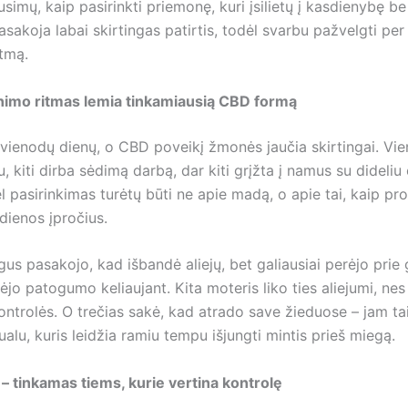
usimų, kaip pasirinkti priemonę, kuri įsilietų į kasdienybę be
asakoja labai skirtingas patirtis, todėl svarbu pažvelgti per
tmą.
nimo ritmas lemia tinkamiausią CBD formą
 vienodų dienų, o CBD poveikį žmonės jaučia skirtingai. Vi
, kiti dirba sėdimą darbą, dar kiti grįžta į namus su dideliu
l pasirinkimas turėtų būti ne apie madą, o apie tai, kaip pr
 dienos įpročius.
us pasakojo, kad išbandė aliejų, bet galiausiai perėjo prie
ėjo patogumo keliaujant. Kita moteris liko ties aliejumi, nes
ontrolės. O trečias sakė, kad atrado save žieduose – jam ta
tualu, kuris leidžia ramiu tempu išjungti mintis prieš miegą.
 – tinkamas tiems, kurie vertina kontrolę