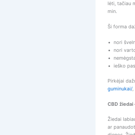
lėti, tačiau
min.
Ši forma da
nori švel
nori vart
nemėgsta
ieško pa
Pirkėjai daž
guminukai/
,
CBD žiedai 
Žiedai labi
ar panaudot
dienos. Žied