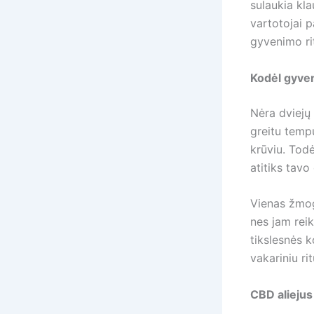
sulaukia kla
vartotojai p
gyvenimo ri
Kodėl gyve
Nėra dviejų
greitu tempu
krūviu. Todė
atitiks tavo
Vienas žmog
nes jam reik
tikslesnės k
vakariniu ri
CBD aliejus