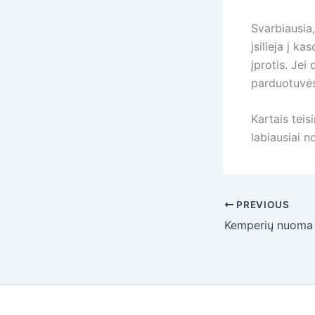
Svarbiausia,
įsilieja į 
įprotis. Jei
parduotuvėse
Kartais teis
labiausiai no
PREVIOUS