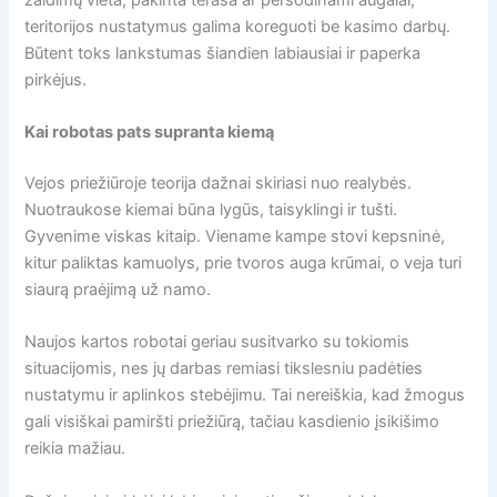
teritorijos nustatymus galima koreguoti be kasimo darbų.
Būtent toks lankstumas šiandien labiausiai ir paperka
pirkėjus.
Kai robotas pats supranta kiemą
Vejos priežiūroje teorija dažnai skiriasi nuo realybės.
Nuotraukose kiemai būna lygūs, taisyklingi ir tušti.
Gyvenime viskas kitaip. Viename kampe stovi kepsninė,
kitur paliktas kamuolys, prie tvoros auga krūmai, o veja turi
siaurą praėjimą už namo.
Naujos kartos robotai geriau susitvarko su tokiomis
situacijomis, nes jų darbas remiasi tikslesniu padėties
nustatymu ir aplinkos stebėjimu. Tai nereiškia, kad žmogus
gali visiškai pamiršti priežiūrą, tačiau kasdienio įsikišimo
reikia mažiau.