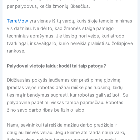
per palydovus, keičia žmonių lūkesčius.
TerraMow
yra vienas iš tų vardų, kuris šioje temoje minimas
vis dažniau. Ne dėl to, kad žmonės staiga pamėgo
techninius aprašymus. Jie tiesiog nori vejos, kuri atrodo
tvarkingai, ir savaitgalio, kurio nereikia praleisti su žoliapjove
rankose.
Palydovai vietoje laidų: kodėl tai taip patogu?
Didžiausias pokytis jaučiamas dar prieš pirmą pjovimą.
Įprastas vejos robotas dažnai reiškė pasiruošimą, laidų
tiesimą ir bandymus suprasti, kur robotas gali važiuoti. Su
palydovine padėtimi viskas tampa paprasčiau. Robotas
žino savo darbo ribas be fizinio laido.
Namų savininkui tai reiškia mažiau darbo pradžioje ir
daugiau laisvės vėliau. Jeigu kieme atsiranda nauja vaikų
žaidimų vieta, pakinta terasa ar persodinami augalai,