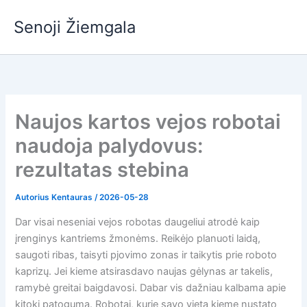
Pereiti
Senoji Žiemgala
prie
turinio
Naujos kartos vejos robotai
naudoja palydovus:
rezultatas stebina
Autorius
Kentauras
/
2026-05-28
Dar visai neseniai vejos robotas daugeliui atrodė kaip
įrenginys kantriems žmonėms. Reikėjo planuoti laidą,
saugoti ribas, taisyti pjovimo zonas ir taikytis prie roboto
kaprizų. Jei kieme atsirasdavo naujas gėlynas ar takelis,
ramybė greitai baigdavosi. Dabar vis dažniau kalbama apie
kitokį patogumą. Robotai, kurie savo vietą kieme nustato