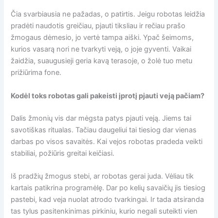
Čia svarbiausia ne pažadas, o patirtis. Jeigu robotas leidžia
pradėti naudotis greičiau, pjauti tiksliau ir rečiau prašo
žmogaus dėmesio, jo vertė tampa aiški. Ypač šeimoms,
kurios vasarą nori ne tvarkyti veją, o joje gyventi. Vaikai
žaidžia, suaugusieji geria kavą terasoje, o žolė tuo metu
prižiūrima fone.
Kodėl toks robotas gali pakeisti įprotį pjauti veją pačiam?
Dalis žmonių vis dar mėgsta patys pjauti veją. Jiems tai
savotiškas ritualas. Tačiau daugeliui tai tiesiog dar vienas
darbas po visos savaitės. Kai vejos robotas pradeda veikti
stabiliai, požiūris greitai keičiasi.
Iš pradžių žmogus stebi, ar robotas gerai juda. Vėliau tik
kartais patikrina programėlę. Dar po kelių savaičių jis tiesiog
pastebi, kad veja nuolat atrodo tvarkingai. Ir tada atsiranda
tas tylus pasitenkinimas pirkiniu, kurio negali suteikti vien