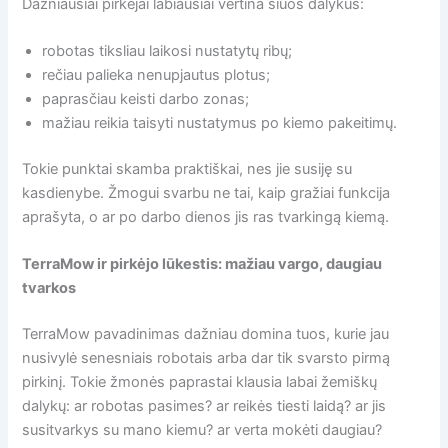
Dažniausiai pirkėjai labiausiai vertina šiuos dalykus:
robotas tiksliau laikosi nustatytų ribų;
rečiau palieka nenupjautus plotus;
paprasčiau keisti darbo zonas;
mažiau reikia taisyti nustatymus po kiemo pakeitimų.
Tokie punktai skamba praktiškai, nes jie susiję su
kasdienybe. Žmogui svarbu ne tai, kaip gražiai funkcija
aprašyta, o ar po darbo dienos jis ras tvarkingą kiemą.
TerraMow ir pirkėjo lūkestis: mažiau vargo, daugiau
tvarkos
TerraMow pavadinimas dažniau domina tuos, kurie jau
nusivylė senesniais robotais arba dar tik svarsto pirmą
pirkinį. Tokie žmonės paprastai klausia labai žemiškų
dalykų: ar robotas pasimes? ar reikės tiesti laidą? ar jis
susitvarkys su mano kiemu? ar verta mokėti daugiau?