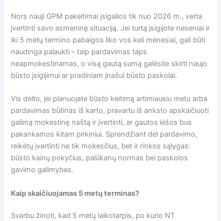
Nors nauji GPM pakeitimai įsigalios tik nuo 2026 m., verta
įvertinti savo asmeninę situaciją. Jei turtą įsigijote neseniai ir
iki 5 metų termino pabaigos liko vos keli mėnesiai, gali būti
naudinga palaukti – taip pardavimas taps
neapmokestinamas, o visą gautą sumą galėsite skirti naujo
būsto įsigijimui ar pradiniam įnašui būsto paskolai.
Vis dėlto, jei planuojate būsto keitimą artimiausiu metu arba
pardavimas būtinas iš karto, pravartu iš anksto apskaičiuoti
galimą mokestinę naštą ir įvertinti, ar gautos lėšos bus
pakankamos kitam pirkiniui. Sprendžiant dėl pardavimo,
reikėtų įvertinti ne tik mokesčius, bet ir rinkos sąlygas:
būsto kainų pokyčius, palūkanų normas bei paskolos
gavimo galimybes.
Kaip skaičiuojamas 5 metų terminas?
Svarbu žinoti, kad 5 metų laikotarpis, po kurio NT