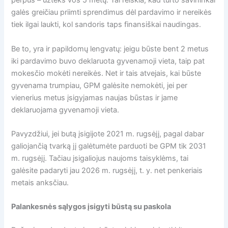
perpus – užteks vos 5 metų. Tai reiškia, kad turto savininkai
galės greičiau priimti sprendimus dėl pardavimo ir nereikės
tiek ilgai laukti, kol sandoris taps finansiškai naudingas.
Be to, yra ir papildomų lengvatų: jeigu būste bent 2 metus
iki pardavimo buvo deklaruota gyvenamoji vieta, taip pat
mokesčio mokėti nereikės. Net ir tais atvejais, kai būste
gyvenama trumpiau, GPM galėsite nemokėti, jei per
vienerius metus įsigyjamas naujas būstas ir jame
deklaruojama gyvenamoji vieta.
Pavyzdžiui, jei butą įsigijote 2021 m. rugsėjį, pagal dabar
galiojančią tvarką jį galėtumėte parduoti be GPM tik 2031
m. rugsėjį. Tačiau įsigaliojus naujoms taisyklėms, tai
galėsite padaryti jau 2026 m. rugsėjį, t. y. net penkeriais
metais anksčiau.
Palankesnės sąlygos įsigyti būstą su paskola