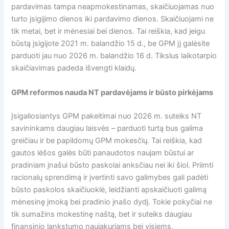
pardavimas tampa neapmokestinamas, skaičiuojamas nuo
turto įsigijimo dienos iki pardavimo dienos. Skaičiuojami ne
tik metai, bet ir mėnesiai bei dienos. Tai reiškia, kad jeigu
būstą įsigijote 2021 m. balandžio 15 d., be GPM jį galėsite
parduoti jau nuo 2026 m. balandžio 16 d. Tikslus laikotarpio
skaičiavimas padeda išvengti klaidų.
GPM reformos nauda NT pardavėjams ir būsto pirkėjams
Įsigaliosiantys GPM pakeitimai nuo 2026 m. suteiks NT
savininkams daugiau laisvės – parduoti turtą bus galima
greičiau ir be papildomų GPM mokesčių. Tai reiškia, kad
gautos lėšos galės būti panaudotos naujam būstui ar
pradiniam įnašui būsto paskolai anksčiau nei iki šiol. Priimti
racionalų sprendimą ir įvertinti savo galimybes gali padėti
būsto paskolos skaičiuoklė, leidžianti apskaičiuoti galimą
mėnesinę įmoką bei pradinio įnašo dydį. Tokie pokyčiai ne
tik sumažins mokestinę naštą, bet ir suteiks daugiau
finansinio lankstumo naujakuriams bei visiems,