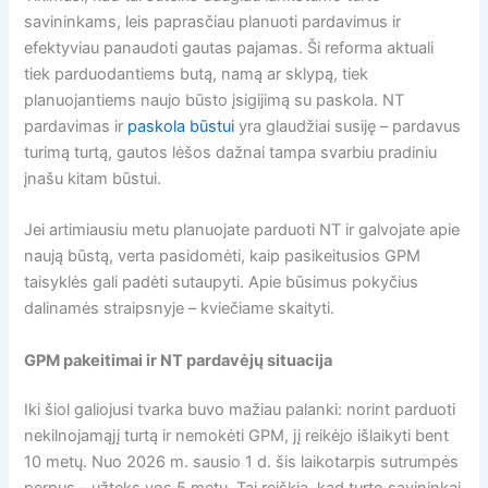
savininkams, leis paprasčiau planuoti pardavimus ir
efektyviau panaudoti gautas pajamas. Ši reforma aktuali
tiek parduodantiems butą, namą ar sklypą, tiek
planuojantiems naujo būsto įsigijimą su paskola. NT
pardavimas ir
paskola būstui
yra glaudžiai susiję – pardavus
turimą turtą, gautos lėšos dažnai tampa svarbiu pradiniu
įnašu kitam būstui.
Jei artimiausiu metu planuojate parduoti NT ir galvojate apie
naują būstą, verta pasidomėti, kaip pasikeitusios GPM
taisyklės gali padėti sutaupyti. Apie būsimus pokyčius
dalinamės straipsnyje – kviečiame skaityti.
GPM pakeitimai ir NT pardavėjų situacija
Iki šiol galiojusi tvarka buvo mažiau palanki: norint parduoti
nekilnojamąjį turtą ir nemokėti GPM, jį reikėjo išlaikyti bent
10 metų. Nuo 2026 m. sausio 1 d. šis laikotarpis sutrumpės