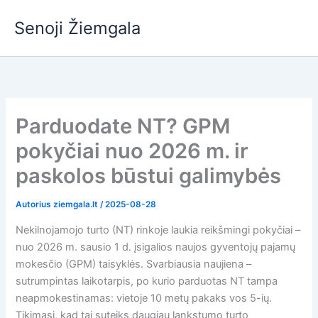
Pereiti
Senoji Žiemgala
prie
turinio
Parduodate NT? GPM
pokyčiai nuo 2026 m. ir
paskolos būstui galimybės
Autorius
ziemgala.lt
/
2025-08-28
Nekilnojamojo turto (NT) rinkoje laukia reikšmingi pokyčiai –
nuo 2026 m. sausio 1 d. įsigalios naujos gyventojų pajamų
mokesčio (GPM) taisyklės. Svarbiausia naujiena –
sutrumpintas laikotarpis, po kurio parduotas NT tampa
neapmokestinamas: vietoje 10 metų pakaks vos 5-ių.
Tikimasi, kad tai suteiks daugiau lankstumo turto