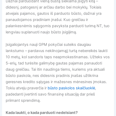
Dažnai parduodant vieną būstą siekiama įsigyti kitą –
didesnį, patogesnį ar arčiau darbo bei mokyklų. Tokiais
atvejais pajamos, gautos iš parduoto būsto, dažnai yra
panaudojamos pradiniam įnašui. Kuo greičiau ir
palankesnėmis sąlygomis pavyksta parduoti turimą NT, tuo
lengviau suplanuoti naujo būsto įsigijimą.
Įsigaliojantys nauji GPM pokyčiai suteiks daugiau
lankstumo – pardavus nekilnojamąjį turtą nebereikės laukti
10 metų, kol sandoris taps neapmokestinamas. Užteks vos
5-erių, tad turėsite galimybę gautas pajamas panaudoti
daug greičiau. Tai itin naudinga tiems, kuriems yra aktuali
būsto paskola, nes didesnis pradinis įnašas užtikrina
geresnes kredito sąlygas ir mažesnes mėnesines įmokas.
Tokiu atveju praverčia ir
būsto paskolos skaičiuoklė
,
padedanti įvertinti savo finansinę situaciją dar prieš
priimant sprendimą.
Kada laukti, o kada parduoti nedelsiant?