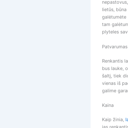
nepastovus, 
lietūs, būna
galėtumėte 
tam galėtumė
plyteles sav
Patvarumas 
Renkantis l
bus lauke, o
šaltį, tiek d
vienas iš pa
galime garan
Kaina
Kaip žinia,
l
jas renkanti