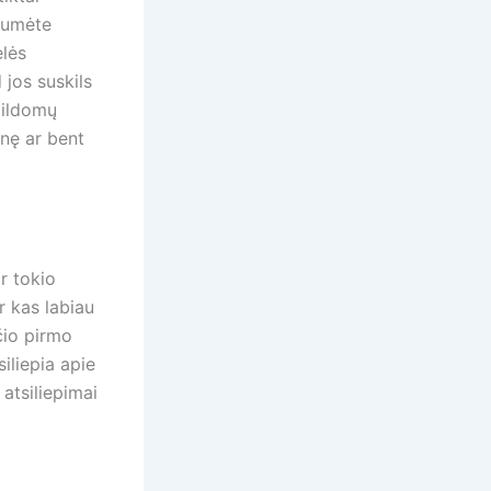
ėtumėte
elės
 jos suskils
apildomų
inę ar bent
ir tokio
r kas labiau
čio pirmo
siliepia apie
 atsiliepimai