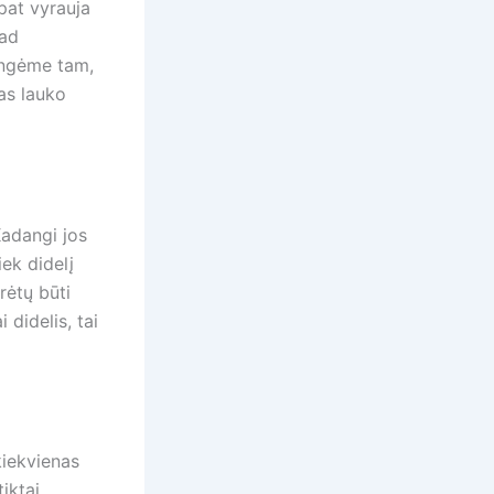
pat vyrauja
kad
engėme tam,
ias lauko
Kadangi jos
iek didelį
urėtų būti
 didelis, tai
kiekvienas
tiktai