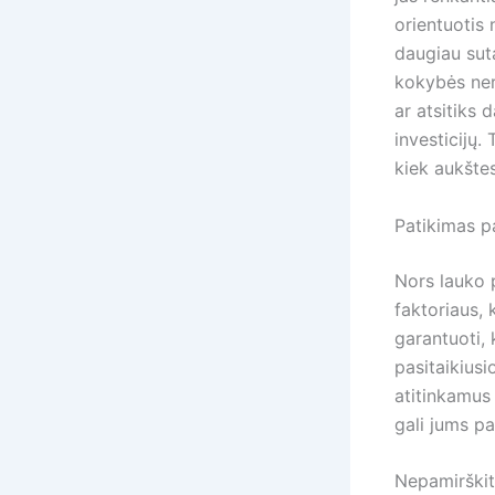
orientuotis 
daugiau suta
kokybės nere
ar atsitiks 
investicijų.
kiek aukštes
Patikimas p
Nors lauko p
faktoriaus,
garantuoti, 
pasitaikiusio
atitinkamus 
gali jums pad
Nepamirškite