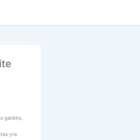
ite
 gailėtis,
atas yra