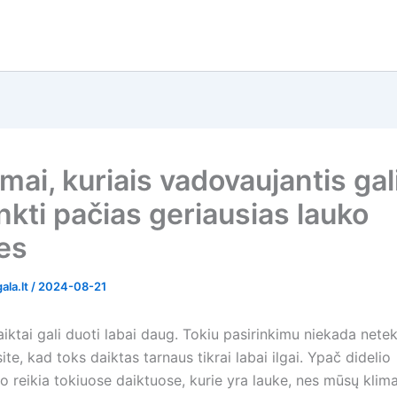
mai, kuriais vadovaujantis gal
nkti pačias geriausias lauko
les
ala.lt
/
2024-08-21
iktai gali duoti labai daug. Tokiu pasirinkimu niekada neteks
ite, kad toks daiktas tarnaus tikrai labai ilgai. Ypač didelio
 reikia tokiuose daiktuose, kurie yra lauke, nes mūsų klim