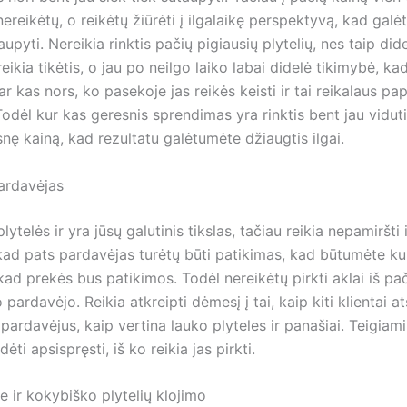
nereikėtų, o reikėtų žiūrėti į ilgalaikę perspektyvą, kad gal
upyti. Nereikia rinktis pačių pigiausių plytelių, nes taip did
ikia tikėtis, o jau po neilgo laiko labai didelė tikimybė, kad
dar kas nors, ko pasekoje jas reikės keisti ir tai reikalaus p
 Todėl kur kas geresnis sprendimas yra rinktis bent jau vidut
nę kainą, kad rezultatu galėtumėte džiaugtis ilgai.
ardavėjas
lytelės ir yra jūsų galutinis tikslas, tačiau reikia nepamiršti 
 kad pats pardavėjas turėtų būti patikimas, kad būtumėte ku
kad prekės bus patikimos. Todėl nereikėtų pirkti aklai iš pa
 pardavėjo. Reikia atkreipti dėmesį į tai, kaip kiti klientai at
pardavėjus, kaip vertina lauko plyteles ir panašiai. Teigiami
ėti apsispręsti, iš ko reikia jas pirkti.
 ir kokybiško plytelių klojimo