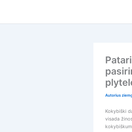
Pereiti
prie
turinio
Patari
pasiri
plyte
Autorius
ziemg
Kokybiški da
visada žinos
kokybiškumo