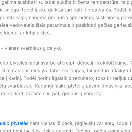
galima susidurti su labai aukšta ir žema temperatūra, taip 
 ir sniego, todėl lauke daiktai turi būti itin patvarūs. Todėl, 
priimti kaip įmanoma geriausią sprendimą, šį straipsnį par
te vadovautis šiais patarimais ir pasirinkti pačias geriaus
o kiemui ar kitai erdvei.
– vienas svarbiausių dalykų
auko plyteles labai svarbu atkreipti dėmesį į kokybiškumą. 
 klimatas pas mus yra labai skirtingas, tai jos turi atlaikyti t
idelį karštį. Todėl norint ilgalaikio rezultato, toks kriterijus t
čių svarbiausių. Kadangi lauko plytelių pasirinkimas yra labai
tuoti, kad atrasite sau patį geriausią variantą.
auko plytelės
nėra vienas iš pačių pigiausių variantų, todėl 
s nori bent jau šiek tiek sutaupyti. Tačiau į pačią kainą vien 