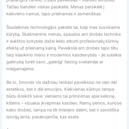
Tačiau šiandien viskas pasikeitė. Menas persikėlė į
kiekvieno namus, tapo prieinamas ir asmeniškas.
Šiuolaikinės technologijos pakeitė tai, kaip mes suvokiame
kūrybą. Skaitmeninis menas, spaudos ant drobės technika
ir aukštos kokybės dažai leido atkurti profesionalių kūrinių
efektą už prieinamą kainą. Paveikslai ant drobės tapo tiltu
tarp klasikinio meno ir modernios kasdienybės – jie suteikia
galimybę turėti savo „galeriją“ tiesiog svetainėje ar
miegamajame.
Be to, žmonės vis dažniau renkasi paveikslus ne vien dėl
estetikos, bet ir dėl emocijos. Kiekvienas kūrinys tampa
būdu išreikšti save: vieniems tai priminimas apie kelionę,
kitiems – vizualus įkvėpimas kasdien. Namų sienos, kuriose
kabo drobės, tampa ne tik interjero dalimi, bet ir savotiška
istorijų lenta, pasakojančia, kas esate.