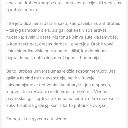
spalvinė drobės kompozicija – nuo abstrakcijos iki subtilaus
gamtos motyvo.
Interjero dizaineriai dažnai sako, kad paveikslas ant drobės
– tai lyg kambario siela. Jis gali pakeisti visos erdvės
nuotaiką: švelnių pastelinių tonų kūrinys suteikia ramybės,
o kontrastingas, drąsus darbas – energijos. Drobė ypač
tinka skandinaviškam ar japandi stiliui, kur dominuoja
paprastumas, natūralios medžiagos ir harmonija.
Be to, drobės universalumas leidžia eksperimentuoti. Jas
galima kabinti ne tik svetainėje, bet ir virtuvėje,
miegamajame ar net vonios kambaryje – jos atsparios,
lengvos ir nereikalauja sudėtingos priežiūros. Vienas
paveikslas gali tapti viso kambario centru, o keli mažesni –
sukurti subtilią galeriją, kuri iš karto pritraukia žvilgsnį.
Emocija, kuri gyvena ant sienos