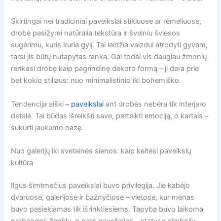
Skirtingai nei tradiciniai paveikslai stikluose ar rėmeliuose,
drobė pasižymi natūralia tekstūra ir švelniu šviesos
sugėrimu, kuris kuria gylį. Tai leidžia vaizdui atrodyti gyvam,
tarsi jis būtų nutapytas ranka. Gal todėl vis daugiau žmonių
renkasi drobę kaip pagrindinę dekoro formą – ji dera prie
bet kokio stiliaus: nuo minimalistinio iki bohemiško.
Tendencija aiški –
paveikslai
ant drobės nebėra tik interjero
detalė. Tai būdas išreikšti save, perteikti emociją, o kartais –
sukurti jaukumo oazę.
Nuo galerijų iki svetainės sienos: kaip keitėsi paveikslų
kultūra
Ilgus šimtmečius paveikslai buvo privilegija. Jie kabėjo
dvaruose, galerijose ir bažnyčiose – vietose, kur menas
buvo pasiekiamas tik išrinktiesiems. Tapyba buvo laikoma
prabangos ženklu, o pats paveikslas – statuso simboliu.