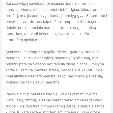
Kai pažvelgi į paveikslą, pirmiausia matai ne formas ar
spalvas. Vienus kūrinius norisi stebėti ilgiau, kitus – praeiti
pro šalį, nes jie pernelyg stiprūs, pernelyg gyvi. Būtent todėl
paveikslai ant drobės taip dažnai tampa ne tik interjero
detale, bet ir emociniu namų centru. Jie sugeria mūsų
nuotaikas, atspindi būsenas ir, svarbiausia, keičia
atmosferą aplink mus.
Spalvos turi nepaprastą galią. Šiltos – geltona, oranžinė,
raudona – suteikia energijos, skatina kūrybiškumą, tarsi
pripildo patalpą šviesos net tamsią dieną. Šaltos – mėlyna
ar žalia – ramina, mažina stresą, padeda susikaupti. Todėl
neatsitiktinai interjero meistrai sako: pasirinkęs paveikslą,
renkiesi nuotaiką savo namams.
Paveikslai taip pat kuria istoriją. Jie gali priminti mylimą
vietą, laiką, žmogų. Dažnai būtent dėl to žmonės renkasi
drobę – jos tekstūra primena rankų darbą, suteikia šilumos,
kurios trūksta šaltam, moderniam interjerui. Tokia drobė