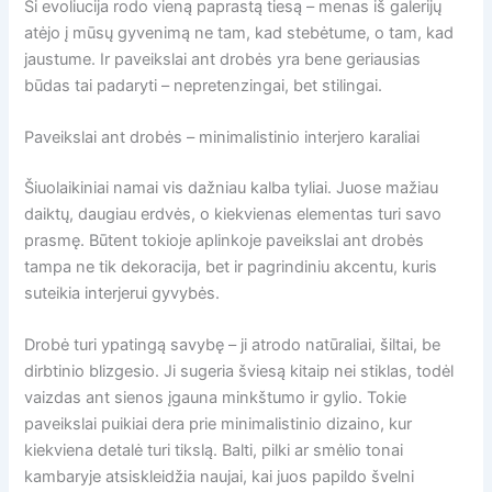
Ši evoliucija rodo vieną paprastą tiesą – menas iš galerijų
atėjo į mūsų gyvenimą ne tam, kad stebėtume, o tam, kad
jaustume. Ir paveikslai ant drobės yra bene geriausias
būdas tai padaryti – nepretenzingai, bet stilingai.
Paveikslai ant drobės – minimalistinio interjero karaliai
Šiuolaikiniai namai vis dažniau kalba tyliai. Juose mažiau
daiktų, daugiau erdvės, o kiekvienas elementas turi savo
prasmę. Būtent tokioje aplinkoje paveikslai ant drobės
tampa ne tik dekoracija, bet ir pagrindiniu akcentu, kuris
suteikia interjerui gyvybės.
Drobė turi ypatingą savybę – ji atrodo natūraliai, šiltai, be
dirbtinio blizgesio. Ji sugeria šviesą kitaip nei stiklas, todėl
vaizdas ant sienos įgauna minkštumo ir gylio. Tokie
paveikslai puikiai dera prie minimalistinio dizaino, kur
kiekviena detalė turi tikslą. Balti, pilki ar smėlio tonai
kambaryje atsiskleidžia naujai, kai juos papildo švelni