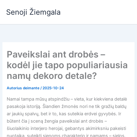
Pereiti
Senoji Žiemgala
prie
turinio
Paveikslai ant drobės –
kodėl jie tapo populiariausia
namų dekoro detale?
Autorius
deimante
/
2025-10-24
Namai tampa mūsų atspindžiu – vieta, kur kiekviena detalė
pasakoja istoriją. Šiandien žmonės nori ne tik gražių baldų
ar jaukių spalvų, bet ir to, kas suteikia erdvei gyvybės. Ir
būtent čia į sceną žengia paveikslai ant drobės –
šiuolaikinio interjero herojai, gebantys akimirksniu pakeisti
nuotaiką, suteikti sienoms charakterio ir namams – sielos.