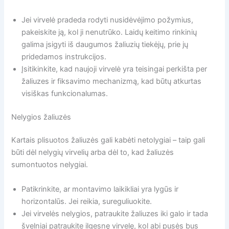
Jei virvelė pradeda rodyti nusidėvėjimo požymius,
pakeiskite ją, kol ji nenutrūko. Laidų keitimo rinkinių
galima įsigyti iš daugumos žaliuzių tiekėjų, prie jų
pridedamos instrukcijos.
Įsitikinkite, kad naujoji virvelė yra teisingai perkišta per
žaliuzes ir fiksavimo mechanizmą, kad būtų atkurtas
visiškas funkcionalumas.
Nelygios žaliuzės
Kartais plisuotos žaliuzės gali kabėti netolygiai – taip gali
būti dėl nelygių virvelių arba dėl to, kad žaliuzės
sumontuotos nelygiai.
Patikrinkite, ar montavimo laikikliai yra lygūs ir
horizontalūs. Jei reikia, sureguliuokite.
Jei virvelės nelygios, patraukite žaliuzes iki galo ir tada
švelniai patraukite ilgesnę virvelę, kol abi pusės bus