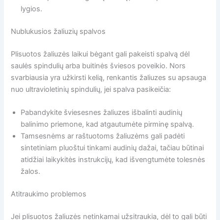
lygios.
Nublukusios žaliuzių spalvos
Plisuotos žaliuzės laikui bėgant gali pakeisti spalvą dėl
saulės spindulių arba buitinės šviesos poveikio. Nors
svarbiausia yra užkirsti kelią, renkantis žaliuzes su apsauga
nuo ultravioletinių spindulių, jei spalva pasikeičia:
Pabandykite šviesesnes žaliuzes išbalinti audinių
balinimo priemone, kad atgautumėte pirminę spalvą.
Tamsesnėms ar raštuotoms žaliuzėms gali padėti
sintetiniam pluoštui tinkami audinių dažai, tačiau būtinai
atidžiai laikykitės instrukcijų, kad išvengtumėte tolesnės
žalos.
Atitraukimo problemos
Jei plisuotos žaliuzės netinkamai užsitraukia, dėl to gali būti