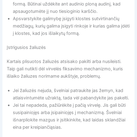
formą. Būtinai uždėkite ant audinio ploną audinį, kad
apsaugotumėte jį nuo tiesioginio karščio.
Apsvarstykite galimybę įsigyti klostes sutvirtinančių
medžiagų, kurių galima įsigyti rinkoje ir kurias galima įdėti
į klostes, kad jos išlaikytų formą.
Įstrigusios žaliuzės
Kartais plisuotos žaliuzės atsisako pakilti arba nusileisti.
Taip gali nutikti dėl virvelės fiksavimo mechanizmo, kuris
išlaiko žaliuzes norimame aukštyje, problemų.
Jei žaliuzės nejuda, švelniai patraukite jas žemyn, kad
atlaisvintumėte užraktą, tada vėl pabandykite jas pakelti.
Jei tai nepadeda, pažiūrėkite į pačią virvelę. Jis gali būti
susipainiojęs arba įsipainiojęs į mechanizmą. Švelniai
išnarpliokite mazgus ir įsitikinkite, kad laidas sklandžiai
eina per kreipiančiąsias.