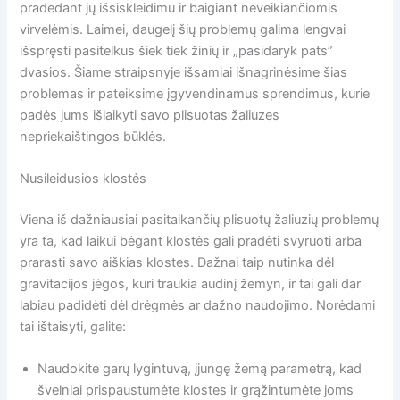
pradedant jų išsiskleidimu ir baigiant neveikiančiomis
virvelėmis. Laimei, daugelį šių problemų galima lengvai
išspręsti pasitelkus šiek tiek žinių ir „pasidaryk pats”
dvasios. Šiame straipsnyje išsamiai išnagrinėsime šias
problemas ir pateiksime įgyvendinamus sprendimus, kurie
padės jums išlaikyti savo plisuotas žaliuzes
nepriekaištingos būklės.
Nusileidusios klostės
Viena iš dažniausiai pasitaikančių plisuotų žaliuzių problemų
yra ta, kad laikui bėgant klostės gali pradėti svyruoti arba
prarasti savo aiškias klostes. Dažnai taip nutinka dėl
gravitacijos jėgos, kuri traukia audinį žemyn, ir tai gali dar
labiau padidėti dėl drėgmės ar dažno naudojimo. Norėdami
tai ištaisyti, galite:
Naudokite garų lygintuvą, įjungę žemą parametrą, kad
švelniai prispaustumėte klostes ir grąžintumėte joms