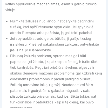
kaltas spyruoklinis mechanizmas, esantis galinio turėklo
viduje.
Nuimkite žaliuzes nuo lango ir atidarykite pagrindinį
turėklą, kad apžiūrėtumėte spyruoklę. Jei spyruoklė
atrodo ištempta arba pažeista, ją gali tekti pakeisti.
Jei spyruoklė atrodo geros būklės, ji galėjo tiesiog
išsiskleisti. Prieš vėl pakabindami žaliuzes, pritvirtinkite
jas iš naujo ir išbandykite.
Plisuotų žaliuzių problemų sprendimas gali būti
paprastas, jei žinote, į ką atkreipti dėmesį, ir turite šiek
tiek kantrybės. Reguliari priežiūra, švelnus elgesys ir
skubus dėmesys mažoms problemoms gali užkirsti kelią
didesnėms problemoms ir padėti prailginti plisuotų
žaliuzių tarnavimo laiką ir grožį. Naudodamiesi šiais
patarimais ir gudrybėmis galėsite mėgautis visais
plisuotų žaliuzių privalumais, kad jos išliktų tokios pat
funkcionalios ir patrauklios kaip ir tą dieną, kai buvo
sumontuotos.