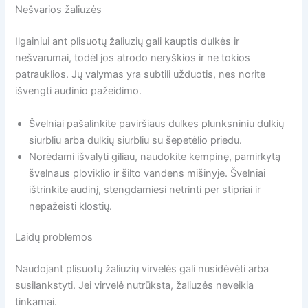
Nešvarios žaliuzės
Ilgainiui ant plisuotų žaliuzių gali kauptis dulkės ir
nešvarumai, todėl jos atrodo neryškios ir ne tokios
patrauklios. Jų valymas yra subtili užduotis, nes norite
išvengti audinio pažeidimo.
Švelniai pašalinkite paviršiaus dulkes plunksniniu dulkių
siurbliu arba dulkių siurbliu su šepetėlio priedu.
Norėdami išvalyti giliau, naudokite kempinę, pamirkytą
švelnaus ploviklio ir šilto vandens mišinyje. Švelniai
ištrinkite audinį, stengdamiesi netrinti per stipriai ir
nepažeisti klostių.
Laidų problemos
Naudojant plisuotų žaliuzių virvelės gali nusidėvėti arba
susilankstyti. Jei virvelė nutrūksta, žaliuzės neveikia
tinkamai.