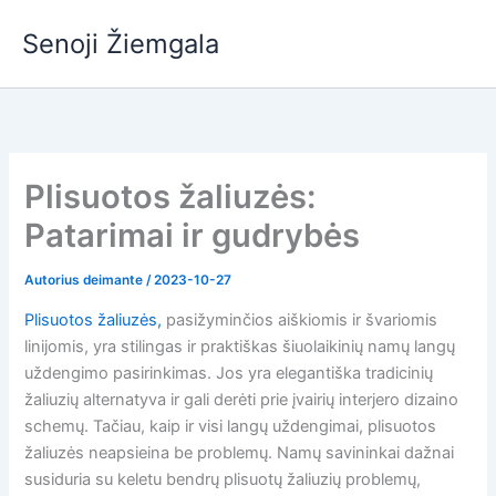
Pereiti
Senoji Žiemgala
prie
turinio
Plisuotos žaliuzės:
Patarimai ir gudrybės
Autorius
deimante
/
2023-10-27
Plisuotos žaliuzės,
pasižyminčios aiškiomis ir švariomis
linijomis, yra stilingas ir praktiškas šiuolaikinių namų langų
uždengimo pasirinkimas. Jos yra elegantiška tradicinių
žaliuzių alternatyva ir gali derėti prie įvairių interjero dizaino
schemų. Tačiau, kaip ir visi langų uždengimai, plisuotos
žaliuzės neapsieina be problemų. Namų savininkai dažnai
susiduria su keletu bendrų plisuotų žaliuzių problemų,