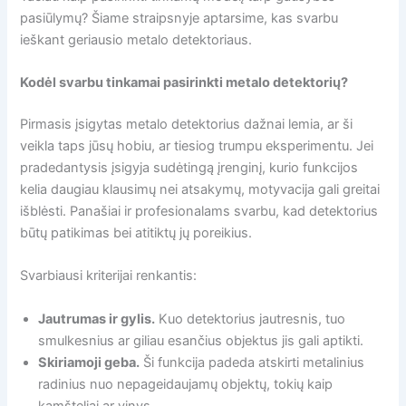
pasiūlymų? Šiame straipsnyje aptarsime, kas svarbu
ieškant geriausio metalo detektoriaus.
Kodėl svarbu tinkamai pasirinkti metalo detektorių?
Pirmasis įsigytas metalo detektorius dažnai lemia, ar ši
veikla taps jūsų hobiu, ar tiesiog trumpu eksperimentu. Jei
pradedantysis įsigyja sudėtingą įrenginį, kurio funkcijos
kelia daugiau klausimų nei atsakymų, motyvacija gali greitai
išblėsti. Panašiai ir profesionalams svarbu, kad detektorius
būtų patikimas bei atitiktų jų poreikius.
Svarbiausi kriterijai renkantis:
Jautrumas ir gylis.
Kuo detektorius jautresnis, tuo
smulkesnius ar giliau esančius objektus jis gali aptikti.
Skiriamoji geba.
Ši funkcija padeda atskirti metalinius
radinius nuo nepageidaujamų objektų, tokių kaip
kamšteliai ar vinys.