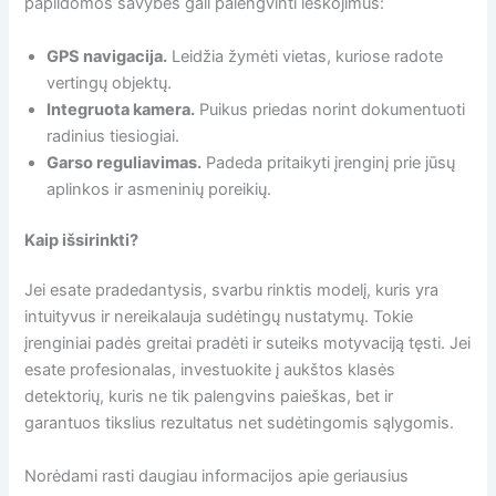
papildomos savybės gali palengvinti ieškojimus:
GPS navigacija.
Leidžia žymėti vietas, kuriose radote
vertingų objektų.
Integruota kamera.
Puikus priedas norint dokumentuoti
radinius tiesiogiai.
Garso reguliavimas.
Padeda pritaikyti įrenginį prie jūsų
aplinkos ir asmeninių poreikių.
Kaip išsirinkti?
Jei esate pradedantysis, svarbu rinktis modelį, kuris yra
intuityvus ir nereikalauja sudėtingų nustatymų. Tokie
įrenginiai padės greitai pradėti ir suteiks motyvaciją tęsti. Jei
esate profesionalas, investuokite į aukštos klasės
detektorių, kuris ne tik palengvins paieškas, bet ir
garantuos tikslius rezultatus net sudėtingomis sąlygomis.
Norėdami rasti daugiau informacijos apie geriausius