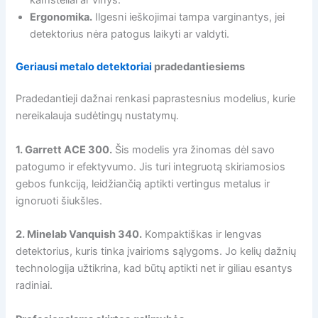
Ergonomika.
Ilgesni ieškojimai tampa varginantys, jei
detektorius nėra patogus laikyti ar valdyti.
Geriausi metalo detektoriai
pradedantiesiems
Pradedantieji dažnai renkasi paprastesnius modelius, kurie
nereikalauja sudėtingų nustatymų.
1. Garrett ACE 300.
Šis modelis yra žinomas dėl savo
patogumo ir efektyvumo. Jis turi integruotą skiriamosios
gebos funkciją, leidžiančią aptikti vertingus metalus ir
ignoruoti šiukšles.
2. Minelab Vanquish 340.
Kompaktiškas ir lengvas
detektorius, kuris tinka įvairioms sąlygoms. Jo kelių dažnių
technologija užtikrina, kad būtų aptikti net ir giliau esantys
radiniai.