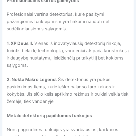
Profesionalams skirtos galimybės
Profesionalai vertina detektorius, kurie pasižymi
pažangiomis funkcijomis ir yra tinkami naudoti net
sudėtingiausiomis sąlygomis.
1. XP Deus II.
Vienas iš inovatyviausių detektorių rinkoje,
turintis belaidę technologiją, vandeniui atsparią konstrukciją
ir daugybę nustatymų, leidžiančių pritaikyti jį bet kokioms
sąlygoms.
2. Nokta Makro Legend.
Šis detektorius yra puikus
pasirinkimas tiems, kurie ieško balanso tarp kainos ir
kokybės. Jis siūlo kelis aptikimo režimus ir puikiai veikia tiek
žemėje, tiek vandenyje.
Metalo detektorių papildomos funkcijos
Nors pagrindinės funkcijos yra svarbiausios, kai kurios