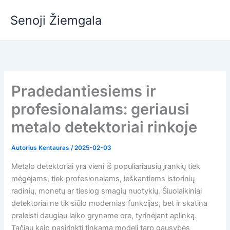
Pereiti
Senoji Žiemgala
prie
turinio
Pradedantiesiems ir
profesionalams: geriausi
metalo detektoriai rinkoje
Autorius
Kentauras
/
2025-02-03
Metalo detektoriai yra vieni iš populiariausių įrankių tiek
mėgėjams, tiek profesionalams, ieškantiems istorinių
radinių, monetų ar tiesiog smagių nuotykių. Šiuolaikiniai
detektoriai ne tik siūlo modernias funkcijas, bet ir skatina
praleisti daugiau laiko gryname ore, tyrinėjant aplinką.
Tačiau kaip pasirinkti tinkamą modelį tarp gausybės