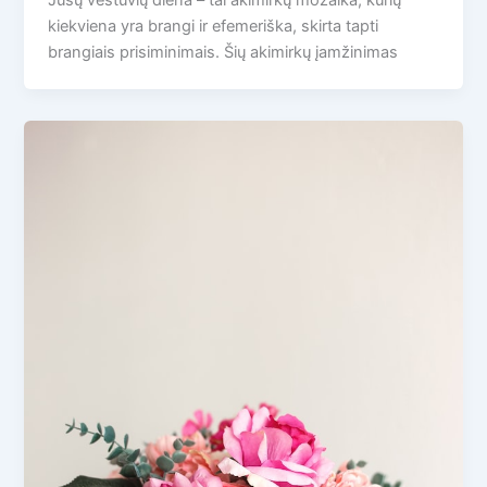
kiekviena yra brangi ir efemeriška, skirta tapti
brangiais prisiminimais. Šių akimirkų įamžinimas