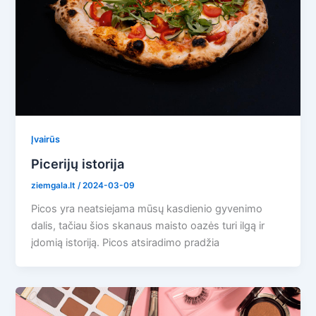
Įvairūs
Picerijų istorija
ziemgala.lt
/
2024-03-09
Picos yra neatsiejama mūsų kasdienio gyvenimo
dalis, tačiau šios skanaus maisto oazės turi ilgą ir
įdomią istoriją. Picos atsiradimo pradžia