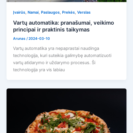
,
,
,
,
Įvairūs
Namai
Paslaugos
Prekės
Verslas
Vartų automatika: pranašumai, veikimo
principai ir praktinis taikymas
Arunas
/
2024-03-10
Vartų automatika yra nepaprastai naudinga
technologija, kuri suteikia galimybę automatizuoti
vartų atidarymo ir uždarymo procesus. Ši
technologija yra vis labiau