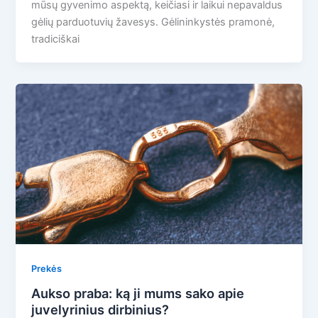
mūsų gyvenimo aspektą, keičiasi ir laikui nepavaldus
gėlių parduotuvių žavesys. Gėlininkystės pramonė,
tradiciškai
Prekės
Aukso praba: ką ji mums sako apie
juvelyrinius dirbinius?