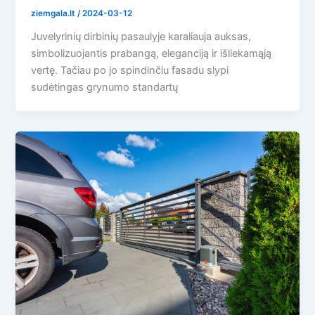
ziemgala.lt
/
2024-03-12
Juvelyrinių dirbinių pasaulyje karaliauja auksas,
simbolizuojantis prabangą, eleganciją ir išliekamąją
vertę. Tačiau po jo spindinčiu fasadu slypi
sudėtingas grynumo standartų