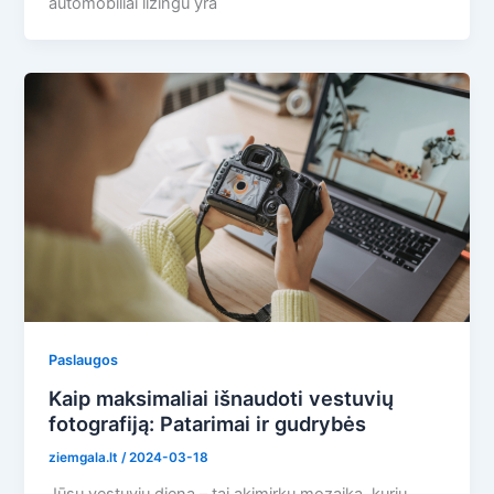
automobiliai lizingu yra
Paslaugos
Kaip maksimaliai išnaudoti vestuvių
fotografiją: Patarimai ir gudrybės
ziemgala.lt
/
2024-03-18
Jūsų vestuvių diena – tai akimirkų mozaika, kurių