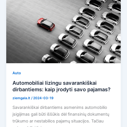
Auto
Automobiliai lizingu savarankiškai
dirbantiems: kaip įrodyti savo pajamas?
ziemgala.lt
/
2024-03-19
Savarankiškai dirbantiems asmenims automobilio
įsigijimas gali būti iššūkis dėl finansinių dokumentų
trūkumo ar nestabilios pajamų situacijos. Tačiau