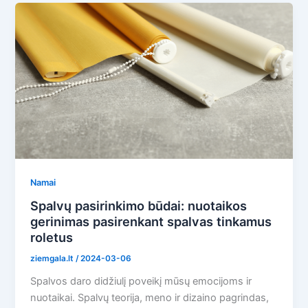
Namai
Spalvų pasirinkimo būdai: nuotaikos
gerinimas pasirenkant spalvas tinkamus
roletus
ziemgala.lt
/
2024-03-06
Spalvos daro didžiulį poveikį mūsų emocijoms ir
nuotaikai. Spalvų teorija, meno ir dizaino pagrindas,