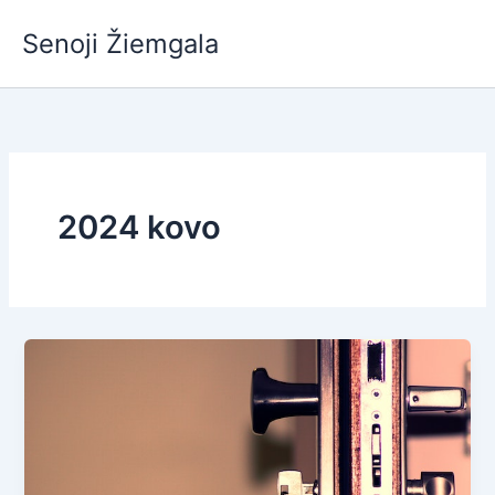
Pereiti
Senoji Žiemgala
prie
turinio
2024 kovo