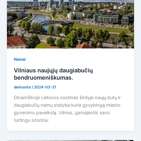
Namai
Vilniaus naujųjų daugiabučių
bendruomeniškumas.
deimante
/
2024-03-21
Dinamiškoje Lietuvos sostinės širdyje naujų butų ir
daugiabučių namų statyba kuria gyvybingą miesto
gyvenimo paveikslą. Vilnius, garsėjantis savo
turtingu istoriniu