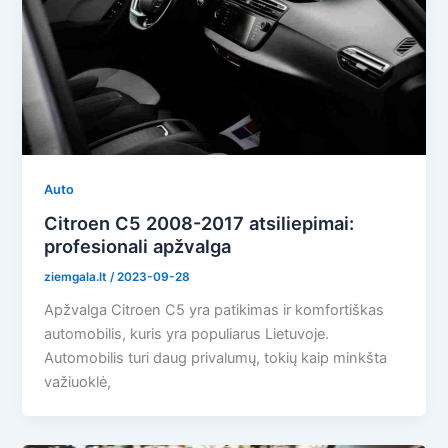
Auto
Citroen C5 2008-2017 atsiliepimai:
profesionali apžvalga
ziemgala.lt
/
2023-09-28
Apžvalga Citroen C5 yra patikimas ir komfortiškas
automobilis, kuris yra populiarus Lietuvoje.
Automobilis turi daug privalumų, tokių kaip minkšta
važiuoklė,