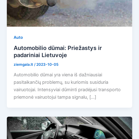
Auto
Automobilio dūmai: Priežastys ir
padariniai Lietuvoje
ziemgala.lt
/
2023-10-05
Automobilio dūmai yra viena iš dažniausiai
pasitaikančių problemų, su kuriomis susiduria
vairuotojai. Intensyviai dūminti pradėjusi transporto
priemonė vairuotojui tampa signalu, […]