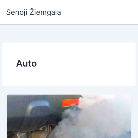
Pereiti
Senoji Žiemgala
prie
turinio
Auto