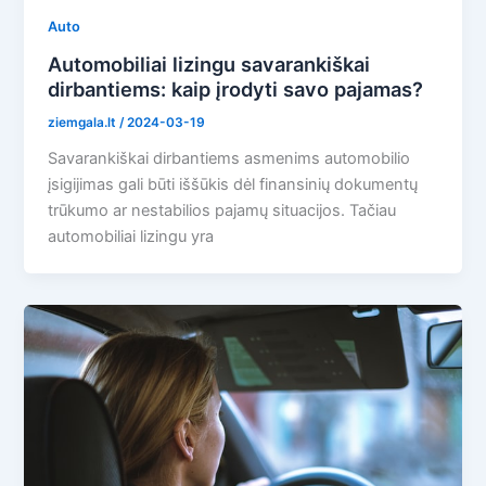
Auto
Automobiliai lizingu savarankiškai
dirbantiems: kaip įrodyti savo pajamas?
ziemgala.lt
/
2024-03-19
Savarankiškai dirbantiems asmenims automobilio
įsigijimas gali būti iššūkis dėl finansinių dokumentų
trūkumo ar nestabilios pajamų situacijos. Tačiau
automobiliai lizingu yra