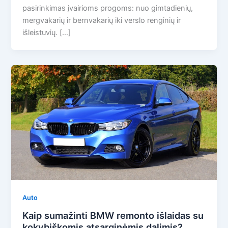
pasirinkimas įvairioms progoms: nuo gimtadienių,
mergvakarių ir bernvakarių iki verslo renginių ir
išleistuvių. […]
Auto
Kaip sumažinti BMW remonto išlaidas su
kokybiškomis atsarginėmis dalimis?