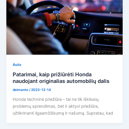
Auto
Patarimai, kaip prižiūrėti Honda
naudojant originalias automobilių dalis
deimante
/
2023-12-14
Honda techninė priežiūra – tai ne tik iškilusių
problemų sprendimas, bet ir aktyvi priežiūra,
užtikrinanti ilgaamžiškumą ir našumą. Supratau, kad