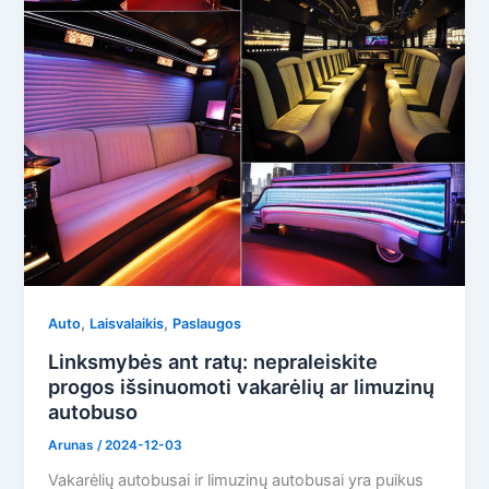
,
,
Auto
Laisvalaikis
Paslaugos
Linksmybės ant ratų: nepraleiskite
progos išsinuomoti vakarėlių ar limuzinų
autobuso
Arunas
/
2024-12-03
Vakarėlių autobusai ir limuzinų autobusai yra puikus