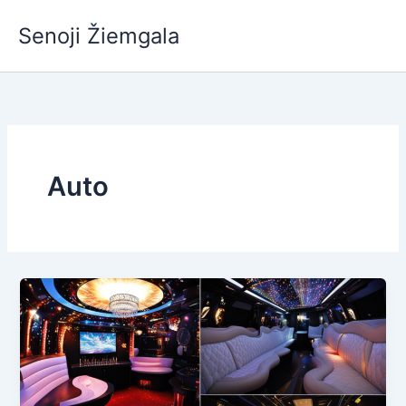
Pereiti
Senoji Žiemgala
prie
turinio
Auto