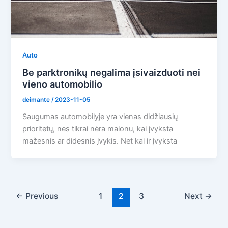
Auto
Be parktronikų negalima įsivaizduoti nei
vieno automobilio
deimante
/
2023-11-05
Saugumas automobilyje yra vienas didžiausių
prioritetų, nes tikrai nėra malonu, kai įvyksta
mažesnis ar didesnis įvykis. Net kai ir įvyksta
←
Previous
1
2
3
Next
→