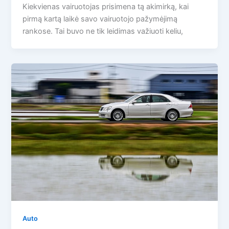
Kiekvienas vairuotojas prisimena tą akimirką, kai
pirmą kartą laikė savo vairuotojo pažymėjimą
rankose. Tai buvo ne tik leidimas važiuoti keliu,
Auto