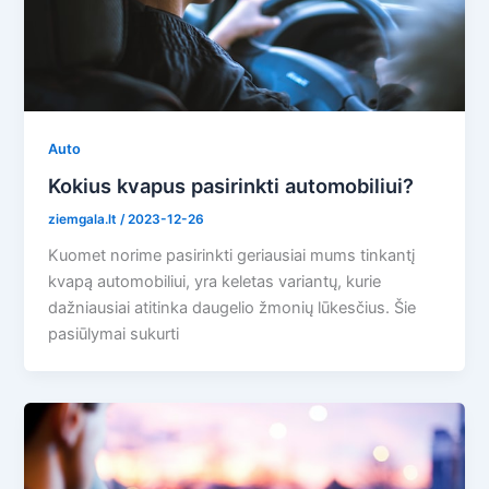
Auto
Kokius kvapus pasirinkti automobiliui?
ziemgala.lt
/
2023-12-26
Kuomet norime pasirinkti geriausiai mums tinkantį
kvapą automobiliui, yra keletas variantų, kurie
dažniausiai atitinka daugelio žmonių lūkesčius. Šie
pasiūlymai sukurti