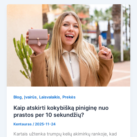
,
,
,
Blog
Įvairūs
Laisvalaikis
Prekės
Kaip atskirti kokybišką piniginę nuo
prastos per 10 sekundžių?
Kentauras
/
2025-11-24
Kartais užtenka trumpų kelių akimirkų rankoje, kad