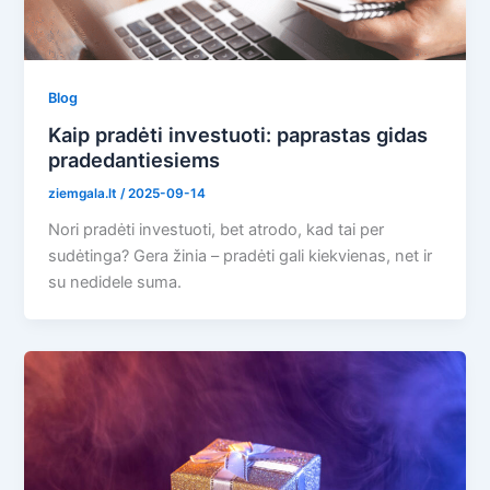
Blog
Kaip pradėti investuoti: paprastas gidas
pradedantiesiems
ziemgala.lt
/
2025-09-14
Nori pradėti investuoti, bet atrodo, kad tai per
sudėtinga? Gera žinia – pradėti gali kiekvienas, net ir
su nedidele suma.