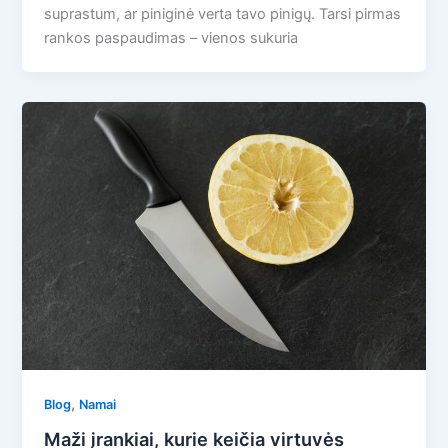
suprastum, ar piniginė verta tavo pinigų. Tarsi pirmas
rankos paspaudimas – vienos sukuria
,
Blog
Namai
Maži įrankiai, kurie keičia virtuvės