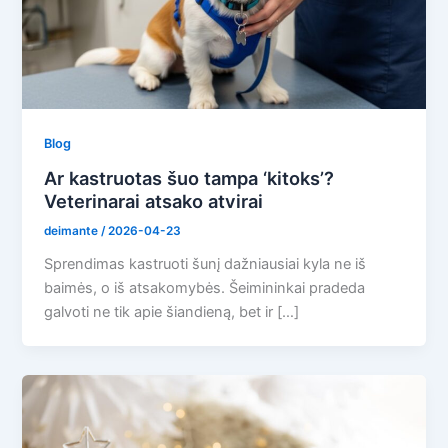
Blog
Ar kastruotas šuo tampa ‘kitoks’?
Veterinarai atsako atvirai
deimante
/
2026-04-23
Sprendimas kastruoti šunį dažniausiai kyla ne iš
baimės, o iš atsakomybės. Šeimininkai pradeda
galvoti ne tik apie šiandieną, bet ir […]