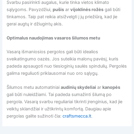
Svarbu pasirinkti augalus, kurie tinka vietos klimato
sąlygoms. Pavyzdžiui,
pušis
ar
vijoklinės rožės
gali būti
tinkamos. Taip pat reikia atsižvelgti į jų priežiūrą, kad jie
gerai augtų ir džiugintų akis.
Optimalus naudojimas vasaros šilumos metu
Vasarą išmaniosios pergolos gali būti idealios
sveikatingumo oazės. Jos suteikia malonų pavėsį, kuris
padeda apsaugoti nuo tiesioginių saulės spindulių. Pergolės
galima reguliuoti priklausomai nuo oro sąlygų.
Šilumos metu automatiniai
audinių skydeliai
ar
kanopės
gali būti nuleidžiami. Tai padeda sumažinti šilumą po
pergola. Vasarą svarbu reguliariai tikrinti įrenginius, kad jie
veiktų sklandžiai ir užtikrintų komfortą. Daugiau apie
pergolas galite sužinoti čia:
craftsmecca.lt
.