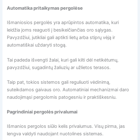
Automatika pritaikymas pergolėse
Išmaniosios pergolės yra aprūpintos automatika, kuri
leidžia joms reaguoti į besikeičiančias oro sąlygas.
Pavyzdžiui, jutikliai gali aptikti lietų arba stiprų vėją ir
automatiškai uždaryti stogą.
Tai padeda išvengti žalai, kuri gali kilti dėl netikėtumų,
pavyzdžiui, sugadintų žaliuzių ar užlietos terasos.
Taip pat, tokios sistemos gali reguliuoti vėdinimą,
suteikdamos gaivaus oro. Automatiniai mechanizmai daro
naudojimąsi pergolomis patogesniu ir praktiškesniu.
Pagrindiniai pergolės privalumai
Išmanios pergolos siūlo kelis privalumus. Visų pirma, jas
lengva valdyti naudojant nuotolines sistemas.