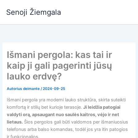
Pereiti
Senoji Žiemgala
prie
turinio
Išmani pergola: kas tai ir
kaip ji gali pagerinti jūsų
lauko erdvę?
Autorius
deimante
/
2024-09-25
Išmani pergola yra moderni lauko struktūra, skirta suteikti
komfortą ir stilių bet kurioje terasoje.
Ji leidžia patogiai
valdyti orą, apsaugant nuo saulės kaitros, vėjo ir net
lietaus.
Šios pergolos gali būti valdomos per išmaniuosius
telefonus arba balso komandas, todėl jos yra itin patogios
ir funkcionalios.