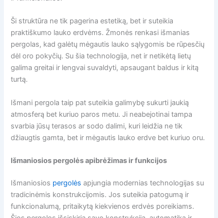
Ši struktūra ne tik pagerina estetiką, bet ir suteikia
praktiškumo lauko erdvėms. Žmonės renkasi išmanias
pergolas, kad galėtų mėgautis lauko sąlygomis be rūpesčių
dėl oro pokyčių. Su šia technologija, net ir netikėtą lietų
galima greitai ir lengvai suvaldyti, apsaugant baldus ir kitą
turtą.
Išmani pergola taip pat suteikia galimybę sukurti jaukią
atmosferą bet kuriuo paros metu. Ji neabejotinai tampa
svarbia jūsų terasos ar sodo dalimi, kuri leidžia ne tik
džiaugtis gamta, bet ir mėgautis lauko erdve bet kuriuo oru.
Išmaniosios pergolės apibrėžimas ir funkcijos
Išmaniosios
pergolės
apjungia modernias technologijas su
tradicinėmis konstrukcijomis. Jos suteikia patogumą ir
funkcionalumą, pritaikytą kiekvienos erdvės poreikiams.
Šios pergolos išsiskiria savo konstrukcija, automatika ir