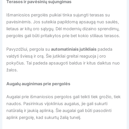
Terasos ir pavėsinių sujungimas
Išmaniosios pergolės puikiai tinka sujungti terasas su
pavėsinėmis. Jos suteikia papildomą apsaugą nuo saulės,
lietaus ar kitų oro sąlygų. Dėl modernių dizaino sprendimų,
pergolės gali būti pritaikytos prie bet kokio stiliaus terasos.
Pavyzdžiui, pergola su
automatiniais jutikliais
padeda
valdyti šviesą ir orą. Šie jutikliai greitai reaguoja į oro
pokyčius. Tai padeda apsaugoti baldus ir kitus daiktus nuo
žalos.
Augalų auginimas prie pergolės
Augalai prie išmaniosios pergolos gali teikti tiek grožio, tiek
naudos. Pasirinkus vijoklinius augalus, jie gali sukurti
natūralią ir jaukią aplinką. Šie augalai gali būti pasodinti
aplink pergolę, kad sukurtų žalią tunelį.