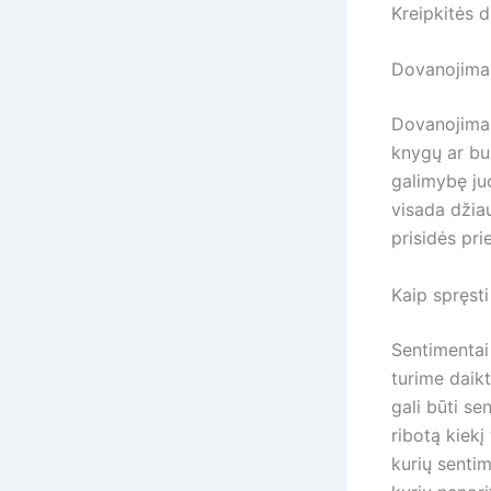
Kreipkitės 
Dovanojimas
Dovanojimas 
knygų ar bui
galimybę ju
visada džiau
prisidės pri
Kaip spręsti
Sentimentai
turime daikt
gali būti s
ribotą kiekį 
kurių sentim