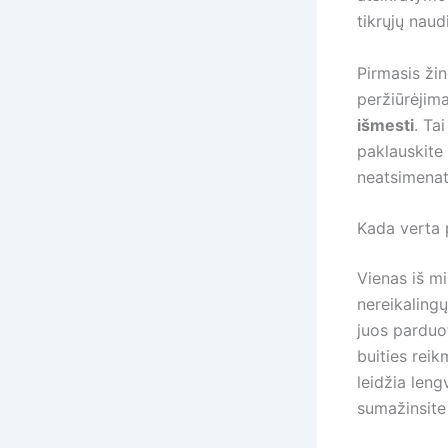
tikrųjų naudi
Pirmasis ži
peržiūrėjima
išmesti
. Ta
paklauskite 
neatsimenate
Kada verta 
Vienas iš mi
nereikalingų
juos parduot
buities rei
leidžia leng
sumažinsite