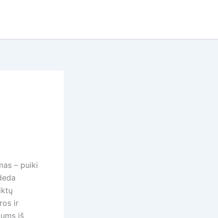
mas – puiki
adeda
iktų
ros ir
jums iš