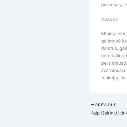
procesas, le
Išvados
Minimalistin
galimybė ku
daiktus, gal
nereikalingu
persikraust
svarbiausia.
funkciją jū
PREVIOUS