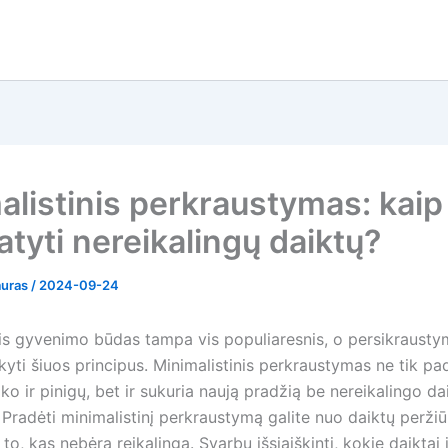
alistinis perkraustymas: kaip
atyti nereikalingų daiktų?
auras
/
2024-09-24
nis gyvenimo būdas tampa vis populiaresnis, o persikrausty
kyti šiuos principus. Minimalistinis perkraustymas ne tik p
iko ir pinigų, bet ir sukuria naują pradžią be nereikalingo da
 Pradėti minimalistinį perkraustymą galite nuo daiktų peržiū
to, kas nebėra reikalinga. Svarbu išsiaiškinti, kokie daiktai 