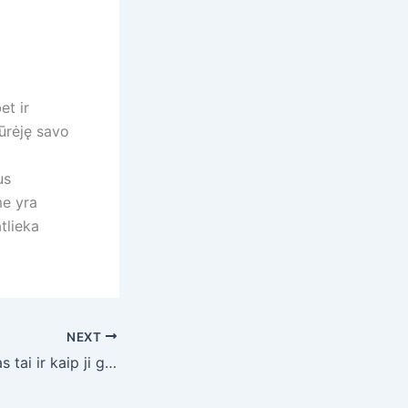
et ir
iūrėję savo
us
me yra
tlieka
NEXT
Išmani pergola: kas tai ir kaip ji gali pagerinti jūsų lauko erdvę?