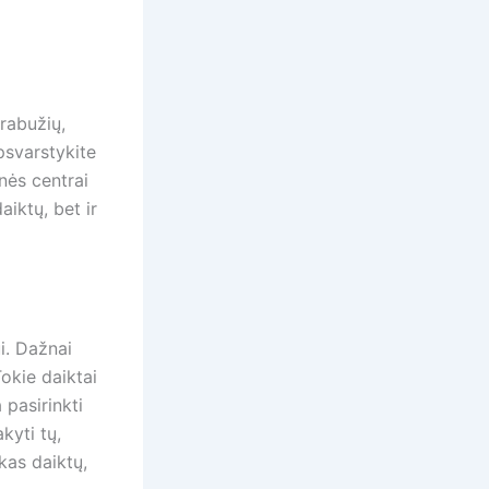
drabužių,
apsvarstykite
nės centrai
iktų, bet ir
i. Dažnai
Tokie daiktai
 pasirinkti
kyti tų,
kas daiktų,