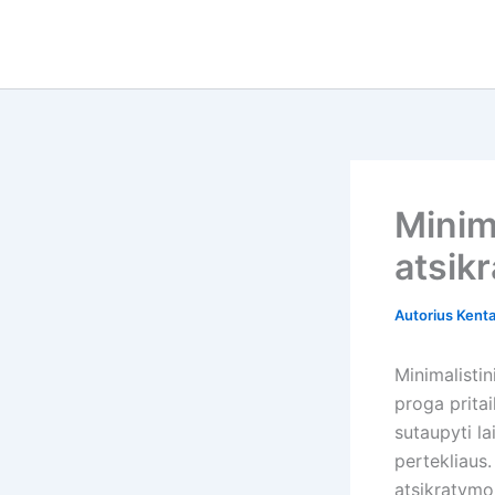
Pereiti
prie
turinio
Minim
atsikr
Autorius
Kent
Minimalisti
proga pritai
sutaupyti la
pertekliaus.
atsikratymo 