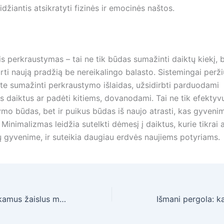
idžiantis atsikratyti fizinės ir emocinės naštos.
is perkraustymas – tai ne tik būdas sumažinti daiktų kiekį, b
rti naują pradžią be nereikalingo balasto. Sistemingai perž
ite sumažinti perkraustymo išlaidas, užsidirbti parduodami
s daiktus ar padėti kitiems, dovanodami. Tai ne tik efektyv
ymo būdas, bet ir puikus būdas iš naujo atrasti, kas gyveni
 Minimalizmas leidžia sutelkti dėmesį į daiktus, kurie tikrai a
sų gyvenime, ir suteikia daugiau erdvės naujiems potyriams.
Kaip išsirinkti tinkamus žaislus mergaitėms: vadovas tėvams