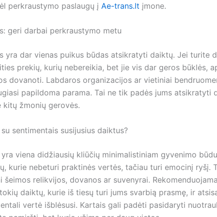
dėl perkraustymo paslaugų į
Ae-trans.lt
įmone.
: geri darbai perkraustymo metu
yra dar vienas puikus būdas atsikratyti daiktų. Jei turite 
ties prekių, kurių nebereikia, bet jie vis dar geros būklės, 
os dovanoti. Labdaros organizacijos ar vietiniai bendruome
giasi papildoma parama. Tai ne tik padės jums atsikratyti da
e kitų žmonių gerovės.
 su sentimentais susijusius daiktus?
 yra viena didžiausių kliūčių minimalistiniam gyvenimo būdu
ų, kurie nebeturi praktinės vertės, tačiau turi emocinį ryšį. 
eni šeimos relikvijos, dovanos ar suvenyrai. Rekomenduojama
tokių daiktų, kurie iš tiesų turi jums svarbią prasmę, ir atsisa
entali vertė išblėsusi. Kartais gali padėti pasidaryti nuotrau