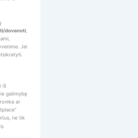
ų
ti/dovanoti
,
dami,
yvenime. Jei
tsikratyti.
 iš
pie galimybę
tronika ar
tplace“
tus, ne tik
ų.