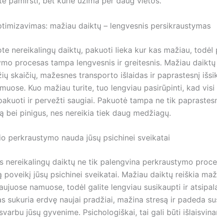
te pamiršti, bet kurie užima per daug vietos.
timizavimas: mažiau daiktų – lengvesnis persikraustymas
ote nereikalingų daiktų, pakuoti lieka kur kas mažiau, todėl
ymo procesas tampa lengvesnis ir greitesnis. Mažiau daiktų 
ių skaičių, mažesnes transporto išlaidas ir paprastesnį išs
uose. Kuo mažiau turite, tuo lengviau pasirūpinti, kad visi
akuoti ir pervežti saugiai. Pakuotė tampa ne tik paprastesn
ą bei pinigus, nes nereikia tiek daug medžiagų.
nio perkraustymo nauda jūsų psichinei sveikatai
s nereikalingų daiktų ne tik palengvina perkraustymo proces
ą poveikį jūsų psichinei sveikatai. Mažiau daiktų reiškia maž
ujuose namuose, todėl galite lengviau susikaupti ir atsipala
 sukuria erdvę naujai pradžiai, mažina stresą ir padeda susit
 svarbu jūsų gyvenime. Psichologiškai, tai gali būti išlaisvina