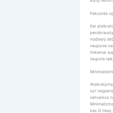
kurių nenori
Pakuotės op
Kai atsikrat
persikraust
mažesnį dėž
naujuose nam
tinkamai sup
taupote laik
Minimalisti
Atsikratyma
turi teigiam
netvarkos na
Minimalizmas
kas iš tiesų