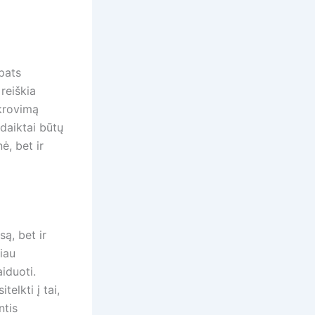
 pats
reiškia
ikrovimą
 daiktai būtų
ė, bet ir
ą, bet ir
iau
iduoti.
elkti į tai,
ntis