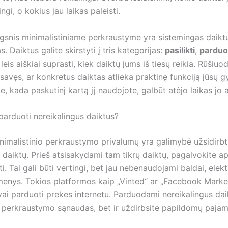
ngi, o kokius jau laikas paleisti.
ngsnis minimalistiniame perkraustyme yra sistemingas daikt
s. Daiktus galite skirstyti į tris kategorijas:
pasilikti
,
parduo
i leis aiškiai suprasti, kiek daiktų jums iš tiesų reikia. Rūšiuo
savęs, ar konkretus daiktas atlieka praktinę funkciją jūsų g
, kada paskutinį kartą jį naudojote, galbūt atėjo laikas jo a
parduoti nereikalingus daiktus?
nimalistinio perkraustymo privalumų yra galimybė užsidirbti
 daiktų. Prieš atsisakydami tam tikrų daiktų, pagalvokite a
i. Tai gali būti vertingi, bet jau nebenaudojami baldai, elek
kmenys. Tokios platformos kaip „Vinted“ ar „Facebook Marke
vai parduoti prekes internetu. Parduodami nereikalingus daik
 perkraustymo sąnaudas, bet ir uždirbsite papildomų pajam