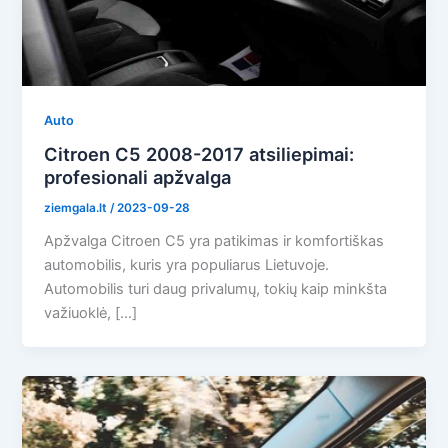
Auto
Citroen C5 2008-2017 atsiliepimai:
profesionali apžvalga
ziemgala.lt
/
2023-09-28
Apžvalga Citroen C5 yra patikimas ir komfortiškas
automobilis, kuris yra populiarus Lietuvoje.
Automobilis turi daug privalumų, tokių kaip minkšta
važiuoklė, […]