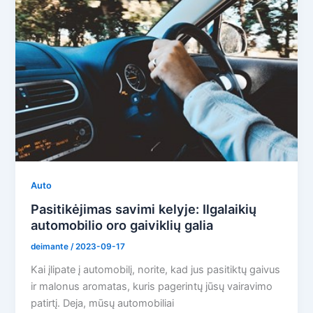
Auto
Pasitikėjimas savimi kelyje: Ilgalaikių
automobilio oro gaiviklių galia
deimante
/
2023-09-17
Kai įlipate į automobilį, norite, kad jus pasitiktų gaivus
ir malonus aromatas, kuris pagerintų jūsų vairavimo
patirtį. Deja, mūsų automobiliai