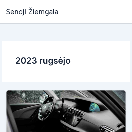
Pereiti
Senoji Žiemgala
prie
turinio
2023 rugsėjo