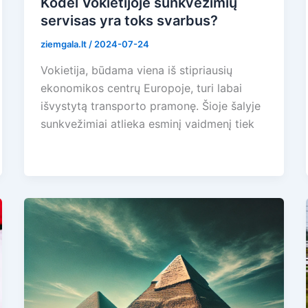
Kodėl Vokietijoje sunkvežimių
servisas yra toks svarbus?
ziemgala.lt
/
2024-07-24
Vokietija, būdama viena iš stipriausių
ekonomikos centrų Europoje, turi labai
išvystytą transporto pramonę. Šioje šalyje
sunkvežimiai atlieka esminį vaidmenį tiek