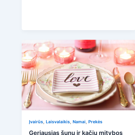
,
,
,
Įvairūs
Laisvalaikis
Namai
Prekės
Geriausias šunų ir kačių mitybos