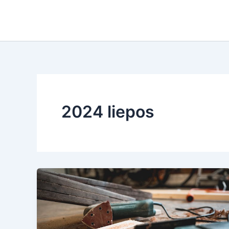
Pereiti
prie
turinio
2024 liepos