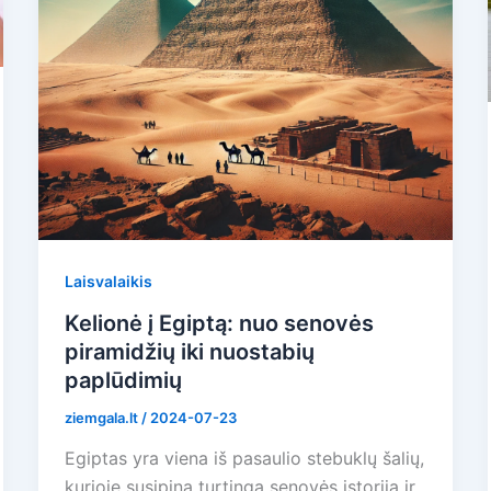
Laisvalaikis
Kelionė į Egiptą: nuo senovės
piramidžių iki nuostabių
paplūdimių
ziemgala.lt
/
2024-07-23
Egiptas yra viena iš pasaulio stebuklų šalių,
kurioje susipina turtinga senovės istorija ir