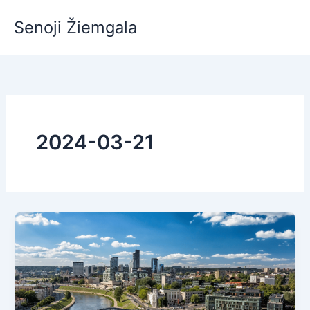
Pereiti
Senoji Žiemgala
prie
turinio
2024-03-21