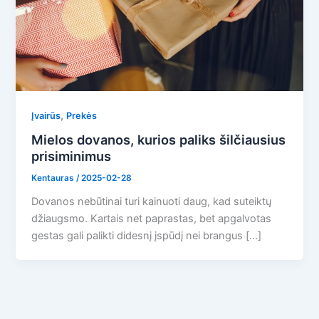
,
Įvairūs
Prekės
Mielos dovanos, kurios paliks šilčiausius
prisiminimus
Kentauras
/
2025-02-28
Dovanos nebūtinai turi kainuoti daug, kad suteiktų
džiaugsmo. Kartais net paprastas, bet apgalvotas
gestas gali palikti didesnį įspūdį nei brangus […]