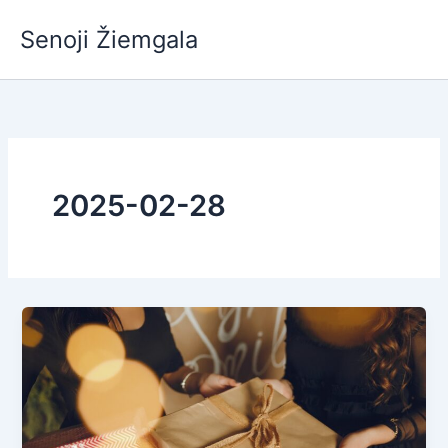
Pereiti
Senoji Žiemgala
prie
turinio
2025-02-28