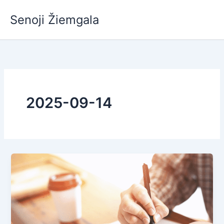
Pereiti
Senoji Žiemgala
prie
turinio
2025-09-14