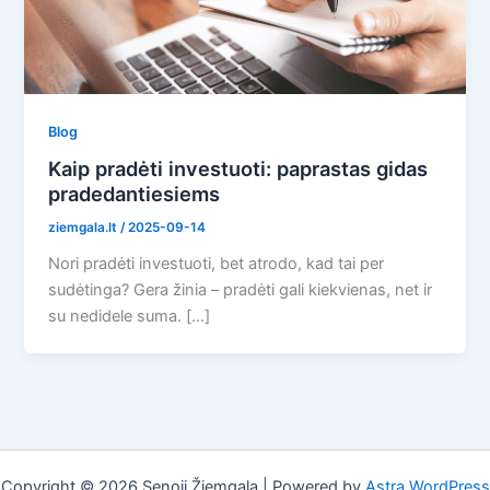
Blog
Kaip pradėti investuoti: paprastas gidas
pradedantiesiems
ziemgala.lt
/
2025-09-14
Nori pradėti investuoti, bet atrodo, kad tai per
sudėtinga? Gera žinia – pradėti gali kiekvienas, net ir
su nedidele suma. […]
Copyright © 2026 Senoji Žiemgala | Powered by
Astra WordPress