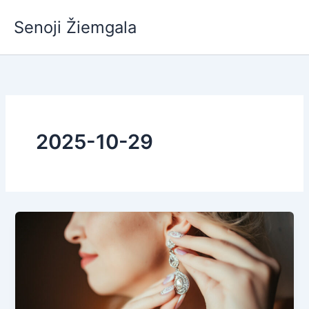
Pereiti
Senoji Žiemgala
prie
turinio
2025-10-29