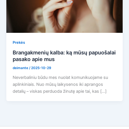
Prekės
Brangakmenių kalba: ką mūsų papuošalai
pasako apie mus
deimante
/
2025-10-29
Neverbaliniu būdu mes nuolat komunikuojame su
aplinkiniais. Nuo mūsų laikysenos iki aprangos
detalių – viskas perduoda žinutę apie tai, kas […]