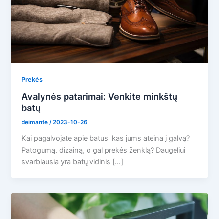
Prekės
Avalynės patarimai: Venkite minkštų
batų
deimante
/
2023-10-26
Kai pagalvojate apie batus, kas jums ateina į galvą?
Patogumą, dizainą, o gal prekės ženklą? Daugeliui
svarbiausia yra batų vidinis […]