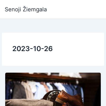
Pereiti
Senoji Žiemgala
prie
turinio
2023-10-26