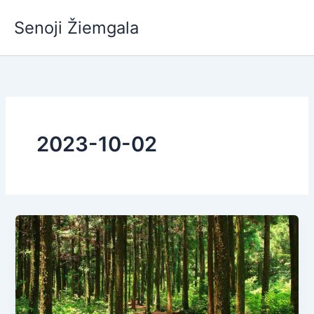
Pereiti
Senoji Žiemgala
prie
turinio
2023-10-02