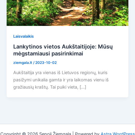
Laisvalaikis
Lankytinos vietos Aukštaitijoje: Mūsų
mėgstamiausi pasirinkimai
ziemgala.lt
/
2023-10-02
Aukštaitija yra vienas iš Lietuvos regionų, kuris
pasižymi unikalia gamta ir yra laikomas vienu iš
gražiausių kraštų. Tai puiki vieta, […]
Copyright © 2026 Senoji Žiemgala | Powered by
Astra WordPress