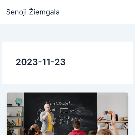
Pereiti
Senoji Žiemgala
prie
turinio
2023-11-23