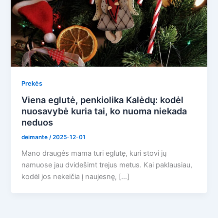
Prekės
Viena eglutė, penkiolika Kalėdų: kodėl
nuosavybė kuria tai, ko nuoma niekada
neduos
deimante
/
2025-12-01
Mano draugės mama turi eglutę, kuri stovi jų
namuose jau dvidešimt trejus metus. Kai paklausiau,
kodėl jos nekeičia į naujesnę, […]