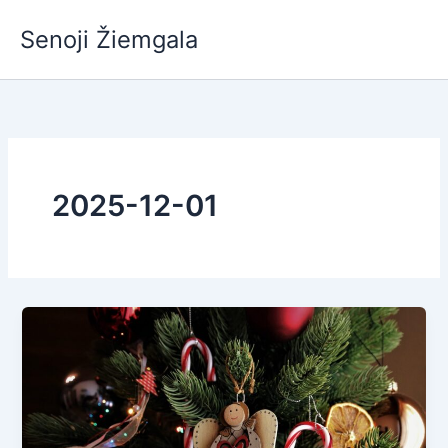
Pereiti
Senoji Žiemgala
prie
turinio
2025-12-01