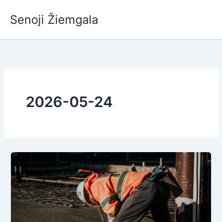
Pereiti
Senoji Žiemgala
prie
turinio
2026-05-24