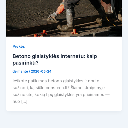
Prekės
Betono glaistyklės internetu: kaip
pasirinkti?
deimante
/
2026-05-24
Ieškote patikimos betono glaistyklės ir norite
sužinoti, ką siūlo constech.lt? Šiame straipsnyje
sužinosite, kokių tipų glaistyklės yra prieinamos —
nuo […]