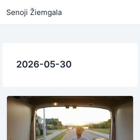
Pereiti
Senoji Žiemgala
prie
turinio
2026-05-30