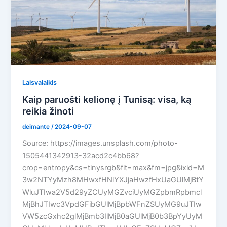
Laisvalaikis
Kaip paruošti kelionę į Tunisą: visa, ką
reikia žinoti
deimante
/
2024-09-07
Source: https://images.unsplash.com/photo-
1505441342913-32acd2c4bb68?
crop=entropy&cs=tinysrgb&fit=max&fm=jpg&ixid=M
3w2NTYyMzh8MHwxfHNlYXJjaHwzfHxUaGUlMjBtY
WluJTIwa2V5d29yZCUyMGZvciUyMGZpbmRpbmcl
MjBhJTIwc3VpdGFibGUlMjBpbWFnZSUyMG9uJTIw
VW5zcGxhc2glMjBmb3IlMjB0aGUlMjB0b3BpYyUyM