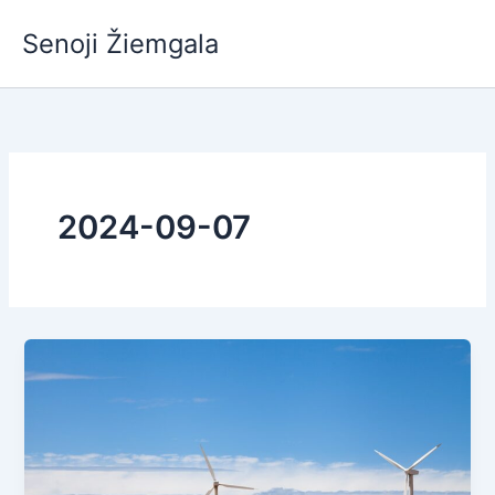
Pereiti
Senoji Žiemgala
prie
turinio
2024-09-07